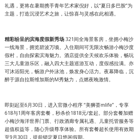
礼遇，更将在暑期携手青年艺术家倪好，以“夏日多巴胺”为
主题，打造沉浸艺术之旅，让惊喜与灵感在此相遇。
精彩纷呈的滨海度假新秀场
321间全海景客房，坐拥小梅沙
一线海景，拥览碧波万顷。入住期间可无限次畅游小梅沙度
假村，自由探索滨海魅力。酒店提供全天候欢乐体验，畅玩
三大儿童游乐区，融入四大主题巡游互动，度假感拉满。亦
可沐浴阳光，畅游户外泳池，焕发身心活力。夜幕降临，沉
醉于源自拉斯维加斯的M秀魅力，点燃夜晚激情。
即刻起至6月30日，进入官微小程序 “美狮荟mlife”，专享
618与1周年客房套餐，秒杀价1818元/套起。部分套餐加赠
小梅沙海洋世界门票、行政酒廊专属礼遇、儿童托管服务等
超值权益等，随心升级尊享体验。所有套餐超长使用有效期
至9月30日，提前锁定夏日悠闲假期。