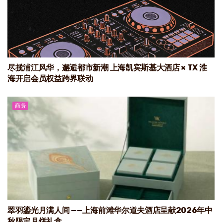
尽揽浦江风华，邂逅都市新潮 上海凯宾斯基大酒店 × TX 淮
海开启会员权益跨界联动
商务
翠羽鎏光月满人间 ——上海前滩华尔道夫酒店呈献2026年中
秋限定月饼礼盒