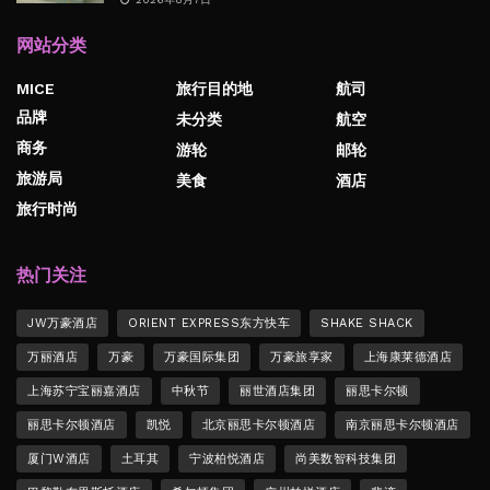
网站分类
MICE
旅行目的地
航司
品牌
未分类
航空
商务
游轮
邮轮
旅游局
美食
酒店
旅行时尚
热门关注
JW万豪酒店
ORIENT EXPRESS东方快车
SHAKE SHACK
万丽酒店
万豪
万豪国际集团
万豪旅享家
上海康莱德酒店
上海苏宁宝丽嘉酒店
中秋节
丽世酒店集团
丽思卡尔顿
丽思卡尔顿酒店
凯悦
北京丽思卡尔顿酒店
南京丽思卡尔顿酒店
厦门W酒店
土耳其
宁波柏悦酒店
尚美数智科技集团