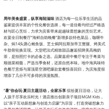
周年美食盛宴，纵享海陆滋味
酒店为每一位乐享生活的品
鉴家提供丰富的个性化餐饮选择，每一道佳肴均经过严格选
材与匠心烹饪，力求为宾客带来超越味蕾想象的烹饪艺术。
欢宴全日制餐厅“海鲜自助晚餐”新增多款特色菜品，咖喱牛
杂、焖14头溏心鲍鱼饭、芝士焗阿拉斯加帝王蟹腿、烤美式
牛肋骨轮换呈现。大堂吧法式精致甜品邂逅招牌美高梅奶
茶，是拍照打卡的必备之选。品聚嘉府中餐厅专注于粤菜与
顺德菜精髓，严选当季食材，还原自然本味。地中海风味特
色餐厅意烁与屋顶星空酒吧爆款套餐惊喜回归，为滨海度假
增添了几分不可多得的浪漫氛围。
“暑”你会玩·夏日主题活动，全家乐享
缤纷夏日活动，让大
人孩子尽享欢乐时光！酒店推出创新亲子项目MGM Kids，
以“亲子互动新想象与创造力启蒙”为宗旨，打造突破想象力