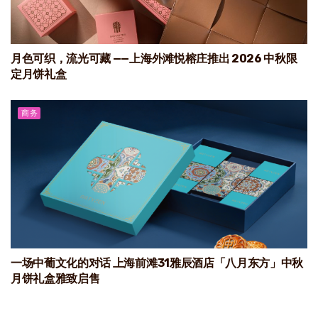
月色可织，流光可藏 ——上海外滩悦榕庄推出 2026 中秋限
定月饼礼盒
商务
一场中葡文化的对话 上海前滩31雅辰酒店「八月东方」中秋
月饼礼盒雅致启售