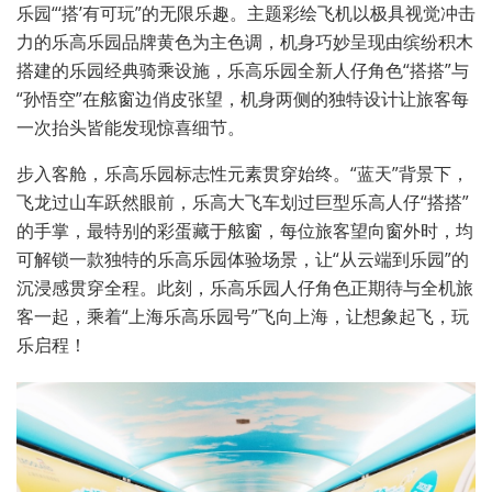
乐园“‘搭’有可玩”的无限乐趣。主题彩绘飞机以极具视觉冲击
力的乐高乐园品牌黄色为主色调，机身巧妙呈现由缤纷积木
搭建的乐园经典骑乘设施，乐高乐园全新人仔角色“搭搭”与
“孙悟空”在舷窗边俏皮张望，机身两侧的独特设计让旅客每
一次抬头皆能发现惊喜细节。
步入客舱，乐高乐园标志性元素贯穿始终。“蓝天”背景下，
飞龙过山车跃然眼前，乐高大飞车划过巨型乐高人仔“搭搭”
的手掌，最特别的彩蛋藏于舷窗，每位旅客望向窗外时，均
可解锁一款独特的乐高乐园体验场景，让“从云端到乐园”的
沉浸感贯穿全程。此刻，乐高乐园人仔角色正期待与全机旅
客一起，乘着“上海乐高乐园号”飞向上海，让想象起飞，玩
乐启程！