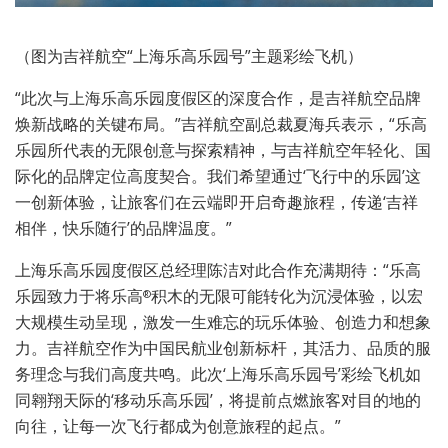
（图为吉祥航空“上海乐高乐园号”主题彩绘飞机）
“此次与上海乐高乐园度假区的深度合作，是吉祥航空品牌
焕新战略的关键布局。”吉祥航空副总裁夏海兵表示，“乐高
乐园所代表的无限创意与探索精神，与吉祥航空年轻化、国
际化的品牌定位高度契合。我们希望通过‘飞行中的乐园’这
一创新体验，让旅客们在云端即开启奇趣旅程，传递‘吉祥
相伴，快乐随行’的品牌温度。”
上海乐高乐园度假区总经理陈洁对此合作充满期待：“乐高
乐园致力于将乐高
积木的无限可能转化为沉浸体验，以宏
®
大规模生动呈现，激发一生难忘的玩乐体验、创造力和想象
力。吉祥航空作为中国民航业创新标杆，其活力、品质的服
务理念与我们高度共鸣。此次‘上海乐高乐园号’彩绘飞机如
同翱翔天际的‘移动乐高乐园’，将提前点燃旅客对目的地的
向往，让每一次飞行都成为创意旅程的起点。”