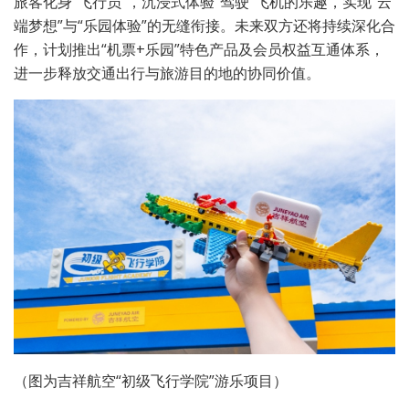
旅客化身“飞行员”，沉浸式体验“驾驶”飞机的乐趣，实现“云
端梦想”与“乐园体验”的无缝衔接。未来双方还将持续深化合
作，计划推出“机票+乐园”特色产品及会员权益互通体系，
进一步释放交通出行与旅游目的地的协同价值。
（图为吉祥航空“初级飞行学院”游乐项目）