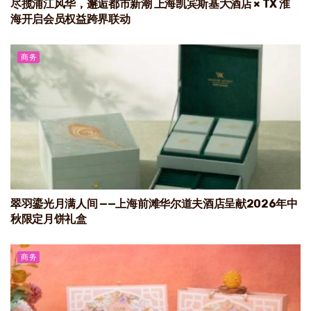
尽揽浦江风华，邂逅都市新潮 上海凯宾斯基大酒店 × TX 淮
海开启会员权益跨界联动
商务
翠羽鎏光月满人间 ——上海前滩华尔道夫酒店呈献2026年中
秋限定月饼礼盒
商务