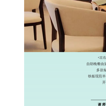
<左
自助晚餐由
多款
铁板现煎羊
开
谢