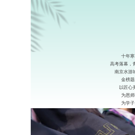
十年寒
高考落幕，
南京水游
金榜题
以匠心
为恩师
为学子