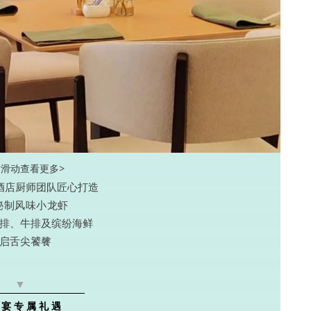
右滑动查看更多>
酒店厨师团队匠心打造
秘制风味小龙虾
排、牛排及缤纷海鲜
启舌尖饕餮
▼
师宴专属礼遇