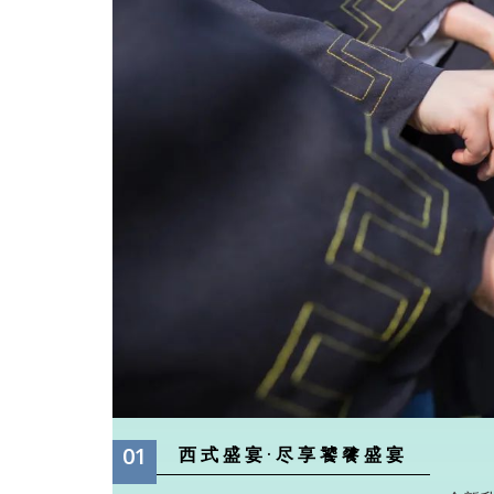
01
西式盛宴·尽享饕餮盛宴