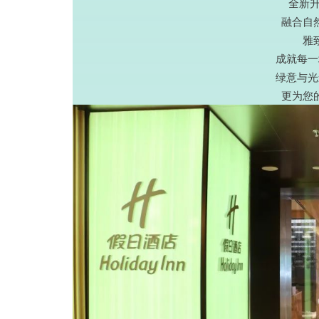
全新升
融合自
雅
成就每一
绿意与光
更为您