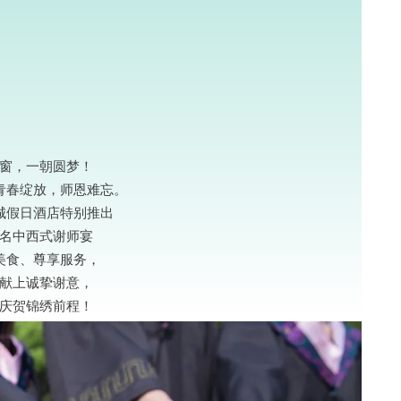
窗，一朝圆梦！
青春绽放，师恩难忘。
城假日酒店特别推出
名中西式谢师宴
美食、尊享服务，
献上诚挚谢意，
庆贺锦绣前程！