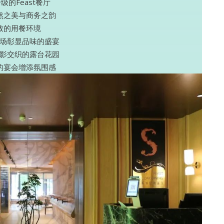
级的Feast餐厅
然之美与商务之韵
致的用餐环境
场彰显品味的盛宴
影交织的露台花园
的宴会增添氛围感