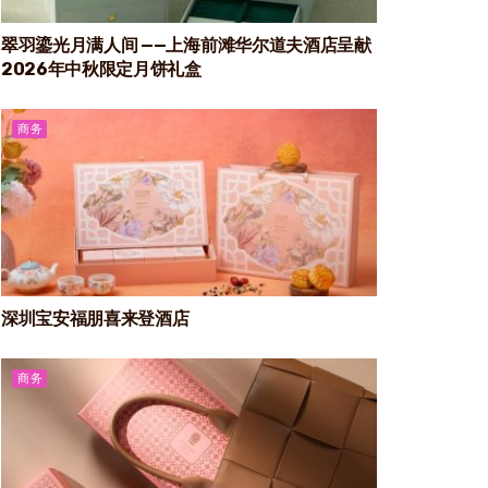
翠羽鎏光月满人间 ——上海前滩华尔道夫酒店呈献
2026年中秋限定月饼礼盒
商务
深圳宝安福朋喜来登酒店
商务