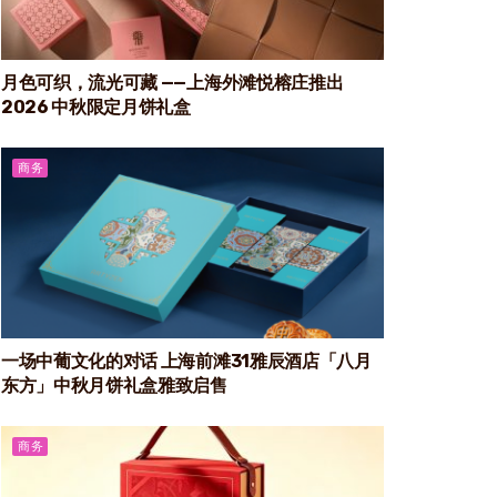
月色可织，流光可藏 ——上海外滩悦榕庄推出
2026 中秋限定月饼礼盒
商务
一场中葡文化的对话 上海前滩31雅辰酒店「八月
东方」中秋月饼礼盒雅致启售
商务