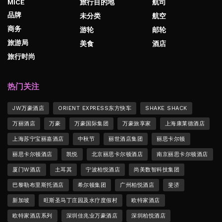
MICE
旅行目的地
航司
品牌
未分类
航空
商务
游轮
邮轮
旅游局
美食
酒店
旅行时尚
热门关注
JW万豪酒店
ORIENT EXPRESS东方快车
SHAKE SHACK
万丽酒店
万豪
万豪国际集团
万豪旅享家
上海康莱德酒店
上海苏宁宝丽嘉酒店
中秋节
丽世酒店集团
丽思卡尔顿
丽思卡尔顿酒店
凯悦
北京丽思卡尔顿酒店
南京丽思卡尔顿酒店
厦门W酒店
土耳其
宁波柏悦酒店
尚美数智科技集团
巴黎勒布里斯托酒店
希尔顿集团
广州柏悦酒店
斐济
新加坡
旺斯圣马丁庄园及水疗度假村
欧特家酒店
欧特家酒店系列
深圳佳兆业万豪酒店
深圳柏悦酒店