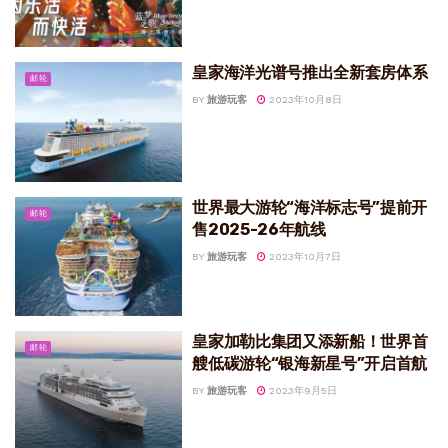
皇家海洋光谱号推出全新套房体系
邮轮
BY
旅游玩客
2023年10月8日
世界最大游轮“海洋标志号”提前开
邮轮
售2025-26年航线
BY
旅游玩客
2023年10月7日
皇家加勒比集团又添新船！世界首
邮轮
艘低碳游轮“银海新星号”开启首航
BY
旅游玩客
2023年9月5日