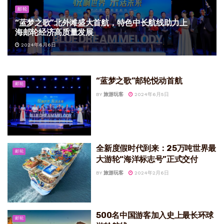
邮轮
“蓝梦之歌”北外滩盛大首航，特色中长航线助力上
海邮轮经济高质量发展
2024年6月6日
“蓝梦之歌”邮轮悦动首航
邮轮
BY
旅游玩客
2024年6月5日
全新度假时代到来：25万吨世界最
邮轮
大游轮“海洋标志号”正式交付
BY
旅游玩客
2024年2月6日
500名中国游客加入史上最长环球
邮轮