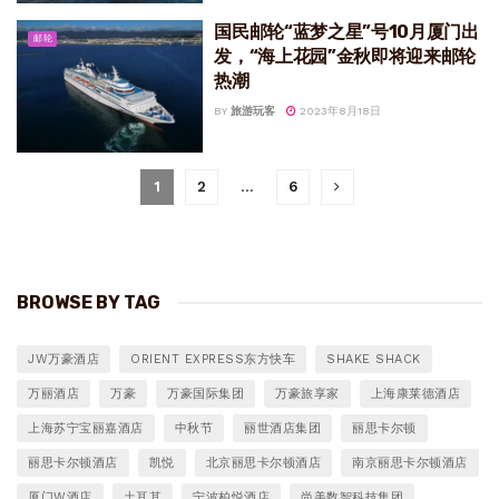
国民邮轮“蓝梦之星”号10月厦门出
邮轮
发，“海上花园”金秋即将迎来邮轮
热潮
BY
旅游玩客
2023年8月18日
1
2
…
6
BROWSE BY TAG
JW万豪酒店
ORIENT EXPRESS东方快车
SHAKE SHACK
万丽酒店
万豪
万豪国际集团
万豪旅享家
上海康莱德酒店
上海苏宁宝丽嘉酒店
中秋节
丽世酒店集团
丽思卡尔顿
丽思卡尔顿酒店
凯悦
北京丽思卡尔顿酒店
南京丽思卡尔顿酒店
厦门W酒店
土耳其
宁波柏悦酒店
尚美数智科技集团