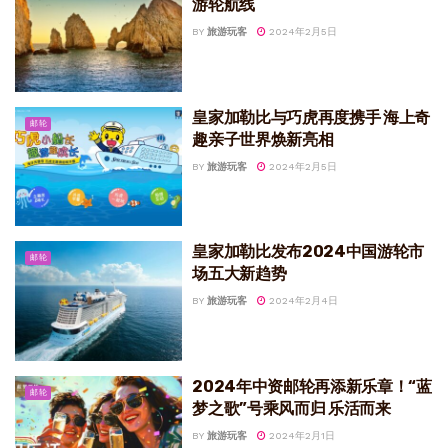
游轮航线
BY
旅游玩客
2024年2月5日
皇家加勒比与巧虎再度携手 海上奇
邮轮
趣亲子世界焕新亮相
BY
旅游玩客
2024年2月5日
皇家加勒比发布2024中国游轮市
邮轮
场五大新趋势
BY
旅游玩客
2024年2月4日
2024年中资邮轮再添新乐章！“蓝
邮轮
梦之歌”号乘风而归 乐活而来
BY
旅游玩客
2024年2月1日