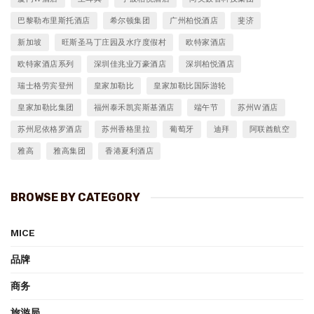
巴黎勒布里斯托酒店
希尔顿集团
广州柏悦酒店
斐济
新加坡
旺斯圣马丁庄园及水疗度假村
欧特家酒店
欧特家酒店系列
深圳佳兆业万豪酒店
深圳柏悦酒店
瑞士格劳宾登州
皇家加勒比
皇家加勒比国际游轮
皇家加勒比集团
福州泰禾凯宾斯基酒店
端午节
苏州W酒店
苏州尼依格罗酒店
苏州香格里拉
葡萄牙
迪拜
阿联酋航空
雅高
雅高集团
香港夏利酒店
BROWSE BY CATEGORY
MICE
品牌
商务
旅游局