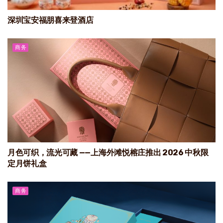
深圳宝安福朋喜来登酒店
商务
月色可织，流光可藏 ——上海外滩悦榕庄推出 2026 中秋限
定月饼礼盒
商务