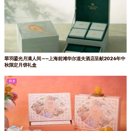
翠羽鎏光月满人间 ——上海前滩华尔道夫酒店呈献2026年中
秋限定月饼礼盒
商务