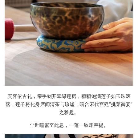
宾客依古礼，亲手剥开翠绿莲房，颗颗饱满莲子如玉珠滚
落，莲子将化身席间清茶与珍馐，暗合宋代宫廷“挑菜御宴”
之雅趣。
尘世喧嚣至此息，一蓬一钵即菩提。