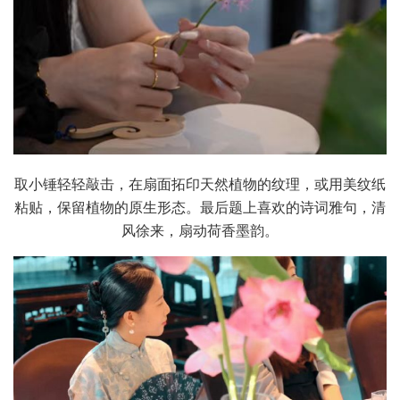
取小锤轻轻敲击，在扇面拓印天然植物的纹理，或用美纹纸
粘贴，保留植物的原生形态。最后题上喜欢的诗词雅句，清
风徐来，扇动荷香墨韵。