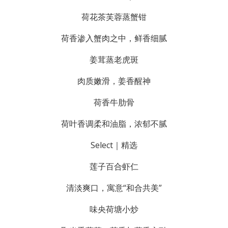
荷花茶芙蓉蒸蟹钳
荷香渗入蟹肉之中，鲜香细腻
姜茸蒸老虎斑
肉质嫩滑，姜香醒神
荷香牛肋骨
荷叶香调柔和油脂，浓郁不腻
Select｜精选
莲子百合虾仁
清淡爽口，寓意“和合共美”
味央荷塘小炒