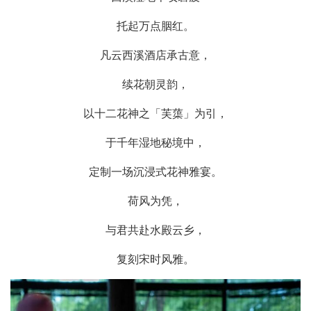
托起万点胭红。
凡云西溪酒店承古意，
续花朝灵韵，
以十二花神之「芙蕖」为引，
于千年湿地秘境中，
定制一场沉浸式花神雅宴。
荷风为凭，
与君共赴水殿云乡，
复刻宋时风雅。