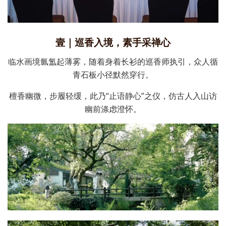
壹｜巡香入境，素手采禅心
临水画境氤氲起薄雾，随着身着长衫的巡香师执引，众人循
青石板小径默然穿行。
檀香幽微，步履轻缓，此乃“止语静心”之仪，仿古人入山访
幽前涤虑澄怀。