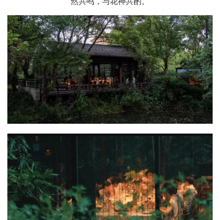
然共鸣，与花神共酌。