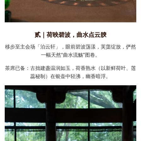
贰｜荷映碧波，曲水点云腴
移步至主会场「泊云轩」，眼前碧波荡漾，芙蕖绽放，俨然
一幅天然“曲水流觞”图卷。
茶席已备：古拙建盏温润如玉，荷香熟水（以新鲜荷叶、莲
蕊秘制）在银壶中轻沸，幽香暗浮。