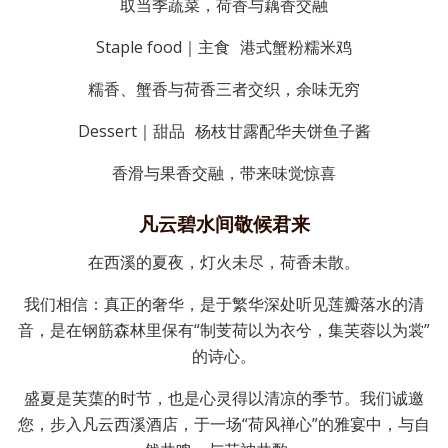
取当季蔬菜，荷香与藕香交融
Staple food｜主食 港式蟹粉糯米鸡
糯香、蟹香与荷香三者交织，余味无穷
Dessert｜甜品 杨枝甘露配华夫饼鱼子酱
香滑与果香交融，带来味觉惊喜
凡云碧水间敬候君来
在西溪的夏夜，灯火未尽，荷香未散。
我们相信：真正的奢华，是于繁华深处听见莲瓣落水的清
音，是在钢筋森林里保有“制芰荷以为衣兮，集芙蓉以为裳”
的诗心。
盛夏是芙蕖的时节，也是心灵得以清凉的季节。我们诚邀
您，步入凡云西溪酒店，于一场“荷风禅心”的雅宴中，与自