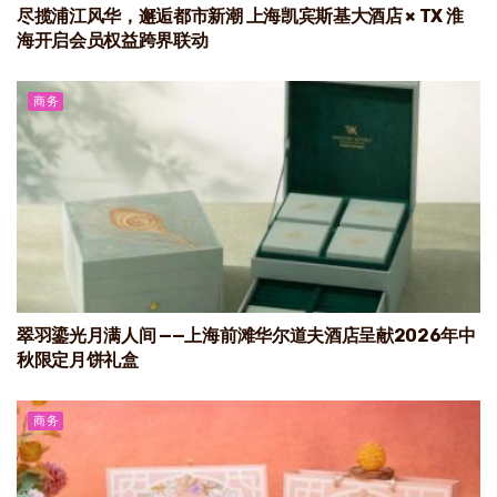
尽揽浦江风华，邂逅都市新潮 上海凯宾斯基大酒店 × TX 淮
海开启会员权益跨界联动
商务
翠羽鎏光月满人间 ——上海前滩华尔道夫酒店呈献2026年中
秋限定月饼礼盒
商务