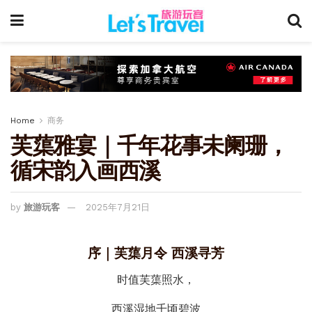
Home
商务
芙蕖雅宴｜千年花事未阑珊，
循宋韵入画西溪
by
旅游玩客
2025年7月21日
序｜芙蕖月令 西溪寻芳
时值芙蕖照水，
西溪湿地千顷碧波