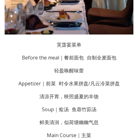
芙蕖宴菜单
Before the meal｜餐前面包 自制全麦面包
轻盈唤醒味蕾
Appetizer｜前菜 时令水果拼盘/凡云冷菜拼盘
清凉开胃，映照盛夏的丰饶
Soup｜烩汤 鱼蓉竹荪汤
鲜美清润，似荷塘幽幽气息
Main Course｜主菜