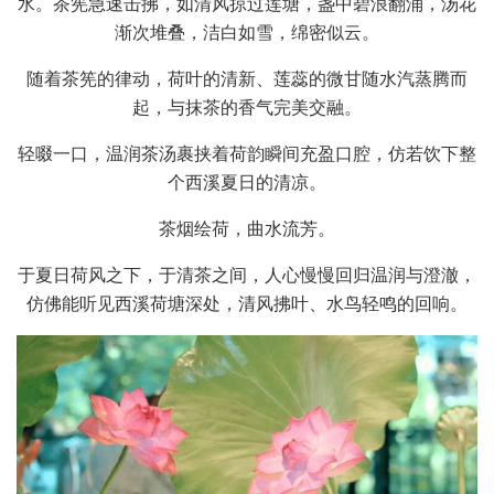
水。茶筅急速击拂，如清风掠过莲塘，盏中碧浪翻涌，汤花
渐次堆叠，洁白如雪，绵密似云。
随着茶筅的律动，荷叶的清新、莲蕊的微甘随水汽蒸腾而
起，与抹茶的香气完美交融。
轻啜一口，温润茶汤裹挟着荷韵瞬间充盈口腔，仿若饮下整
个西溪夏日的清凉。
茶烟绘荷，曲水流芳。
于夏日荷风之下，于清茶之间，人心慢慢回归温润与澄澈，
仿佛能听见西溪荷塘深处，清风拂叶、水鸟轻鸣的回响。