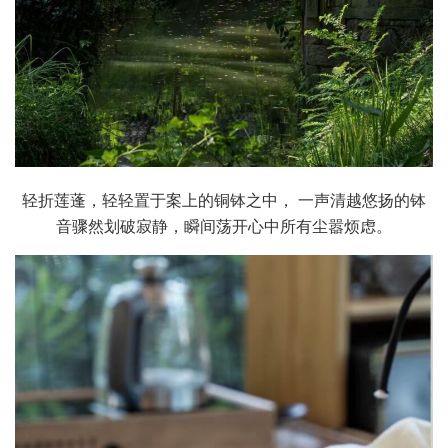
轻折莲蓬，轻轻置于案上的铜钵之中， 一声清越悠扬的钵
音骤然划破寂静，瞬间荡开心中所有尘嚣烦虑。