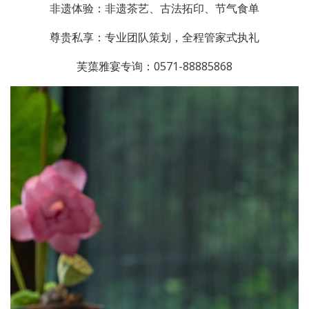
非遗体验：非遗茶艺、古法拓印、节气食单
尊贵私享：专业团队策划，全程管家式执礼
芙蕖雅宴专询：0571-88885868