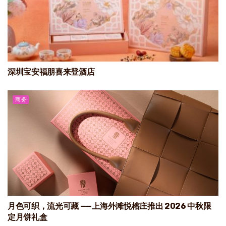
深圳宝安福朋喜来登酒店
商务
月色可织，流光可藏 ——上海外滩悦榕庄推出 2026 中秋限
定月饼礼盒