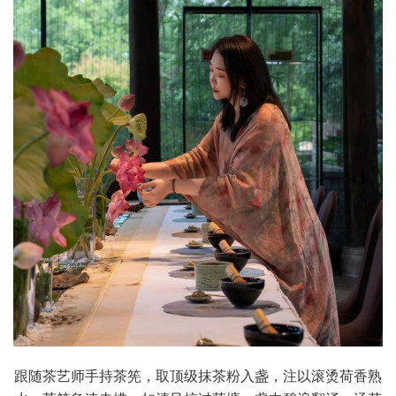
跟随茶艺师手持茶筅，取顶级抹茶粉入盏，注以滚烫荷香熟