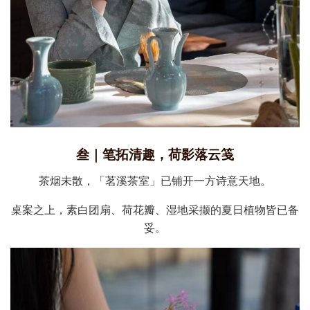
叁｜笔拓清趣，荷影落云笺
茶烟未散，「茗溪茶室」已铺开一方诗意天地。
桌案之上，素白团扇、荷花瓣、湿地采撷的夏日植物皆已备
妥。