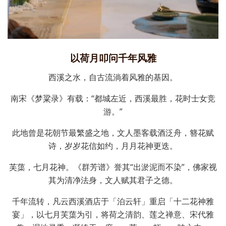
以荷月叩问千年风雅
西溪之水，自古流淌着风雅的基因。
南宋《梦粱录》有载：“都城左近，西溪最胜，花时士女竞
游。”
此地曾是花朝节最繁盛之地，文人墨客载酒泛舟，簪花赋
诗，岁岁花信如约，月月花神更迭。
芙蕖，七月花神。《群芳谱》誉其“出淤泥而不染”，佛家视
其为清净法身，文人赋其君子之德。
千年流转，凡云西溪酒店于「泊云轩」重启「十二花神雅
宴」，以七月芙蕖为引，将荷之清韵、莲之禅意、宋代雅