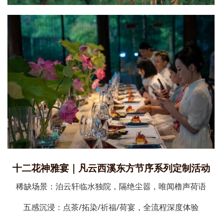
十二花神雅宴｜凡云西溪东方节序系列定制活动
稀缺场景：泊云轩临水独院，隔绝尘嚣，唯闻橹声荷语
五感沉浸：点茶/拓染/祈福/荷宴，全流程深度体验