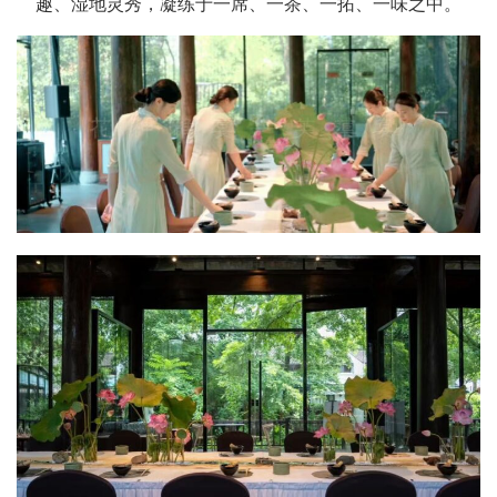
趣、湿地灵秀，凝练于一席、一茶、一拓、一味之中。