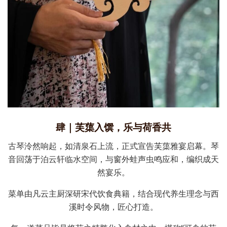
肆｜芙蕖入馔，乐与荷香共
古琴泠然响起，如清泉石上流，正式宣告芙蕖雅宴启幕。琴
音回荡于泊云轩临水空间，与窗外蛙声虫鸣应和，编织成天
然宴乐。
菜单由凡云主厨深研宋代饮食典籍，结合现代养生理念与西
溪时令风物，匠心打造。