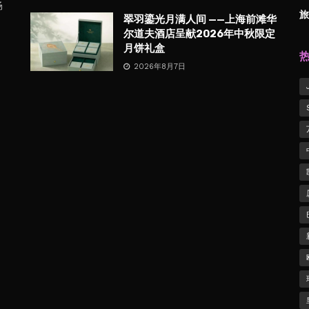
畅
旅
翠羽鎏光月满人间 ——上海前滩华
尔道夫酒店呈献2026年中秋限定
月饼礼盒
2026年8月7日