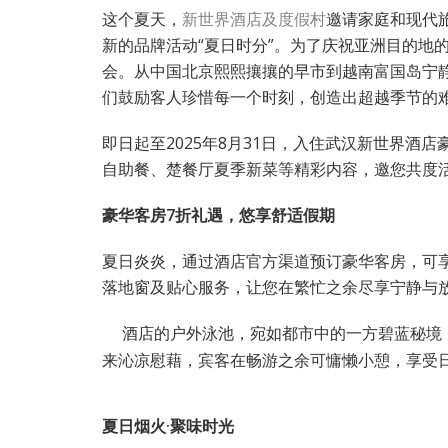
这个夏天，
新世界酒店及度假村
邀请家庭和现代
新的品牌活动“夏日时分”。为了庆祝亚洲目的地
会。从中国北京熙熙攘攘的早市到越南富国岛宁
们鼓励客人珍惜每一个时刻，创造出超越季节的
即日起至2025年8月31日，入住武汉新世界酒
自助餐、楚餐厅夏季新菜等精彩内容，邀您共度
豪华客房7折礼遇，悠享舒适假期
夏日炎炎，通过酒店官方渠道预订豪华客房，可
落地窗及贴心服务，让您在繁忙之余尽享宁静与
酒店的户外泳池，宛如都市中的一方碧蓝秘境
来沁凉慰藉，宾客在畅游之余可慵懒小憩，享受
夏日烟火·聚味时光