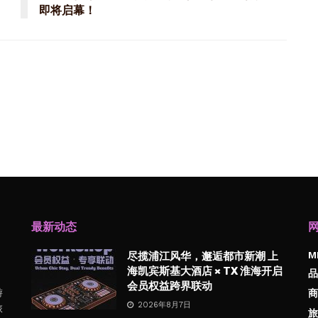
即将启幕！
最新动态
M
尽揽浦江风华，邂逅都市新潮 上
海凯宾斯基大酒店 × TX 淮海开启
品
会员权益跨界联动
游
商
2026年8月7日
旅
旅