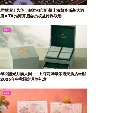
尽揽浦江风华，邂逅都市新潮 上海凯宾斯基大酒
店 × TX 淮海开启会员权益跨界联动
商务
翠羽鎏光月满人间 ——上海前滩华尔道夫酒店呈献
2026年中秋限定月饼礼盒
商务