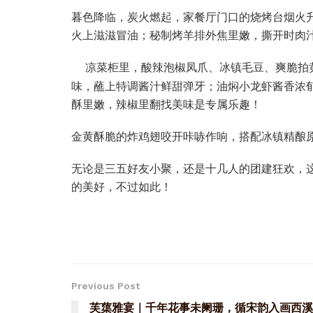
暮色降临，炭火燃起，家餐厅门口的烧烤台烟火
火上滋滋冒油；秘制烤羊排外焦里嫩，撕开时肉
凉菜柜里，酸辣泡椒凤爪、冰镇毛豆、爽脆拍
味，蘸上特调酱汁鲜甜弹牙；油焖小龙虾酱香浓
酥里嫩，辣椒里翻找美味是专属乐趣！
金黄酥脆的炸鸡翅咬开咔哧作响，搭配冰镇精酿
无论是三五好友小聚，还是十几人的团建狂欢，
的美好，不过如此！
Previous Post
芙蕖雅宴｜千年花事未阑珊，循宋韵入画西溪