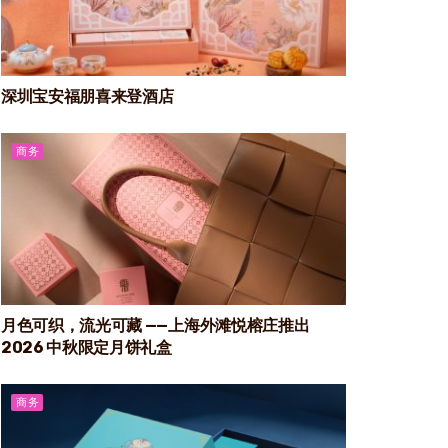
深圳宝安福朋喜来登酒店
商务
月色可织，流光可藏 ——上海外滩悦榕庄推出
2026 中秋限定月饼礼盒
商务