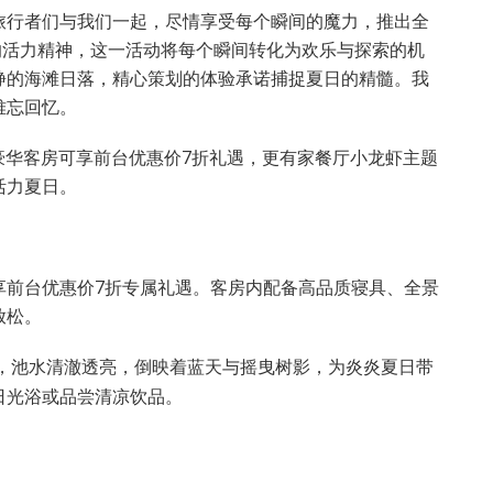
旅行者们与我们一起，尽情享受每个瞬间的魔力，推出全
的活力精神，这一活动将每个瞬间转化为欢乐与探索的机
静的海滩日落，精心策划的体验承诺捕捉夏日的精髓。我
难忘回忆。
店豪华客房可享前台优惠价7折礼遇，更有家餐厅小龙虾主题
活力夏日。
享前台优惠价7折专属礼遇。客房内配备高品质寝具、全景
放松。
，池水清澈透亮，倒映着蓝天与摇曳树影，为炎炎夏日带
日光浴或品尝清凉饮品。