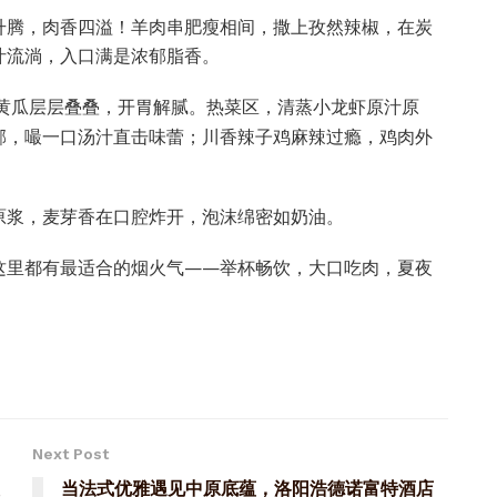
升腾，肉香四溢！羊肉串肥瘦相间，撒上孜然辣椒，在炭
汁流淌，入口满是浓郁脂香。
黄瓜层层叠叠，开胃解腻。热菜区，清蒸小龙虾原汁原
郁，嘬一口汤汁直击味蕾；川香辣子鸡麻辣过瘾，鸡肉外
原浆，麦芽香在口腔炸开，泡沫绵密如奶油。
这里都有最适合的烟火气——举杯畅饮，大口吃肉，夏夜
Next Post
当法式优雅遇见中原底蕴，洛阳浩德诺富特酒店