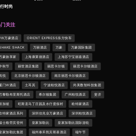
行时尚
热门关注
JW万豪酒店
ORIENT EXPRESS东方快车
SHAKE SHACK
万丽酒店
万豪
万豪国际集团
万豪旅享家
上海康莱德酒店
上海苏宁宝丽嘉酒店
中秋节
丽世酒店集团
丽思卡尔顿
丽思卡尔顿酒店
凯悦
北京丽思卡尔顿酒店
南京丽思卡尔顿酒店
厦门W酒店
土耳其
宁波柏悦酒店
尚美数智科技集团
巴黎勒布里斯托酒店
希尔顿集团
广州柏悦酒店
斐济
新加坡
旺斯圣马丁庄园及水疗度假村
欧特家酒店
欧特家酒店系列
深圳佳兆业万豪酒店
深圳柏悦酒店
瑞士格劳宾登州
皇家加勒比
皇家加勒比国际游轮
皇家加勒比集团
福州泰禾凯宾斯基酒店
端午节