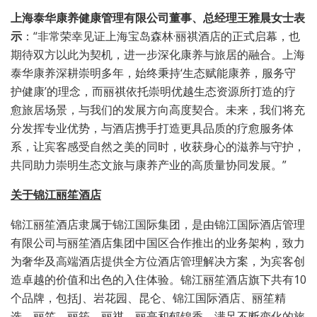
上海泰华康养健康管理有限公司董事、总经理王雅晨女士表
示
：“非常荣幸见证上海宝岛森林·丽祺酒店的正式启幕，也
期待双方以此为契机，进一步深化康养与旅居的融合。上海
泰华康养深耕崇明多年，始终秉持‘生态赋能康养，服务守
护健康’的理念，而丽祺依托崇明优越生态资源所打造的疗
愈旅居场景，与我们的发展方向高度契合。未来，我们将充
分发挥专业优势，与酒店携手打造更具品质的疗愈服务体
系，让宾客感受自然之美的同时，收获身心的滋养与守护，
共同助力崇明生态文旅与康养产业的高质量协同发展。”
关于锦江丽笙酒店
锦江丽笙酒店隶属于锦江国际集团，是由锦江国际酒店管理
有限公司与丽笙酒店集团中国区合作推出的业务架构，致力
为奢华及高端酒店提供全方位酒店管理解决方案，为宾客创
造卓越的价值和出色的入住体验。锦江丽笙酒店旗下共有10
个品牌，包括J、岩花园、昆仑、锦江国际酒店、丽笙精
选、丽笙、丽筠、丽祺、丽亭和郁锦香，满足不断变化的旅