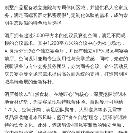
别墅产品配备独立庭院与专属休闲区域，并提供私人管家服
务，满足高端客群对私密度假与定制化体验的需求，成为崇
明生态度假的特色旅居选择。
酒店拥有超过2,000平方米的会议及宴会空间，满足不同规
模的会议需求。其中1,200平方米的会议中心为核心场地，
可灵活分割为3个独立宴会厅，并设有独立VIP休息区与宴会
前厅。空间设计兼顾专业实用性与美学质感；同时，先进的
视听设备与专业会务服务团队，亦为商务会议、企业活动及
庆典宴会等全场景需求提供高效而系统的支持，打造崇明区
域高端会展的全新标杆。
酒店餐饮以“自然食材、在地匠心”为核心，深度挖掘崇明本
地食材优势，为宾客呈现独特味蕾体验。自助餐厅可容纳
170人，空间开阔，满足团队聚餐、大型宴席等多元需求，
菜品承袭地道本帮风味，坚守“食在自然”理念，演绎崇明独
特的饮食文化。此外，酒店另设4间私密雅致的独立包厢，
室内竹影疏窗、绿意萦绕，与室外园林景致相融相映，静谧