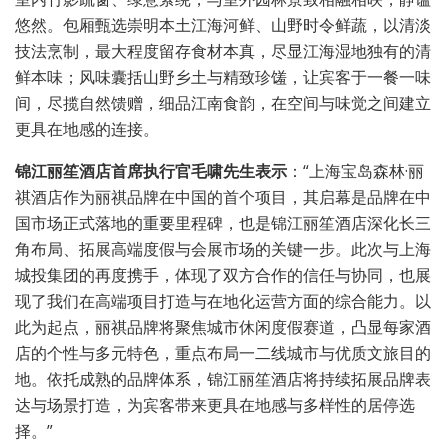
悠然。包厢甄选崇明本土江海河鲜、山野时令鲜蔬，以清淡
技法烹制，最大程度留存食材本真，尽显江海湿地独有的清
鲜本味；风味囊括山野乡土与精致珍馐，让宾客于一餐一味
间，尽揽自然馈赠，细品江南食韵，在空间与味觉之间建立
更具在地感的连接。
锦江丽笙酒店首席执行官毛啸先生表示
：“上海宝岛森林·丽
祺酒店作为丽祺品牌在中国的首个项目，其启幕是品牌在中
国市场正式落地的重要里程碑，也是锦江丽笙酒店深化长三
角布局、拓展高端度假与会展市场的关键一步。此次与上海
城投集团的再度携手，体现了双方合作的信任与协同，也展
现了我们在高端项目打造与在地化运营方面的综合能力。以
此为起点，丽祺品牌将聚焦城市休闲度假赛道，凸显每家酒
店的个性与多元特色，重点布局一二线城市与优质文旅目的
地。依托成熟的品牌体系，锦江丽笙酒店将持续拓展品牌表
达与场景打造，为宾客带来更具在地感与多样性的居停选
择。”