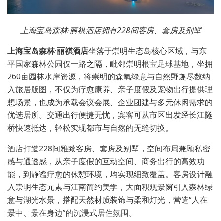
上海宝岛森林·丽祺酒店拥有228间客房、套房及别墅
上海宝岛森林·丽祺酒店
坐落于崇明生态岛核心区域，与东
平国家森林公园仅一路之隔，毗邻崇明根宝足球基地，坐拥
260亩园林水岸资源，将崇明的森氧绿意与自然野趣尽数纳
入旅居版图，不仅为疗愈康养、亲子度假及宠物出行提供理
想场景，也成为承载会议会展、企业团建与多元休闲需求的
优选居所。交通出行便捷无忧，宾客可从市区出发经长江隧
桥快速抵达，轻松实现都市与自然的无缝切换。
酒店打造228间雅致客房、套房及别墅，空间布局兼顾私密
感与通透感，从亲子度假的互动空间、商务出行的高效功
能，到静谧疗愈的休憩环境，均实现细致覆盖。客房设计融
入崇明生态元素与江南简约美学，大面积观景窗引入森林绿
意与湖光水景，搭配天然材质装饰与柔和灯光，营造“人在
景中、景在身边”的沉浸式居住氛围。