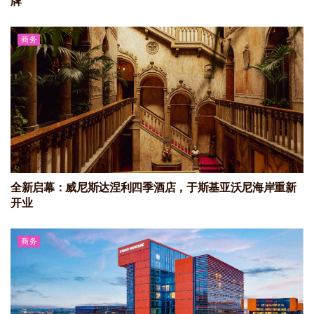
牌
商务
全新启幕：威尼斯达涅利四季酒店，于斯基亚沃尼海岸重新
开业
商务