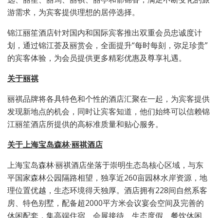
游需求，为宾客提供理想的居停选择。
锦江丽笙酒店针对国内和国际宾客推出双重会员忠诚度计
划，通过锦江荟及丽赏会，全面提升“每时每刻，弥足珍贵”
的宾客体验，为会员提供更多精彩优惠及尊享礼遇。
关于丽祺
丽祺品牌将各具特色和个性的酒店汇聚在一起，为宾客提供
发现新地点的机会，同时让宾客知道，他们始终可以信赖锦
江丽笙酒店所提供的高标准质量和贴心服务。
关于
上海宝岛森林·丽祺酒店
上海宝岛森林·丽祺酒店坐落于崇明生态岛核心区域，与东
平国家森林公园隔路相望，独享近260亩园林水岸资源，地
理位置优越，生态环境得天独厚。酒店拥有228间自然系客
房、特色别墅，配备超2000平方米会议宴会空间及完善的
休闲配套，集高端住宿、会展接待、生态度假、餐饮休闲、