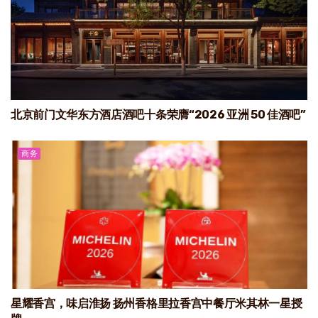
北京前门文华东方酒店酒吧十条荣膺“2026 亚洲 50 佳酒吧”
商务
星耀香宫，味启淮扬 扬州香格里拉香宫中餐厅米其林一星授