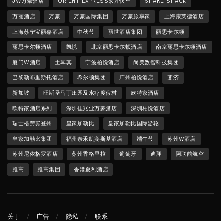
JW万豪酒店
ORIENT EXPRESS东方快车
SHAKE SHACK
万丽酒店
万豪
万豪国际集团
万豪旅享家
上海康莱德酒店
上海苏宁宝丽嘉酒店
中秋节
丽世酒店集团
丽思卡尔顿
丽思卡尔顿酒店
凯悦
北京丽思卡尔顿酒店
南京丽思卡尔顿酒店
厦门W酒店
土耳其
宁波柏悦酒店
尚美数智科技集团
巴黎勒布里斯托酒店
希尔顿集团
广州柏悦酒店
斐济
新加坡
旺斯圣马丁庄园及水疗度假村
欧特家酒店
欧特家酒店系列
深圳佳兆业万豪酒店
深圳柏悦酒店
瑞士格劳宾登州
皇家加勒比
皇家加勒比国际游轮
皇家加勒比集团
福州泰禾凯宾斯基酒店
端午节
苏州W酒店
苏州尼依格罗酒店
苏州香格里拉
葡萄牙
迪拜
阿联酋航空
雅高
雅高集团
香港夏利酒店
关于
广告
隐私
联系