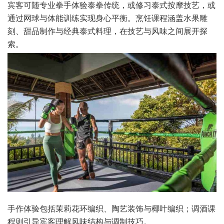
宾客可随专业拳手体验泰拳传统，或修习泰式按摩技艺，或
通过网球与体能训练实现身心平衡。烹饪课程涵盖水果雕
刻、甜品制作与经典泰式料理，在技艺与风味之间展开探
索。
手作体验包括茉莉花环编织、陶艺装饰与椰叶编织；调酒课
程则引导宾客理解风味结构与调制技巧。