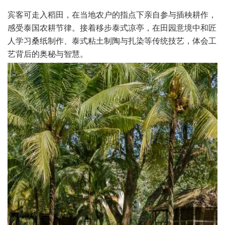
宾客可走入稻田，在当地农户的指点下亲自参与插秧耕作，
感受泰国农耕节律。接着移步泰式凉亭，在田园意境中和匠
人学习桑纸制作、泰式粘土制陶与扎染等传统技艺，体会工
艺背后的奥秘与智慧。