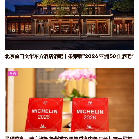
北京前门文华东方酒店酒吧十条荣膺“2026 亚洲 50 佳酒吧”
商务
星耀香宫，味启淮扬 扬州香格里拉香宫中餐厅米其林一星授