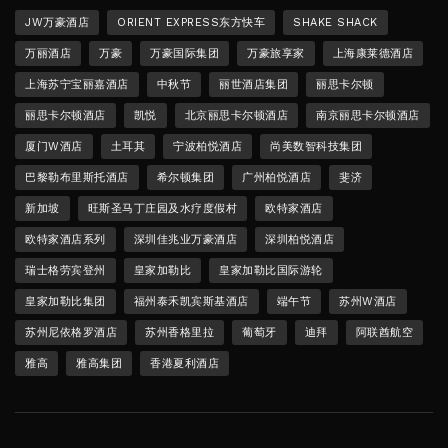
JW万豪酒店
ORIENT EXPRESS东方快车
SHAKE SHACK
万丽酒店
万豪
万豪国际集团
万豪旅享家
上海康莱德酒店
上海苏宁宝丽嘉酒店
中秋节
丽世酒店集团
丽思卡尔顿
丽思卡尔顿酒店
凯悦
北京丽思卡尔顿酒店
南京丽思卡尔顿酒店
厦门W酒店
土耳其
宁波柏悦酒店
尚美数智科技集团
巴黎勒布里斯托酒店
希尔顿集团
广州柏悦酒店
斐济
新加坡
旺斯圣马丁庄园及水疗度假村
欧特家酒店
欧特家酒店系列
深圳佳兆业万豪酒店
深圳柏悦酒店
瑞士格劳宾登州
皇家加勒比
皇家加勒比国际游轮
皇家加勒比集团
福州泰禾凯宾斯基酒店
端午节
苏州W酒店
苏州尼依格罗酒店
苏州香格里拉
葡萄牙
迪拜
阿联酋航空
雅高
雅高集团
香港夏利酒店