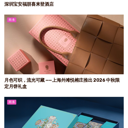
深圳宝安福朋喜来登酒店
商务
月色可织，流光可藏 ——上海外滩悦榕庄推出 2026 中秋限
定月饼礼盒
商务