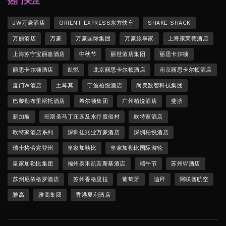
热门关注
JW万豪酒店
ORIENT EXPRESS东方快车
SHAKE SHACK
万丽酒店
万豪
万豪国际集团
万豪旅享家
上海康莱德酒店
上海苏宁宝丽嘉酒店
中秋节
丽世酒店集团
丽思卡尔顿
丽思卡尔顿酒店
凯悦
北京丽思卡尔顿酒店
南京丽思卡尔顿酒店
厦门W酒店
土耳其
宁波柏悦酒店
尚美数智科技集团
巴黎勒布里斯托酒店
希尔顿集团
广州柏悦酒店
斐济
新加坡
旺斯圣马丁庄园及水疗度假村
欧特家酒店
欧特家酒店系列
深圳佳兆业万豪酒店
深圳柏悦酒店
瑞士格劳宾登州
皇家加勒比
皇家加勒比国际游轮
皇家加勒比集团
福州泰禾凯宾斯基酒店
端午节
苏州W酒店
苏州尼依格罗酒店
苏州香格里拉
葡萄牙
迪拜
阿联酋航空
雅高
雅高集团
香港夏利酒店