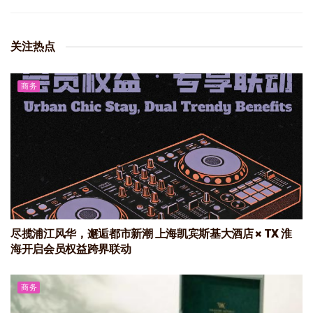
关注热点
商务
尽揽浦江风华，邂逅都市新潮 上海凯宾斯基大酒店 × TX 淮
海开启会员权益跨界联动
商务