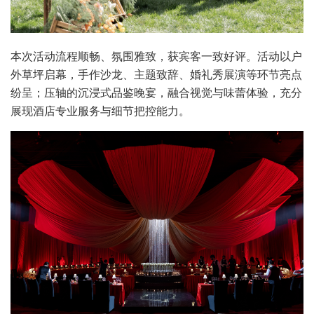
本次活动流程顺畅、氛围雅致，获宾客一致好评。活动以户
外草坪启幕，手作沙龙、主题致辞、婚礼秀展演等环节亮点
纷呈；压轴的沉浸式品鉴晚宴，融合视觉与味蕾体验，充分
展现酒店专业服务与细节把控能力。