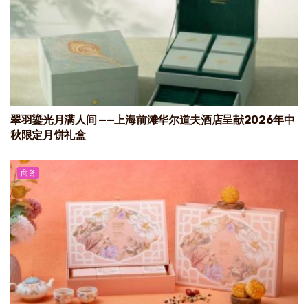
翠羽鎏光月满人间 ——上海前滩华尔道夫酒店呈献2026年中
秋限定月饼礼盒
商务