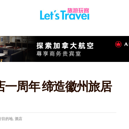
店一周年 缔造徽州旅居
行目的地
,
酒店