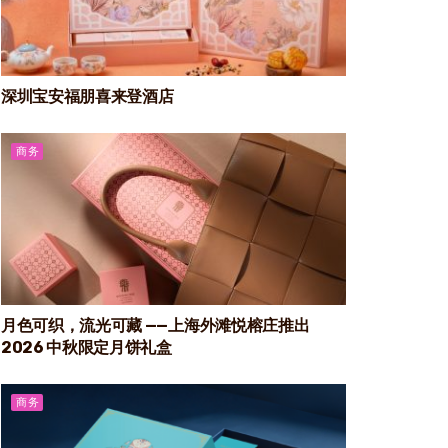
深圳宝安福朋喜来登酒店
商务
月色可织，流光可藏 ——上海外滩悦榕庄推出
2026 中秋限定月饼礼盒
商务