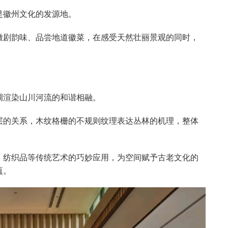
是徽州文化的发源地。
徽剧韵味、品尝地道徽菜，在感受天然壮丽景观的同时，
调渲染山川河流的和谐相融。
层的关系，木纹格栅的不规则纹理表达丛林的机理，整体
、纺织品等传统艺术的巧妙应用，为空间赋予古老文化的
蕴。