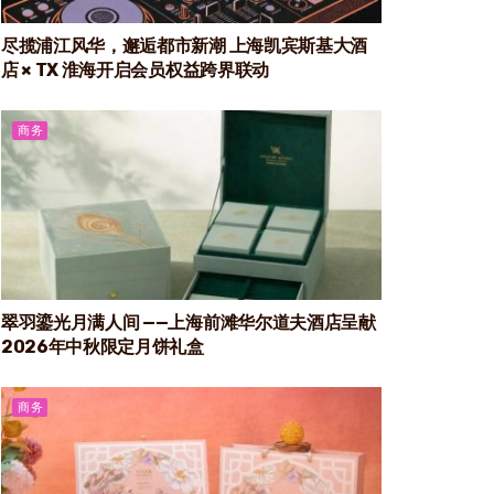
尽揽浦江风华，邂逅都市新潮 上海凯宾斯基大酒
店 × TX 淮海开启会员权益跨界联动
商务
翠羽鎏光月满人间 ——上海前滩华尔道夫酒店呈献
2026年中秋限定月饼礼盒
商务