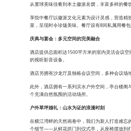
从寰球美味佳肴到本土徽派名馔，丰富多样的餐
享悦中餐厅以徽派文化元素为设计灵感，营造精
菜，呈现时令珍馐美味。餐厅设有8间私属用餐
庆典与宴会：多元空间的完美融合
酒店提供总面积达1500平方米的室内灵活会议空
的视听影音设备。
酒店另拥有沙龙厅及独栋会议空间，多种会议场
此外，酒店拥有一系列滨水户外空间，亭台楼阁
个充满自然氛围的活动场所。
户外草坪婚礼：山水为证的浪漫时刻
在横江湾畔的天然画卷中，我们为新人打造难忘
个细节——从鲜花拱门到仪式亭，从座椅摆放到