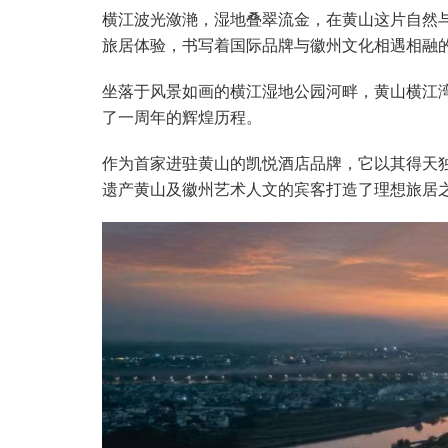
横江波光潋滟，湿地叠翠流金，在黄山这片自然
旅居体验，书写着国际品牌与徽州文化相遇相融
坐落于风景如画的横江湿地公园河畔，黄山横江湾凯
了一周年的辉煌历程。
作为首家进驻黄山的凯悦酒店品牌，它以其得天
遗产黄山及徽州艺术人文的宾客打造了理想旅居