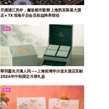
尽揽浦江风华，邂逅都市新潮 上海凯宾斯基大酒
店 × TX 淮海开启会员权益跨界联动
商务
翠羽鎏光月满人间 ——上海前滩华尔道夫酒店呈献
2026年中秋限定月饼礼盒
商务