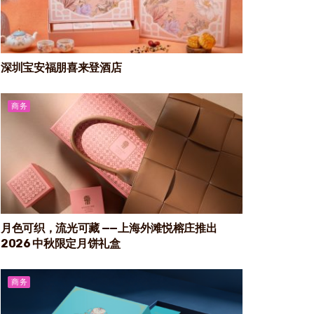
深圳宝安福朋喜来登酒店
商务
月色可织，流光可藏 ——上海外滩悦榕庄推出
2026 中秋限定月饼礼盒
商务