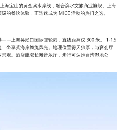
面上海宝山的黄金滨水岸线，融合滨水文旅商业旗舰、上海
的餐饮体验，正迅速成为 MICE 活动的热门之选。
上海吴淞口国际邮轮港，直线距离仅 300 米。 1-1.5
捷，坐享滨海岸旖旎风光。地理位置得天独厚，与宴会厅
丽景观。酒店毗邻长滩音乐厅，步行可达炮台湾湿地公