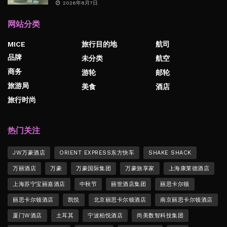
2026年8月7日
网站分类
MICE
旅行目的地
航司
品牌
未分类
航空
商务
游轮
邮轮
旅游局
美食
酒店
旅行时尚
热门关注
JW万豪酒店
ORIENT EXPRESS东方快车
SHAKE SHACK
万丽酒店
万豪
万豪国际集团
万豪旅享家
上海康莱德酒店
上海苏宁宝丽嘉酒店
中秋节
丽世酒店集团
丽思卡尔顿
丽思卡尔顿酒店
凯悦
北京丽思卡尔顿酒店
南京丽思卡尔顿酒店
厦门W酒店
土耳其
宁波柏悦酒店
尚美数智科技集团