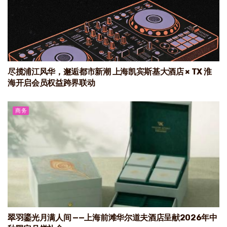
尽揽浦江风华，邂逅都市新潮 上海凯宾斯基大酒店 × TX 淮
海开启会员权益跨界联动
商务
翠羽鎏光月满人间 ——上海前滩华尔道夫酒店呈献2026年中