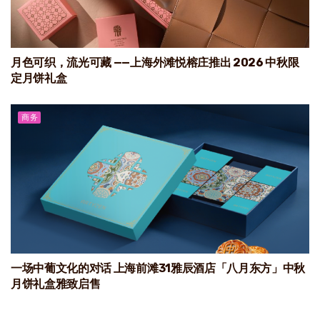
月色可织，流光可藏 ——上海外滩悦榕庄推出 2026 中秋限
定月饼礼盒
商务
一场中葡文化的对话 上海前滩31雅辰酒店「八月东方」中秋
月饼礼盒雅致启售