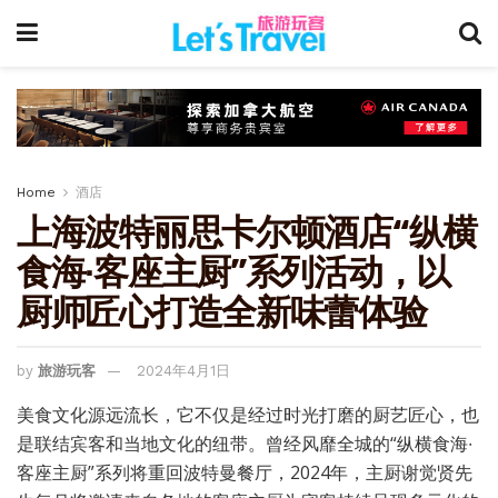
Home
酒店
上海波特丽思卡尔顿酒店“纵横
食海∙客座主厨”系列活动，以
厨师匠心打造全新味蕾体验
by
旅游玩客
2024年4月1日
美食文化源远流长，它不仅是经过时光打磨的厨艺匠心，也
是联结宾客和当地文化的纽带。曾经风靡全城的“纵横食海∙
客座主厨”系列将重回波特曼餐厅，2024年，主厨谢觉贤先