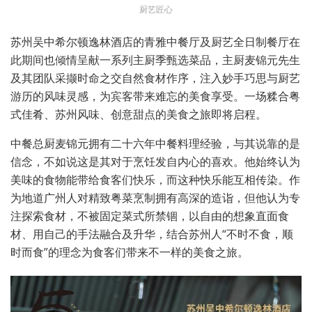
厨艺匠心
苏州吴中希尔顿逸林酒店的青雅中餐厅及厨艺全日制餐厅在
此期间也倾情呈献一系列主厨季甄选菜品，主厨麦锦元先生
及其团队采撷时命之交自然食材作序，注入妙手巧思与厨艺
游历的风味灵感，为宾客带来难忘的美食享受。一场糅合粤
式佳肴、苏州风味、创意甜点的美食之旅即将启程。
中餐总厨麦锦元拥有二十六年中餐料理经验，与其说靠的是
信念，不如说这是其对于烹饪发自内心的喜欢。他始终认为
美味的食物能带给食客们快乐，而这种快乐能互相传染。作
为地道广州人对精致粤菜烹制拥有高深的造诣，但他认为专
注探索食材，不被固定菜式所禁锢，以自由的想象直面食
材、用自己的手法融合及升华，结合苏州人“不时不食，顺
时而食”的理念为食客们带来不一样的美食之旅。