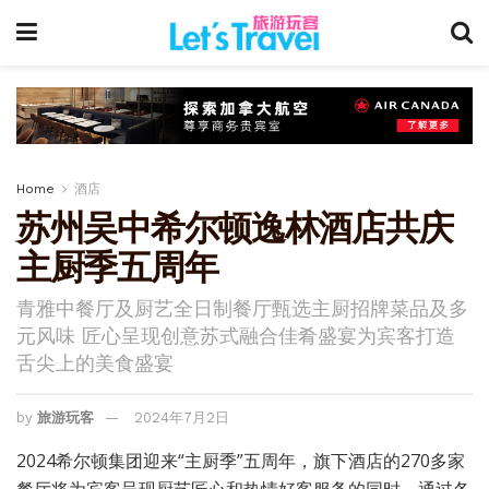
Home
酒店
苏州吴中希尔顿逸林酒店共庆
主厨季五周年
青雅中餐厅及厨艺全日制餐厅甄选主厨招牌菜品及多
元风味 匠心呈现创意苏式融合佳肴盛宴为宾客打造
舌尖上的美食盛宴
by
旅游玩客
2024年7月2日
2024希尔顿集团迎来“主厨季”五周年，旗下酒店的270多家