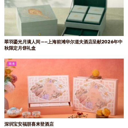
翠羽鎏光月满人间 ——上海前滩华尔道夫酒店呈献2026年中
秋限定月饼礼盒
商务
深圳宝安福朋喜来登酒店