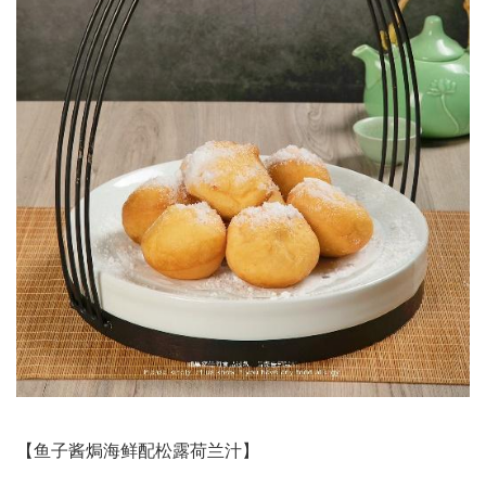
【鱼子酱焗海鲜配松露荷兰汁】