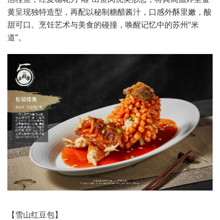
黄呈现独特造型，再配以秘制糖醋酱汁，口感外酥里嫩，酸
甜可口。烹饪艺术与美食的碰撞，唤醒记忆中的苏州“米
道”。
【雪山红豆包】