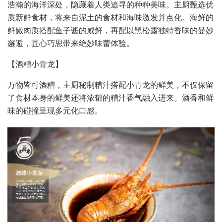
浩瀚的海洋深处，隐藏着人类追寻的种种美味。主厨甄选优
质新鲜食材，将来自泥土的食材和海味激发并点化。海鲜的
鲜嫩肉质搭配鱼子酱的咸鲜，再配以黑松露独特香味的曼妙
邂逅，匠心巧思带来绝妙味蕾体验。
【酒糟小青龙】
万物皆可酒糟，主厨秘制糟汁搭配小青龙的鲜美，不仅保留
了食材本身的鲜美还将浓郁的糟汁香气融入进来。酒香和鲜
味的碰撞呈现多元化口感。