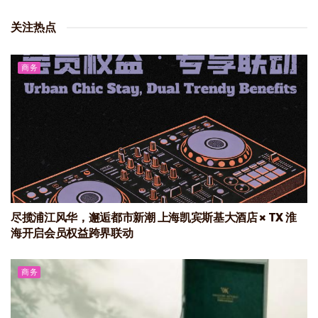
关注热点
商务
尽揽浦江风华，邂逅都市新潮 上海凯宾斯基大酒店 × TX 淮
海开启会员权益跨界联动
商务