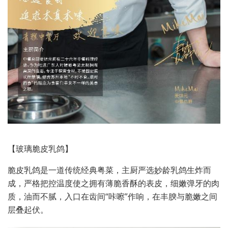
【玻璃脆皮乳鸽】
脆皮乳鸽是一道传统经典粤菜，主厨严选妙龄乳鸽生炸而
成，严格把控温度使之拥有薄脆香酥的表皮，细嫩弹牙的肉
质，油而不腻，入口在齿间“咔嚓”作响，在丰腴与脆嫩之间
层叠起伏。