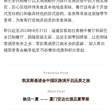
厨艺全日制餐厅以太湖渔船作为设计灵感营造中西方视觉感
官，匠心呈现环球美食及本地地道美味。餐厅设有多个开放
式烹饪档口和极具特色的苏式面档。各类尊享派送菜随季节
更替，为食客打造独具创意的美食体验。
即日起至2024年8月31日，诚邀宾客前往青雅中餐厅和厨艺
全日制餐厅，跟随星级主厨，品尝主厨季招牌菜，让您用味
蕾感受鱼米之乡，零距离感受江南水乡的柔媚 。加入希尔
顿荣誉客会畅享低至75折餐饮优惠和积分奖励。
Previous Post
凯宾斯基诺金中国区路演开启品质之旅
Next Post
焕活一夏 —— 厦门安达仕酒店夏季菜