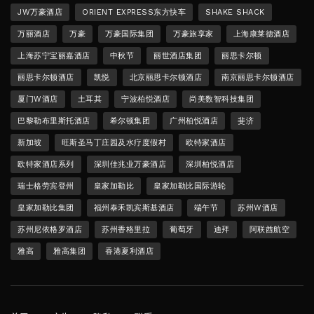
JW万豪酒店
ORIENT EXPRESS东方快车
SHAKE SHACK
万丽酒店
万豪
万豪国际集团
万豪旅享家
上海康莱德酒店
上海苏宁宝丽嘉酒店
中秋节
丽世酒店集团
丽思卡尔顿
丽思卡尔顿酒店
凯悦
北京丽思卡尔顿酒店
南京丽思卡尔顿酒店
厦门W酒店
土耳其
宁波柏悦酒店
尚美数智科技集团
巴黎勒布里斯托酒店
希尔顿集团
广州柏悦酒店
斐济
新加坡
旺斯圣马丁庄园及水疗度假村
欧特家酒店
欧特家酒店系列
深圳佳兆业万豪酒店
深圳柏悦酒店
瑞士格劳宾登州
皇家加勒比
皇家加勒比国际游轮
皇家加勒比集团
福州泰禾凯宾斯基酒店
端午节
苏州W酒店
苏州尼依格罗酒店
苏州香格里拉
葡萄牙
迪拜
阿联酋航空
雅高
雅高集团
香港夏利酒店