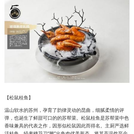
【松鼠桂鱼】
温山软水的苏州，孕育了韵律灵动的昆曲，细腻柔情的评
弹，也诞生了鲜甜可口的的苏帮菜。松鼠桂鱼是苏帮菜中色
香味兼具的代表之作，因形似松鼠因此而得名。主厨严选鲜
活桂鱼，经麦穗花刀“雕”出鱼肉优美形态，将其高温炸至金