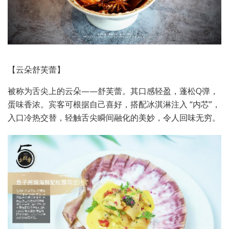
【云朵舒芙蕾】
被称为舌尖上的云朵——舒芙蕾。其口感轻盈，蓬松Q弹，
蛋味香浓。宾客可根据自己喜好，搭配冰淇淋注入 “内芯”，
入口冷热交替，轻触舌尖瞬间融化的美妙，令人回味无穷。