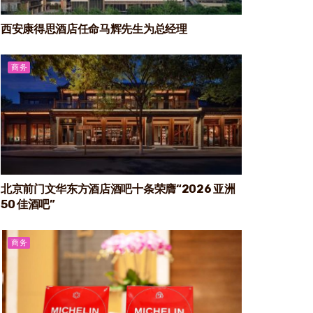
西安康得思酒店任命马辉先生为总经理
商务
北京前门文华东方酒店酒吧十条荣膺“2026 亚洲
50 佳酒吧”
商务