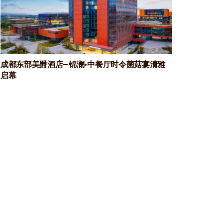
成都东部美爵酒店—锦澜·中餐厅时令菌菇宴清雅
启幕