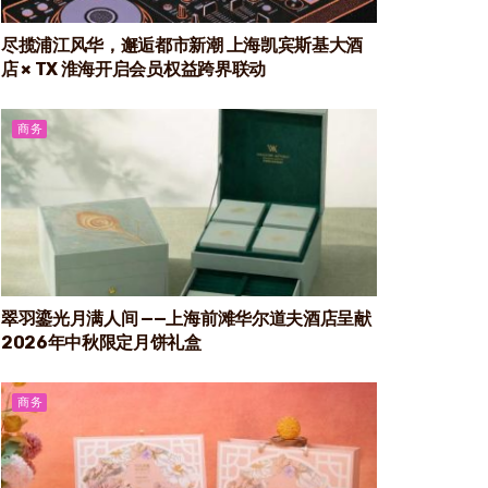
尽揽浦江风华，邂逅都市新潮 上海凯宾斯基大酒
店 × TX 淮海开启会员权益跨界联动
商务
翠羽鎏光月满人间 ——上海前滩华尔道夫酒店呈献
2026年中秋限定月饼礼盒
商务