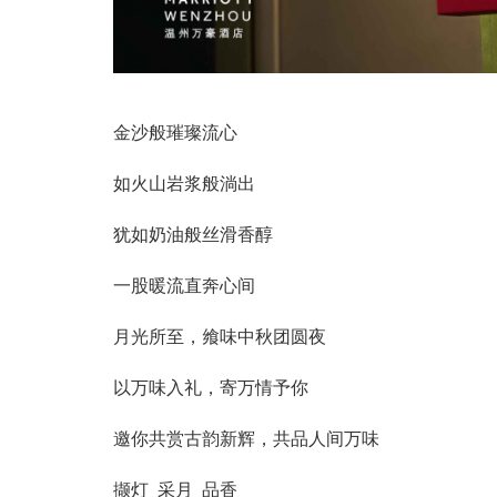
金沙般璀璨流心
如火山岩浆般淌出
犹如奶油般丝滑香醇
一股暖流直奔心间
月光所至，飨味中秋团圆夜
以万味入礼，寄万情予你
邀你共赏古韵新辉，共品人间万味
撷灯 采月 品香