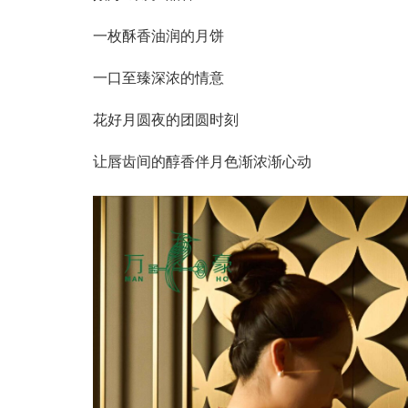
一枚酥香油润的月饼
一口至臻深浓的情意
花好月圆夜的团圆时刻
让唇齿间的醇香伴月色渐浓渐心动