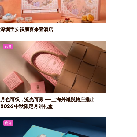
深圳宝安福朋喜来登酒店
商务
月色可织，流光可藏 ——上海外滩悦榕庄推出
2026 中秋限定月饼礼盒
商务