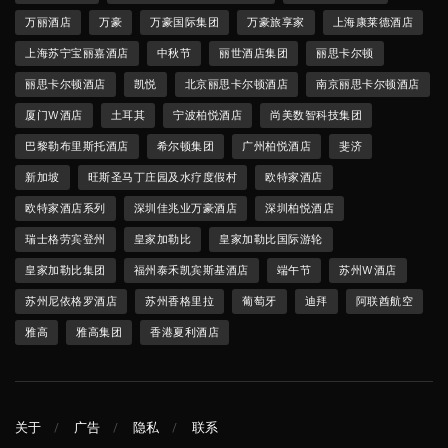
万丽酒店
万豪
万豪国际集团
万豪旅享家
上海康莱德酒店
上海苏宁宝丽嘉酒店
中秋节
丽世酒店集团
丽思卡尔顿
丽思卡尔顿酒店
凯悦
北京丽思卡尔顿酒店
南京丽思卡尔顿酒店
厦门W酒店
土耳其
宁波柏悦酒店
尚美数智科技集团
巴黎勒布里斯托酒店
希尔顿集团
广州柏悦酒店
斐济
新加坡
旺斯圣马丁庄园及水疗度假村
欧特家酒店
欧特家酒店系列
深圳佳兆业万豪酒店
深圳柏悦酒店
瑞士格劳宾登州
皇家加勒比
皇家加勒比国际游轮
皇家加勒比集团
福州泰禾凯宾斯基酒店
端午节
苏州W酒店
苏州尼依格罗酒店
苏州香格里拉
葡萄牙
迪拜
阿联酋航空
雅高
雅高集团
香港夏利酒店
关于
广告
隐私
联系