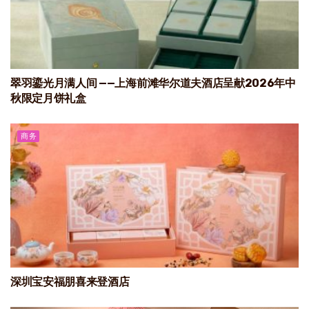
翠羽鎏光月满人间 ——上海前滩华尔道夫酒店呈献2026年中
秋限定月饼礼盒
商务
深圳宝安福朋喜来登酒店