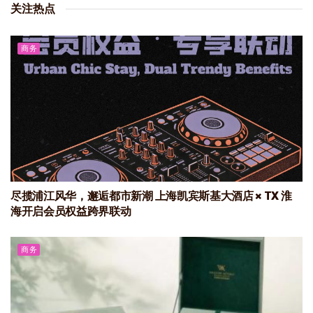
关注热点
商务
尽揽浦江风华，邂逅都市新潮 上海凯宾斯基大酒店 × TX 淮
海开启会员权益跨界联动
商务