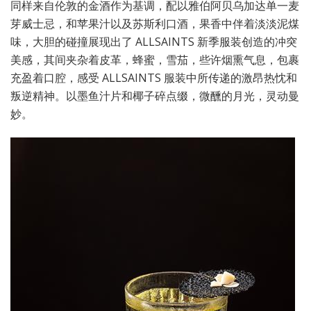
同样来自伦敦的金酒作为基调，配以雅伯阿贝乌加达单一麦
芽威士忌，和苹果汁以及苏斯利口酒，果香中伴着淡淡泥煤
味，大胆的碰撞展现出了 ALLSAINTS 新季服装创造的冲突
美感，其间夹杂着皮革，蜂蜜，雪茄，些许烟熏气息，包裹
充盈着口腔，感受 ALLSAINTS 服装中所传递的激昂热忱和
叛逆精神。以墨鱼汁片和椰子碎点缀，微醺的月光，灵动曼
妙。