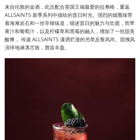
来自伦敦的金酒，此次配合英国王储最爱的拉弗格，重返
ALLSAINTS 新季系列中描绘的昔日时光。强烈的烟熏味带
着海滩岩石和一丝辛辣味道，细述昔日的魅力与壮观，而苹
果汁和葡萄汁，以及柠檬草和黑莓的融入，增加了一丝甜美
酸爽， 传递 ALLSAINTS 潇洒烂漫的另类反叛风尚。甜拽风
演绎地淋漓尽致，唇齿丰盈。