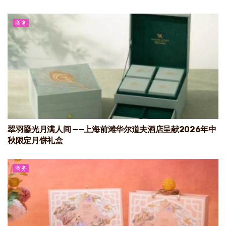
商务
翠羽鎏光月满人间 ——上海前滩华尔道夫酒店呈献2026年中
秋限定月饼礼盒
商务