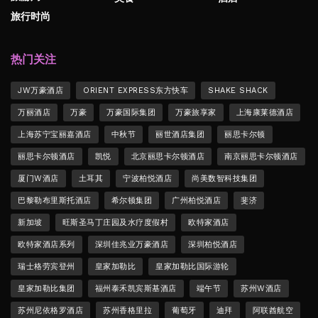
旅行时尚
热门关注
JW万豪酒店
ORIENT EXPRESS东方快车
SHAKE SHACK
万丽酒店
万豪
万豪国际集团
万豪旅享家
上海康莱德酒店
上海苏宁宝丽嘉酒店
中秋节
丽世酒店集团
丽思卡尔顿
丽思卡尔顿酒店
凯悦
北京丽思卡尔顿酒店
南京丽思卡尔顿酒店
厦门W酒店
土耳其
宁波柏悦酒店
尚美数智科技集团
巴黎勒布里斯托酒店
希尔顿集团
广州柏悦酒店
斐济
新加坡
旺斯圣马丁庄园及水疗度假村
欧特家酒店
欧特家酒店系列
深圳佳兆业万豪酒店
深圳柏悦酒店
瑞士格劳宾登州
皇家加勒比
皇家加勒比国际游轮
皇家加勒比集团
福州泰禾凯宾斯基酒店
端午节
苏州W酒店
苏州尼依格罗酒店
苏州香格里拉
葡萄牙
迪拜
阿联酋航空