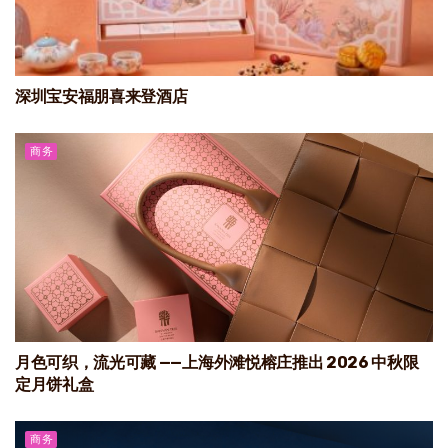
深圳宝安福朋喜来登酒店
商务
月色可织，流光可藏 ——上海外滩悦榕庄推出 2026 中秋限
定月饼礼盒
商务