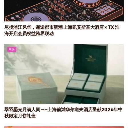
尽揽浦江风华，邂逅都市新潮 上海凯宾斯基大酒店 × TX 淮
海开启会员权益跨界联动
商务
翠羽鎏光月满人间 ——上海前滩华尔道夫酒店呈献2026年中
秋限定月饼礼盒