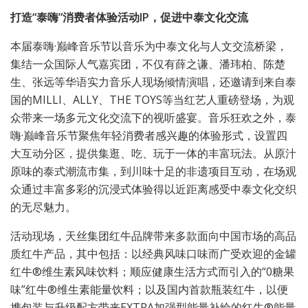
打造“泰嗨”消费者体验活动IP，促进中泰文化交流
本届泰嗨·巅峰音乐节以音乐为中泰文化与人文交流桥梁，
集结一众国际人气嘉宾团，不仅有薛之谦、潘玮柏、陈楚
生、张远等华语实力音乐人现场倾情演唱，还邀请到来自泰
国的MILLI、ALLY、THE TOYS等当红艺人重磅登场，为观
众带来一场多元文化交流下的视听盛宴。音乐狂欢之外，泰
嗨·巅峰音乐节聚焦年轻消费者感兴趣的体验形式，设置四
大互动分区，提供集逛、吃、玩于一体的丰富玩法。从原汁
原味的泰式潮流市集，到川味十足的非遗项目互动，在场观
众通过丰富多彩的沉浸式体验得以近距离感受中泰文化交织
的无尽魅力。
活动现场，天丝集团红牛品牌带来多款面向中国市场的高品
质红牛产品，其中包括：以经典风味口味而广受欢迎的金罐
红牛®维生素风味饮料；顺应健康生活方式而引入的“0糖果
味”红牛®维生素能量饮料；以及国内首款瓶装红牛，以便
携包装与升级配方带来EXTRA加强型能量补给的红牛®能量