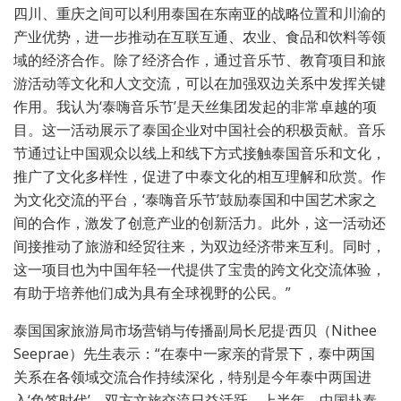
四川、重庆之间可以利用泰国在东南亚的战略位置和川渝的
产业优势，进一步推动在互联互通、农业、食品和饮料等领
域的经济合作。除了经济合作，通过音乐节、教育项目和旅
游活动等文化和人文交流，可以在加强双边关系中发挥关键
作用。我认为‘泰嗨音乐节’是天丝集团发起的非常卓越的项
目。这一活动展示了泰国企业对中国社会的积极贡献。音乐
节通过让中国观众以线上和线下方式接触泰国音乐和文化，
推广了文化多样性，促进了中泰文化的相互理解和欣赏。作
为文化交流的平台，‘泰嗨音乐节’鼓励泰国和中国艺术家之
间的合作，激发了创意产业的创新活力。此外，这一活动还
间接推动了旅游和经贸往来，为双边经济带来互利。同时，
这一项目也为中国年轻一代提供了宝贵的跨文化交流体验，
有助于培养他们成为具有全球视野的公民。”
泰国国家旅游局市场营销与传播副局长尼提·西贝（Nithee
Seeprae）先生表示：“在泰中一家亲的背景下，泰中两国
关系在各领域交流合作持续深化，特别是今年泰中两国进
入‘免签时代’，双方文旅交流日益活跃。上半年，中国赴泰