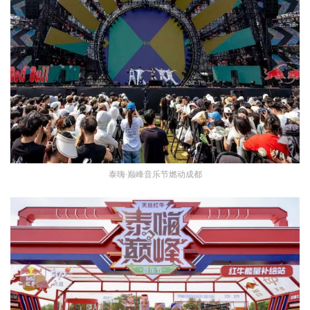
泰嗨·巅峰音乐节燃动成都