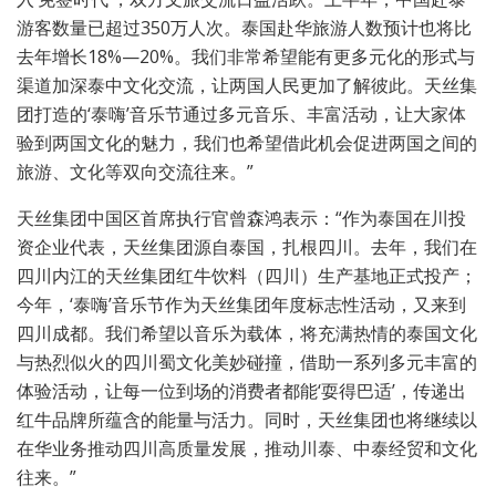
游客数量已超过350万人次。泰国赴华旅游人数预计也将比
去年增长18%—20%。我们非常希望能有更多元化的形式与
渠道加深泰中文化交流，让两国人民更加了解彼此。天丝集
团打造的‘泰嗨’音乐节通过多元音乐、丰富活动，让大家体
验到两国文化的魅力，我们也希望借此机会促进两国之间的
旅游、文化等双向交流往来。”
天丝集团中国区首席执行官曾森鸿表示：“作为泰国在川投
资企业代表，天丝集团源自泰国，扎根四川。去年，我们在
四川内江的天丝集团红牛饮料（四川）生产基地正式投产；
今年，‘泰嗨’音乐节作为天丝集团年度标志性活动，又来到
四川成都。我们希望以音乐为载体，将充满热情的泰国文化
与热烈似火的四川蜀文化美妙碰撞，借助一系列多元丰富的
体验活动，让每一位到场的消费者都能‘耍得巴适’，传递出
红牛品牌所蕴含的能量与活力。同时，天丝集团也将继续以
在华业务推动四川高质量发展，推动川泰、中泰经贸和文化
往来。”