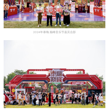
2024年泰嗨·巅峰音乐节嘉宾合影