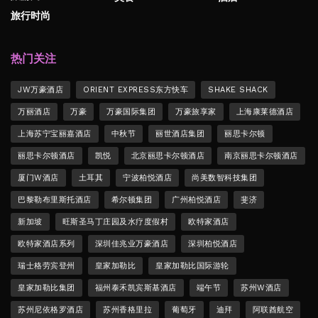
旅行时尚
热门关注
JW万豪酒店
ORIENT EXPRESS东方快车
SHAKE SHACK
万丽酒店
万豪
万豪国际集团
万豪旅享家
上海康莱德酒店
上海苏宁宝丽嘉酒店
中秋节
丽世酒店集团
丽思卡尔顿
丽思卡尔顿酒店
凯悦
北京丽思卡尔顿酒店
南京丽思卡尔顿酒店
厦门W酒店
土耳其
宁波柏悦酒店
尚美数智科技集团
巴黎勒布里斯托酒店
希尔顿集团
广州柏悦酒店
斐济
新加坡
旺斯圣马丁庄园及水疗度假村
欧特家酒店
欧特家酒店系列
深圳佳兆业万豪酒店
深圳柏悦酒店
瑞士格劳宾登州
皇家加勒比
皇家加勒比国际游轮
皇家加勒比集团
福州泰禾凯宾斯基酒店
端午节
苏州W酒店
苏州尼依格罗酒店
苏州香格里拉
葡萄牙
迪拜
阿联酋航空