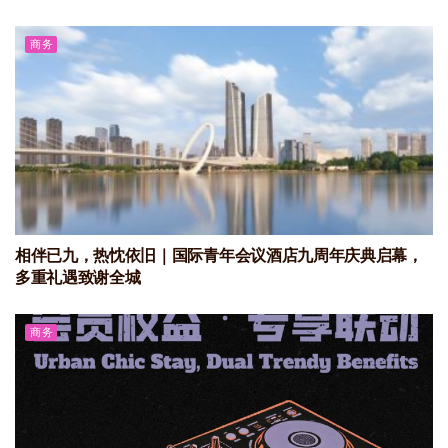
商务
相伴已九，热忱依旧｜国际青年会议酒店九周年庆典启幕，
多重礼遇致谢全城
商务