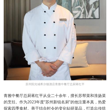
苏州阳光城希尔顿酒店青雅中餐厅总厨蒋红平
青雅中餐厅总厨蒋红平从业二十余年，擅长苏帮菜和淮扬菜
的烹饪。作为2023年度“苏州新锐名厨”的他注重本真，热爱
探索四季食材。善于结合时令的变化钻研菜品，打造出传统