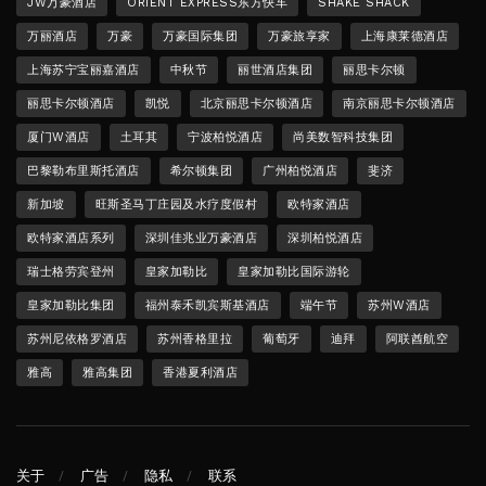
JW万豪酒店
ORIENT EXPRESS东方快车
SHAKE SHACK
万丽酒店
万豪
万豪国际集团
万豪旅享家
上海康莱德酒店
上海苏宁宝丽嘉酒店
中秋节
丽世酒店集团
丽思卡尔顿
丽思卡尔顿酒店
凯悦
北京丽思卡尔顿酒店
南京丽思卡尔顿酒店
厦门W酒店
土耳其
宁波柏悦酒店
尚美数智科技集团
巴黎勒布里斯托酒店
希尔顿集团
广州柏悦酒店
斐济
新加坡
旺斯圣马丁庄园及水疗度假村
欧特家酒店
欧特家酒店系列
深圳佳兆业万豪酒店
深圳柏悦酒店
瑞士格劳宾登州
皇家加勒比
皇家加勒比国际游轮
皇家加勒比集团
福州泰禾凯宾斯基酒店
端午节
苏州W酒店
苏州尼依格罗酒店
苏州香格里拉
葡萄牙
迪拜
阿联酋航空
雅高
雅高集团
香港夏利酒店
关于
广告
隐私
联系