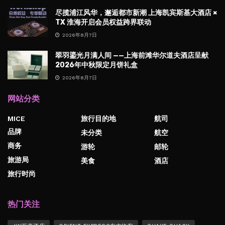
尽揽浦江风华，邂逅都市新潮 上海凯宾斯基大酒店 ×
TX 淮海开启会员权益跨界联动
2026年8月7日
翠羽鎏光月满人间 ——上海前滩华尔道夫酒店呈献
2026年中秋限定月饼礼盒
2026年8月7日
网站分类
MICE
旅行目的地
航司
品牌
未分类
航空
商务
游轮
邮轮
旅游局
美食
酒店
旅行时尚
热门关注