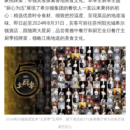
家招牌菜，带领宾客探索各地美食文化。本季主厨季主题
“厨心为伍”展现了希尔顿集团的餐饮人一直以来秉持的初
心：精选优质时令食材、细致把控温度、呈现菜品的地道滋
味。即日起至2024年8月31日，宾客可前往苏州阳光城希尔
顿酒店，跟随两大星厨，品尝青雅中餐厅和厨艺全日餐厅主
厨季招牌菜，领略江南地道的美食文化。
2024希尔顿集团迎来“主厨季”五周年，旗下酒店的270多家餐厅将为宾客呈现
厨艺匠心