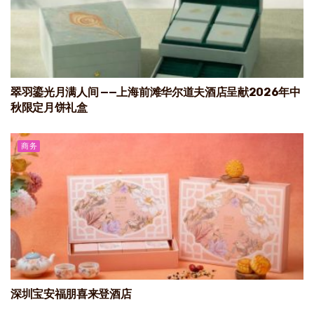
翠羽鎏光月满人间 ——上海前滩华尔道夫酒店呈献2026年中
秋限定月饼礼盒
商务
深圳宝安福朋喜来登酒店