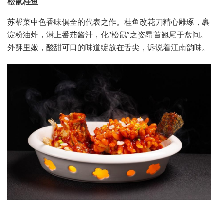
松鼠桂鱼
苏帮菜中色香味俱全的代表之作。桂鱼改花刀精心雕琢，裹
淀粉油炸，淋上番茄酱汁，化“松鼠”之姿昂首翘尾于盘间。
外酥里嫩，酸甜可口的味道绽放在舌尖，诉说着江南韵味。