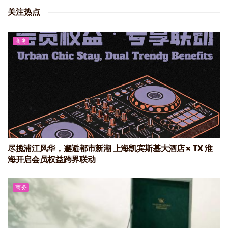
关注热点
商务
尽揽浦江风华，邂逅都市新潮 上海凯宾斯基大酒店 × TX 淮
海开启会员权益跨界联动
商务