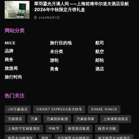
翠羽鎏光月满人间 ——上海前滩华尔道夫酒店呈献
2026年中秋限定月饼礼盒
2026年8月7日
网站分类
MICE
旅行目的地
航司
品牌
未分类
航空
商务
游轮
邮轮
旅游局
美食
酒店
旅行时尚
热门关注
JW万豪酒店
ORIENT EXPRESS东方快车
SHAKE SHACK
万丽酒店
万豪
万豪国际集团
万豪旅享家
上海康莱德酒店
上海苏宁宝丽嘉酒店
中秋节
丽世酒店集团
丽思卡尔顿
丽思卡尔顿酒店
凯悦
北京丽思卡尔顿酒店
南京丽思卡尔顿酒店