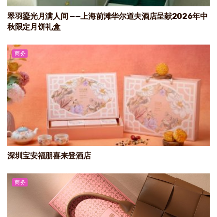
翠羽鎏光月满人间 ——上海前滩华尔道夫酒店呈献2026年中
秋限定月饼礼盒
商务
深圳宝安福朋喜来登酒店
商务