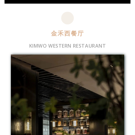
金禾西餐厅
KIMWO WESTERN RESTAURANT