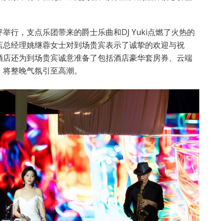
行，支点乐团带来的爵士乐曲和DJ Yuki点燃了火热的
店总经理姚继蓉女士对到场贵宾表示了诚挚的欢迎与祝
酒店还为到场贵宾诚意准备了包括酒店豪华套房券、云端
，将整晚气氛引至高潮。