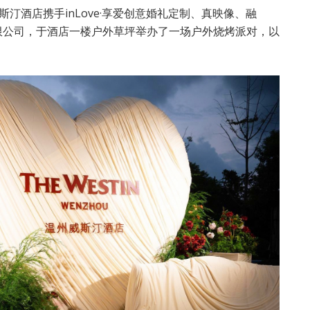
斯汀酒店携手inLove·享爱创意婚礼定制、真映像、融
播有限公司，于酒店一楼户外草坪举办了一场户外烧烤派对，以