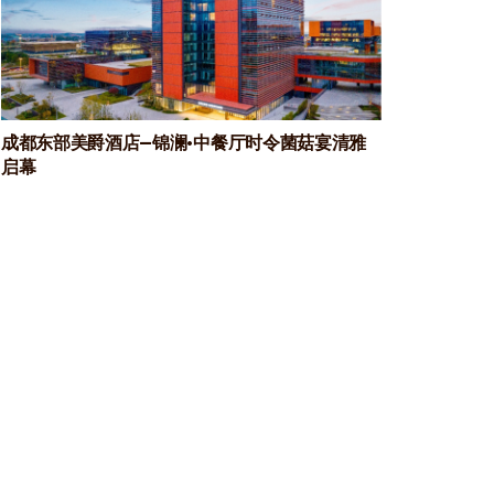
成都东部美爵酒店—锦澜·中餐厅时令菌菇宴清雅
启幕