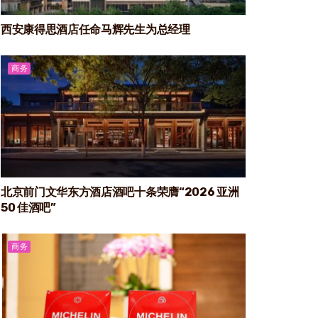
西安康得思酒店任命马辉先生为总经理
商务
北京前门文华东方酒店酒吧十条荣膺“2026 亚洲
50 佳酒吧”
商务