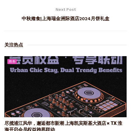
Next Post
中秋飨食|上海瑞金洲际酒店2024月饼礼盒
关注热点
商务
尽揽浦江风华，邂逅都市新潮 上海凯宾斯基大酒店 × TX 淮
海开启会员权益跨界联动