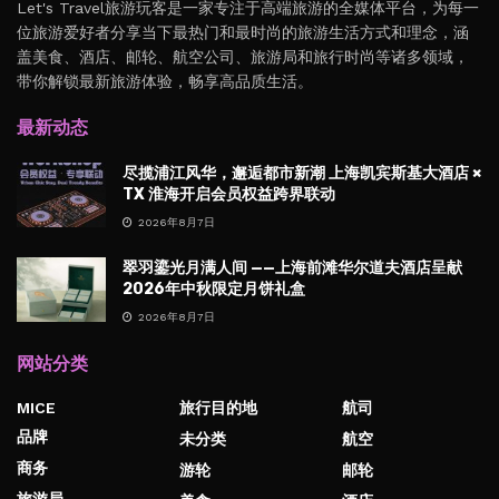
Let's Travel旅游玩客是一家专注于高端旅游的全媒体平台，为每一
位旅游爱好者分享当下最热门和最时尚的旅游生活方式和理念，涵
盖美食、酒店、邮轮、航空公司、旅游局和旅行时尚等诸多领域，
带你解锁最新旅游体验，畅享高品质生活。
最新动态
尽揽浦江风华，邂逅都市新潮 上海凯宾斯基大酒店 ×
TX 淮海开启会员权益跨界联动
2026年8月7日
翠羽鎏光月满人间 ——上海前滩华尔道夫酒店呈献
2026年中秋限定月饼礼盒
2026年8月7日
网站分类
MICE
旅行目的地
航司
品牌
未分类
航空
商务
游轮
邮轮