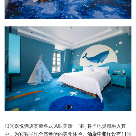
阳光嘉悦酒店荟萃各式风味美馔，同时将当地灵感融入其
中，为宾客呈现全然焕活的美食体验。
酒店
中餐厅
设有11间