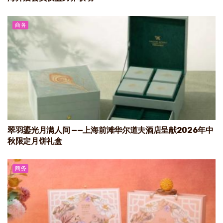
商务
翠羽鎏光月满人间 ——上海前滩华尔道夫酒店呈献2026年中
秋限定月饼礼盒
商务