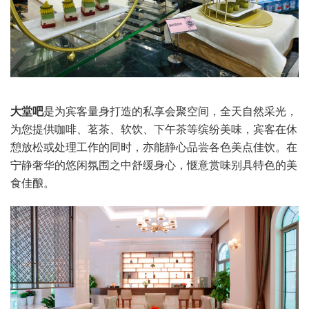
大堂
吧
是为宾客量身打造的私享会聚空间，全天自然采光，
为您提供咖啡、茗茶、软饮、下午茶等缤纷美味，宾客在休
憩放松或处理工作的同时，亦能静心品尝各色美点佳饮。在
宁静奢华的悠闲氛围之中舒缓身心，惬意赏味别具特色的美
食佳酿。