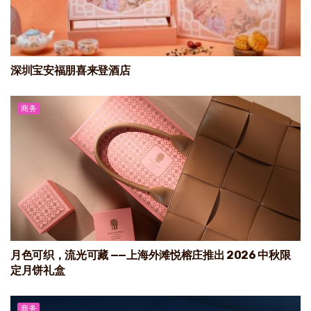
深圳宝安福朋喜来登酒店
商务
月色可织，流光可藏 ——上海外滩悦榕庄推出 2026 中秋限
定月饼礼盒
商务