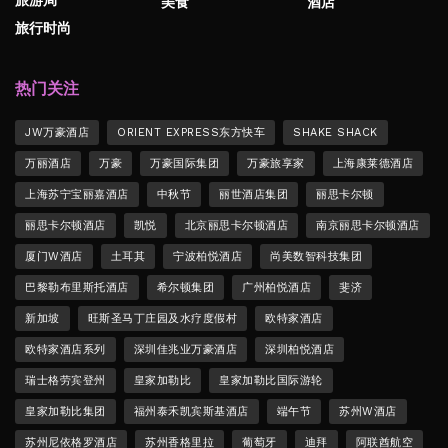
旅游局
美食
酒店
旅行时尚
热门关注
JW万豪酒店
ORIENT EXPRESS东方快车
SHAKE SHACK
万丽酒店
万豪
万豪国际集团
万豪旅享家
上海康莱德酒店
上海苏宁宝丽嘉酒店
中秋节
丽世酒店集团
丽思卡尔顿
丽思卡尔顿酒店
凯悦
北京丽思卡尔顿酒店
南京丽思卡尔顿酒店
厦门W酒店
土耳其
宁波柏悦酒店
尚美数智科技集团
巴黎勒布里斯托酒店
希尔顿集团
广州柏悦酒店
斐济
新加坡
旺斯圣马丁庄园及水疗度假村
欧特家酒店
欧特家酒店系列
深圳佳兆业万豪酒店
深圳柏悦酒店
瑞士格劳宾登州
皇家加勒比
皇家加勒比国际游轮
皇家加勒比集团
福州泰禾凯宾斯基酒店
端午节
苏州W酒店
苏州尼依格罗酒店
苏州香格里拉
葡萄牙
迪拜
阿联酋航空