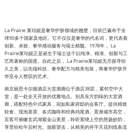
La Prairie 莱珀妮是奢华护肤领域的翘楚，目前已遍布于全
球90多个国家及地区。它不仅仅是奢华的代名词，更代表着
创新、卓效、奢华感动服务与瑞士精髓。1978年， La
Prairie莱珀妮正是诞生于瑞士这个以纯净、精准、创新与工
艺而著称的国度。自此之后， La Prairie莱珀妮无尽探寻恒
久之美，以先端科技、奢华配方与精美包装，将奢华护肤升
华至令人赞叹的艺术。
南京丽思卡尔顿酒店大堂酒廊位于酒店38层，紧邻空中大
堂，是一处全天开放的优雅地点。别具东方韵味的大堂酒
廊，搭配特色中式家具，宛如私家府邸的会客厅。提供精致
轻食、现泡茗茶、各式咖啡和经典鸡尾酒。置身城市高空，
宾客可俯瞰玄武湖紫金山美景，聆听萦绕上空的悠扬妙韵，
享受轻松午后时光。放眼望去，从精美的井字天花到线条流