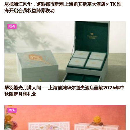
尽揽浦江风华，邂逅都市新潮 上海凯宾斯基大酒店 × TX 淮
海开启会员权益跨界联动
商务
翠羽鎏光月满人间 ——上海前滩华尔道夫酒店呈献2026年中
秋限定月饼礼盒
商务