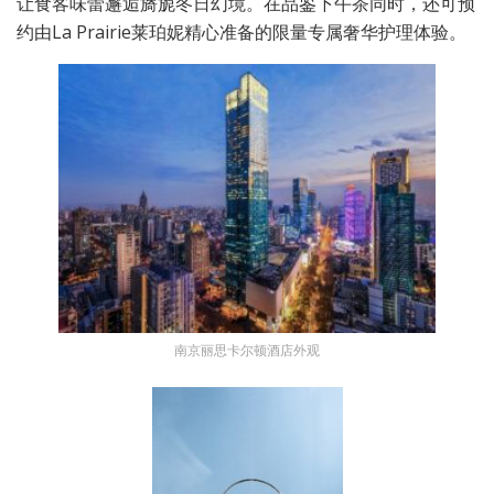
让食客味蕾邂逅旖旎冬日幻境。在品鉴下午茶同时，还可预
约由La Prairie莱珀妮精心准备的限量专属奢华护理体验。
南京丽思卡尔顿酒店外观