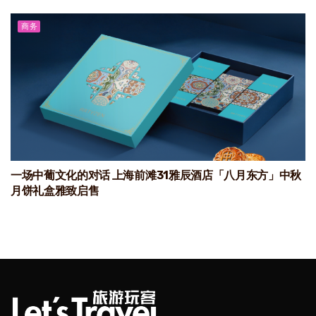
商务
一场中葡文化的对话 上海前滩31雅辰酒店「八月东方」中秋
月饼礼盒雅致启售