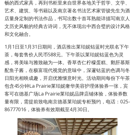
畅的西式家具，再到书柜里来自世界各地关于哲学、文学、
艺术、建筑、等书籍以及南京著名书法艺术家管骏先生为酒
店量身定制的书法作品，书写出数十首耳熟能详描写南京人
文历史风貌的经典古诗词，无不体现出中西合璧的设计风格
和文化融合。
1月1日至1月31日期间，酒店推出莱珀妮钴蓝时光联名下午
茶，每套售价人民币588元。下午茶以莱珀妮钴蓝色为灵
感，将美味与雅致融为一体。香草杏仁柠檬蛋糕、鹅肝慕斯
配鱼子酱，在极富现代视觉的意味中，深邃钴蓝的色调与冬
日阳光相映成趣，开启优雅惬意时光。活动期间每份下午茶
包含45分钟La Prairie莱珀妮奢华美容护理体验券一张，宾
客可在德基广场La Prairie莱珀妮品牌店铺体验，体验券数
量有限，需提前致电南京德基莱珀妮专柜预约，电话：025-
86777016，体验券有效期截至4月30日。