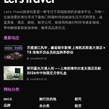
Let's Travel旅游玩客是一家专注于高端旅游的全媒体平台，为每一
位旅游爱好者分享当下最热门和最时尚的旅游生活方式和理念，涵
盖美食、酒店、邮轮、航空公司、旅游局和旅行时尚等诸多领域，
带你解锁最新旅游体验，畅享高品质生活。
最新动态
尽揽浦江风华，邂逅都市新潮 上海凯宾斯基大酒店 ×
TX 淮海开启会员权益跨界联动
2026年8月7日
翠羽鎏光月满人间 ——上海前滩华尔道夫酒店呈献
2026年中秋限定月饼礼盒
2026年8月7日
网站分类
MICE
旅行目的地
航司
品牌
未分类
航空