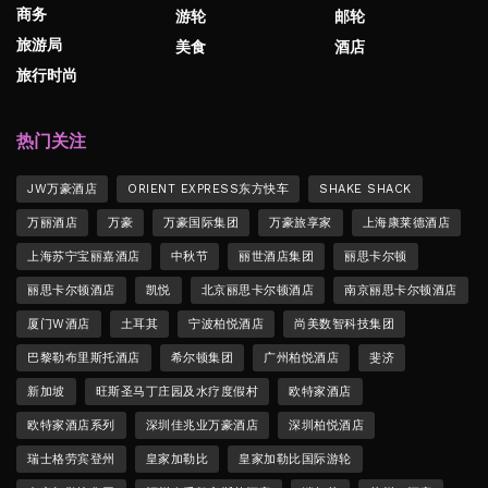
商务
游轮
邮轮
旅游局
美食
酒店
旅行时尚
热门关注
JW万豪酒店
ORIENT EXPRESS东方快车
SHAKE SHACK
万丽酒店
万豪
万豪国际集团
万豪旅享家
上海康莱德酒店
上海苏宁宝丽嘉酒店
中秋节
丽世酒店集团
丽思卡尔顿
丽思卡尔顿酒店
凯悦
北京丽思卡尔顿酒店
南京丽思卡尔顿酒店
厦门W酒店
土耳其
宁波柏悦酒店
尚美数智科技集团
巴黎勒布里斯托酒店
希尔顿集团
广州柏悦酒店
斐济
新加坡
旺斯圣马丁庄园及水疗度假村
欧特家酒店
欧特家酒店系列
深圳佳兆业万豪酒店
深圳柏悦酒店
瑞士格劳宾登州
皇家加勒比
皇家加勒比国际游轮