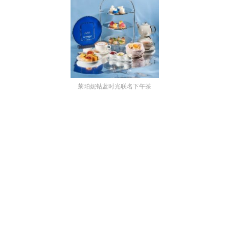
莱珀妮钴蓝时光联名下午茶