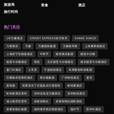
旅游局
美食
酒店
旅行时尚
热门关注
JW万豪酒店
ORIENT EXPRESS东方快车
SHAKE SHACK
万丽酒店
万豪
万豪国际集团
万豪旅享家
上海康莱德酒店
上海苏宁宝丽嘉酒店
中秋节
丽世酒店集团
丽思卡尔顿
丽思卡尔顿酒店
凯悦
北京丽思卡尔顿酒店
南京丽思卡尔顿酒店
厦门W酒店
土耳其
宁波柏悦酒店
尚美数智科技集团
巴黎勒布里斯托酒店
希尔顿集团
广州柏悦酒店
斐济
新加坡
旺斯圣马丁庄园及水疗度假村
欧特家酒店
欧特家酒店系列
深圳佳兆业万豪酒店
深圳柏悦酒店
瑞士格劳宾登州
皇家加勒比
皇家加勒比国际游轮
皇家加勒比集团
福州泰禾凯宾斯基酒店
端午节
苏州W酒店