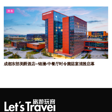
商务
成都东部美爵酒店—锦澜·中餐厅时令菌菇宴清雅启幕