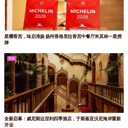
星耀香宫，味启淮扬 扬州香格里拉香宫中餐厅米其林一星授
牌
商务
全新启幕：威尼斯达涅利四季酒店，于斯基亚沃尼海岸重新
开业