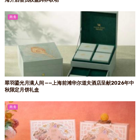
商务
翠羽鎏光月满人间 ——上海前滩华尔道夫酒店呈献2026年中
秋限定月饼礼盒
商务