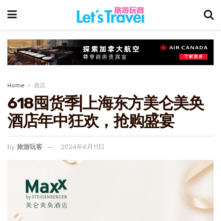
Home
酒店
618囤货季|上海东方美仑美奂
酒店年中狂欢，抢购盛宴
by
旅游玩客
2024年6月11日