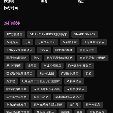
旅游局
美食
酒店
旅行时尚
热门关注
JW万豪酒店
ORIENT EXPRESS东方快车
SHAKE SHACK
万丽酒店
万豪
万豪国际集团
万豪旅享家
上海康莱德酒店
上海苏宁宝丽嘉酒店
中秋节
丽世酒店集团
丽思卡尔顿
丽思卡尔顿酒店
凯悦
北京丽思卡尔顿酒店
南京丽思卡尔顿酒店
厦门W酒店
土耳其
宁波柏悦酒店
尚美数智科技集团
巴黎勒布里斯托酒店
希尔顿集团
广州柏悦酒店
斐济
新加坡
旺斯圣马丁庄园及水疗度假村
欧特家酒店
欧特家酒店系列
深圳佳兆业万豪酒店
深圳柏悦酒店
瑞士格劳宾登州
皇家加勒比
皇家加勒比国际游轮
皇家加勒比集团
福州泰禾凯宾斯基酒店
端午节
苏州W酒店
苏州尼依格罗酒店
苏州香格里拉
葡萄牙
迪拜
阿联酋航空