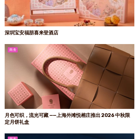
深圳宝安福朋喜来登酒店
商务
月色可织，流光可藏 ——上海外滩悦榕庄推出 2026 中秋限
定月饼礼盒