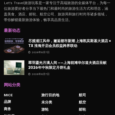
Let's Travel旅游玩客是一家专注于高端旅游的全媒体平台，为每一
位旅游爱好者分享当下最热门和最时尚的旅游生活方式和理念，涵
盖美食、酒店、邮轮、航空公司、旅游局和旅行时尚等诸多领域，
带你解锁最新旅游体验，畅享高品质生活。
最新动态
尽揽浦江风华，邂逅都市新潮 上海凯宾斯基大酒店 ×
TX 淮海开启会员权益跨界联动
2026年8月7日
翠羽鎏光月满人间 ——上海前滩华尔道夫酒店呈献
2026年中秋限定月饼礼盒
2026年8月7日
网站分类
MICE
旅行目的地
航司
品牌
未分类
航空
商务
游轮
邮轮