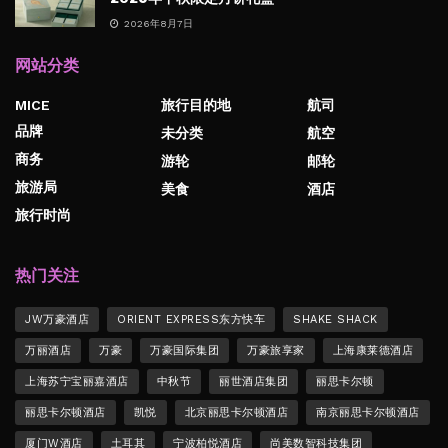
2026年8月7日
网站分类
MICE
旅行目的地
航司
品牌
未分类
航空
商务
游轮
邮轮
旅游局
美食
酒店
旅行时尚
热门关注
JW万豪酒店
ORIENT EXPRESS东方快车
SHAKE SHACK
万丽酒店
万豪
万豪国际集团
万豪旅享家
上海康莱德酒店
上海苏宁宝丽嘉酒店
中秋节
丽世酒店集团
丽思卡尔顿
丽思卡尔顿酒店
凯悦
北京丽思卡尔顿酒店
南京丽思卡尔顿酒店
厦门W酒店
土耳其
宁波柏悦酒店
尚美数智科技集团