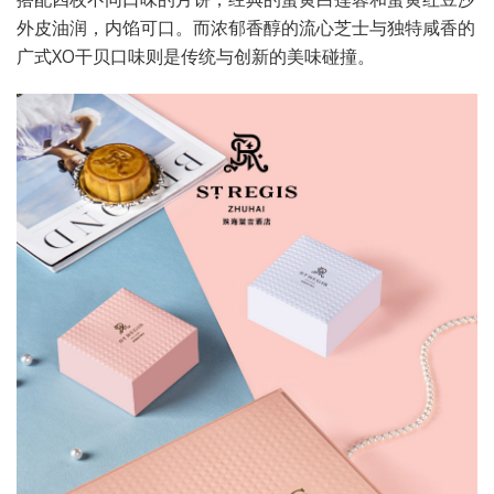
外皮油润，内馅可口。而浓郁香醇的流心芝士与独特咸香的
广式XO干贝口味则是传统与创新的美味碰撞。