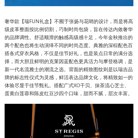
奢华款【瑞FUN礼盒】不囿于张扬与花哨的设计，而是将高
级皮革整面按比例切割，巧制时尚包袋，旨在传达内敛奢华
的品牌调性。舒适顺滑的触感高级感十足，今年金秋推出的
两个配色也将生动演绎不同的时尚态度。典雅的深棕配色百
搭各式穿衣风格，不仅是佳节好礼，也是装点日常的满分选
择，而大胆且鲜明的克莱因蓝配色更具活力与摩登格调，是
新一代名流雅士的潮流之选。背面的精致图纹则是以瑞吉品
牌的标志性仪式为灵感，鲜活表达品牌文化，将精致如一的
体验尽显于佳节甄礼。搭配广式XO干贝、抹茶流心芝士、
蛋黄白莲蓉和陈皮红豆沙四个口味，甜而不腻，层次丰富。