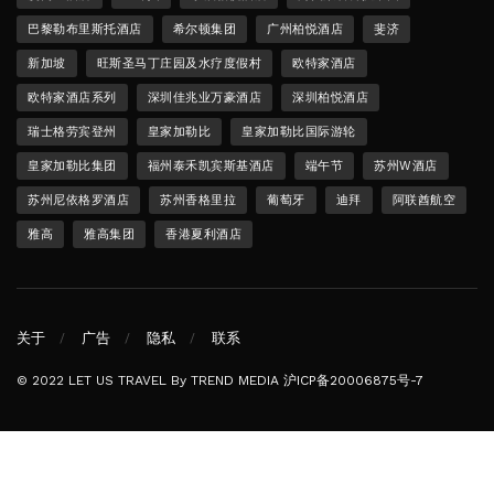
巴黎勒布里斯托酒店
希尔顿集团
广州柏悦酒店
斐济
新加坡
旺斯圣马丁庄园及水疗度假村
欧特家酒店
欧特家酒店系列
深圳佳兆业万豪酒店
深圳柏悦酒店
瑞士格劳宾登州
皇家加勒比
皇家加勒比国际游轮
皇家加勒比集团
福州泰禾凯宾斯基酒店
端午节
苏州W酒店
苏州尼依格罗酒店
苏州香格里拉
葡萄牙
迪拜
阿联酋航空
雅高
雅高集团
香港夏利酒店
关于
广告
隐私
联系
© 2022 LET US TRAVEL By TREND MEDIA
沪ICP备20006875号-7