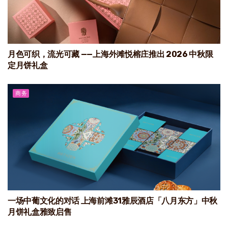
月色可织，流光可藏 ——上海外滩悦榕庄推出 2026 中秋限
定月饼礼盒
商务
一场中葡文化的对话 上海前滩31雅辰酒店「八月东方」中秋
月饼礼盒雅致启售