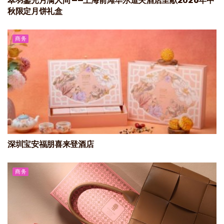
翠羽鎏光月满人间 ——上海前滩华尔道夫酒店呈献2026年中
秋限定月饼礼盒
商务
深圳宝安福朋喜来登酒店
商务