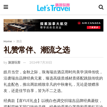
Home
酒店
礼赞常伴、潮流之选
by
旅游玩客
2024年7月30日
皓月当空，金秋之际，珠海瑞吉酒店用时尚美学演绎传统，
沿袭瑞吉品牌经典元素，臻选高级质感材质搭配跳脱传统的
礼盒配色，推出两款精致非凡的中秋奢礼，无论是馈赠亲
友，还是佳节自享，皆为不二之选。
经典款【喜YUE礼盒】以桃白色调交织瑞吉品牌经典菱纹，
搭配四枚不同口味的月饼，经典的蛋黄白莲蓉和蛋黄红豆沙