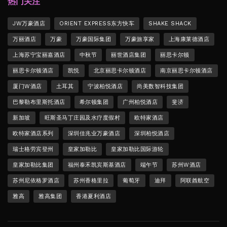
热门关注
JW万豪酒店
ORIENT EXPRESS东方快车
SHAKE SHACK
万丽酒店
万豪
万豪国际集团
万豪旅享家
上海康莱德酒店
上海苏宁宝丽嘉酒店
中秋节
丽世酒店集团
丽思卡尔顿
丽思卡尔顿酒店
凯悦
北京丽思卡尔顿酒店
南京丽思卡尔顿酒店
厦门W酒店
土耳其
宁波柏悦酒店
尚美数智科技集团
巴黎勒布里斯托酒店
希尔顿集团
广州柏悦酒店
斐济
新加坡
旺斯圣马丁庄园及水疗度假村
欧特家酒店
欧特家酒店系列
深圳佳兆业万豪酒店
深圳柏悦酒店
瑞士格劳宾登州
皇家加勒比
皇家加勒比国际游轮
皇家加勒比集团
福州泰禾凯宾斯基酒店
端午节
苏州W酒店
苏州尼依格罗酒店
苏州香格里拉
葡萄牙
迪拜
阿联酋航空
雅高
雅高集团
香港夏利酒店