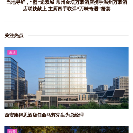
当地寻鲜，“蟹”逅双城 常州金坛万豪酒店携手温州万豪酒
店联袂献上 主厨四手联弹“万味奇遇”蟹宴
关注热点
酒店
西安康得思酒店任命马辉先生为总经理
商务