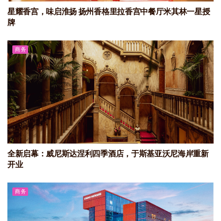
星耀香宫，味启淮扬 扬州香格里拉香宫中餐厅米其林一星授
牌
商务
全新启幕：威尼斯达涅利四季酒店，于斯基亚沃尼海岸重新
开业
商务