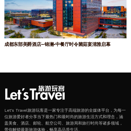
成都东部美爵酒店—锦澜·中餐厅时令菌菇宴清雅启幕
Let's Travel旅游玩客是一家专注于高端旅游的全媒体平台，为每一
位旅游爱好者分享当下最热门和最时尚的旅游生活方式和理念，涵
盖美食、酒店、邮轮、航空公司、旅游局和旅行时尚等诸多领域，
带你解锁最新旅游体验，畅享高品质生活。