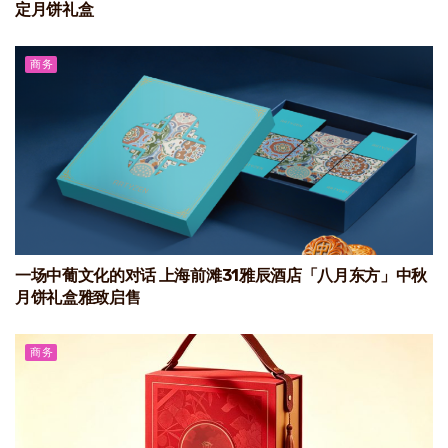
定月饼礼盒
商务
一场中葡文化的对话 上海前滩31雅辰酒店「八月东方」中秋
月饼礼盒雅致启售
商务