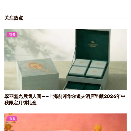
关注热点
商务
翠羽鎏光月满人间 ——上海前滩华尔道夫酒店呈献2026年中
秋限定月饼礼盒
商务