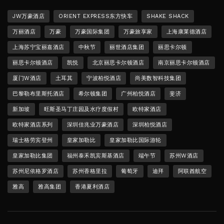
JW万豪酒店
ORIENT EXPRESS东方快车
SHAKE SHACK
万丽酒店
万豪
万豪国际集团
万豪旅享家
上海康莱德酒店
上海苏宁宝丽嘉酒店
中秋节
丽世酒店集团
丽思卡尔顿
丽思卡尔顿酒店
凯悦
北京丽思卡尔顿酒店
南京丽思卡尔顿酒店
厦门W酒店
土耳其
宁波柏悦酒店
尚美数智科技集团
巴黎勒布里斯托酒店
希尔顿集团
广州柏悦酒店
斐济
新加坡
旺斯圣马丁庄园及水疗度假村
欧特家酒店
欧特家酒店系列
深圳佳兆业万豪酒店
深圳柏悦酒店
瑞士格劳宾登州
皇家加勒比
皇家加勒比国际游轮
皇家加勒比集团
福州泰禾凯宾斯基酒店
端午节
苏州W酒店
苏州尼依格罗酒店
苏州香格里拉
葡萄牙
迪拜
阿联酋航空
雅高
雅高集团
香港夏利酒店