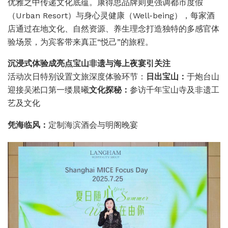
优雅之中传递文化底蕴。
康得思品牌则更强调都市度假
（Urban Resort）与身心灵健康（Well-being），每家酒
店通过在地文化、自然资源、养生理念打造独特的多感官体
验场景，为宾客带来真正“悦己”的旅程。
沉浸式体验成亮点
宝山非遗与海上夜宴引关注
活动次日特别设置文旅深度体验环节：
日出宝山：
于炮台山
迎接吴淞口第一缕晨曦
文化探秘：
参访千年宝山寺及非遗工
艺及文化
凭海临风：
定制海滨酒会与明阁晚宴