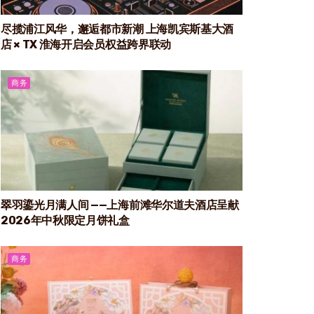
尽揽浦江风华，邂逅都市新潮 上海凯宾斯基大酒
店 × TX 淮海开启会员权益跨界联动
商务
翠羽鎏光月满人间 ——上海前滩华尔道夫酒店呈献
2026年中秋限定月饼礼盒
商务