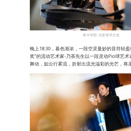
徕卡学院-光影美学沙龙
晚上18:30，暮色渐浓，一段空灵曼妙的音符轻
奖”的流动艺术家-乃茶先生以一段灵动Pio球
舞动，如云行雾流，折射出流光溢彩的光芒，将