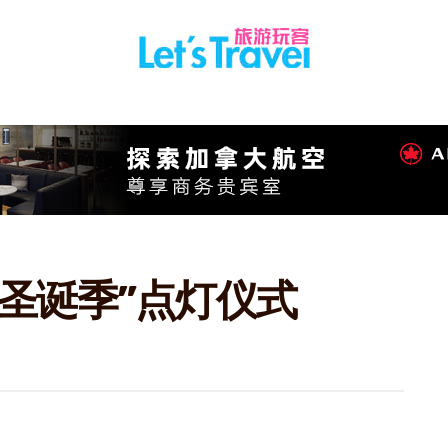
圣诞季”点灯仪式