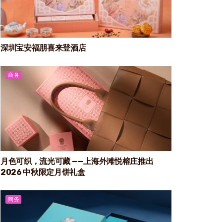
深圳宝安福朋喜来登酒店
商务
月色可织，流光可藏 ——上海外滩悦榕庄推出
2026 中秋限定月饼礼盒
商务