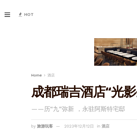
HOT
Home
酒店
成都瑞吉酒店“光影
——历“九”弥新 ，永驻阿斯特宅邸
by
旅游玩客
2023年12月12日
in
酒店