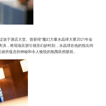
盈绽放于酒店大堂。曾获得“魔幻力量水晶球大赛2021年金
艺术表演，将现场宾朋引领至幻妙时刻，水晶球在他的指尖间
圣诞所蕴含的神秘和令人愉悦的氛围跃然眼前。