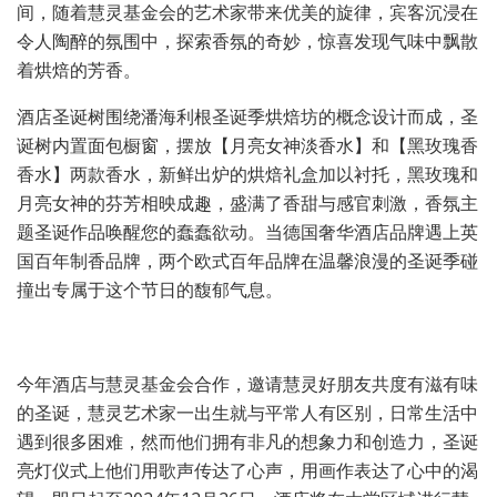
间，随着慧灵基金会的艺术家带来优美的旋律，宾客沉浸在
令人陶醉的氛围中，探索香氛的奇妙，惊喜发现气味中飘散
着烘焙的芳香。
酒店圣诞树围绕潘海利根圣诞季烘焙坊的概念设计而成，圣
诞树内置面包橱窗，摆放【月亮女神淡香水】和【黑玫瑰香
香水】两款香水，新鲜出炉的烘焙礼盒加以衬托，黑玫瑰和
月亮女神的芬芳相映成趣，盛满了香甜与感官刺激，香氛主
题圣诞作品唤醒您的蠢蠢欲动。当德国奢华酒店品牌遇上英
国百年制香品牌，两个欧式百年品牌在温馨浪漫的圣诞季碰
撞出专属于这个节日的馥郁气息。
今年酒店与慧灵基金会合作，邀请慧灵好朋友共度有滋有味
的圣诞，慧灵艺术家一出生就与平常人有区别，日常生活中
遇到很多困难，然而他们拥有非凡的想象力和创造力，圣诞
亮灯仪式上他们用歌声传达了心声，用画作表达了心中的渴