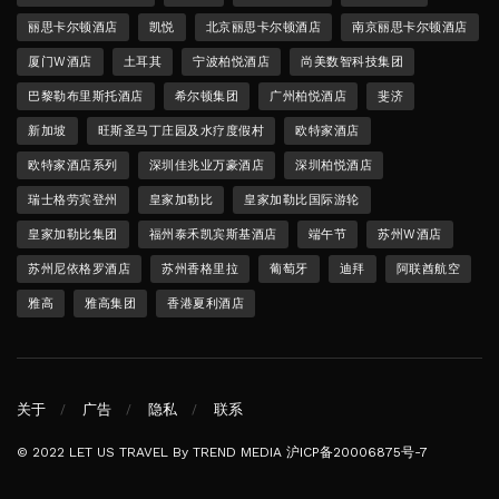
丽思卡尔顿酒店
凯悦
北京丽思卡尔顿酒店
南京丽思卡尔顿酒店
厦门W酒店
土耳其
宁波柏悦酒店
尚美数智科技集团
巴黎勒布里斯托酒店
希尔顿集团
广州柏悦酒店
斐济
新加坡
旺斯圣马丁庄园及水疗度假村
欧特家酒店
欧特家酒店系列
深圳佳兆业万豪酒店
深圳柏悦酒店
瑞士格劳宾登州
皇家加勒比
皇家加勒比国际游轮
皇家加勒比集团
福州泰禾凯宾斯基酒店
端午节
苏州W酒店
苏州尼依格罗酒店
苏州香格里拉
葡萄牙
迪拜
阿联酋航空
雅高
雅高集团
香港夏利酒店
关于
广告
隐私
联系
© 2022 LET US TRAVEL By TREND MEDIA
沪ICP备20006875号-7