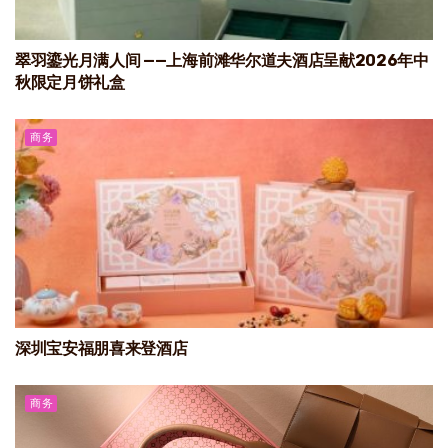
翠羽鎏光月满人间 ——上海前滩华尔道夫酒店呈献2026年中
秋限定月饼礼盒
商务
深圳宝安福朋喜来登酒店
商务