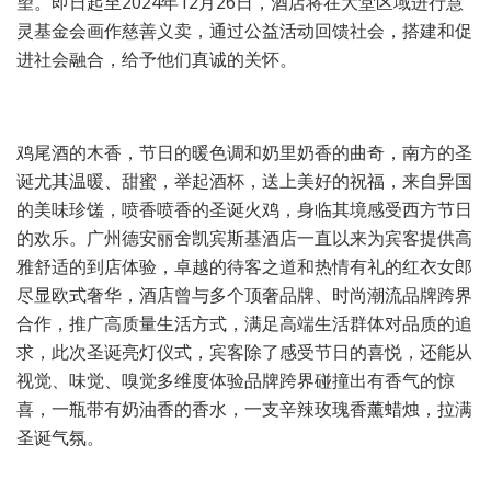
望。即日起至2024年12月26日，酒店将在大堂区域进行慧
灵基金会画作慈善义卖，通过公益活动回馈社会，搭建和促
进社会融合，给予他们真诚的关怀。
鸡尾酒的木香，节日的暖色调和奶里奶香的曲奇，南方的圣
诞尤其温暖、甜蜜，举起酒杯，送上美好的祝福，来自异国
的美味珍馐，喷香喷香的圣诞火鸡，身临其境感受西方节日
的欢乐。广州德安丽舍凯宾斯基酒店一直以来为宾客提供高
雅舒适的到店体验，卓越的待客之道和热情有礼的红衣女郎
尽显欧式奢华，酒店曾与多个顶奢品牌、时尚潮流品牌跨界
合作，推广高质量生活方式，满足高端生活群体对品质的追
求，此次圣诞亮灯仪式，宾客除了感受节日的喜悦，还能从
视觉、味觉、嗅觉多维度体验品牌跨界碰撞出有香气的惊
喜，一瓶带有奶油香的香水，一支辛辣玫瑰香薰蜡烛，拉满
圣诞气氛。