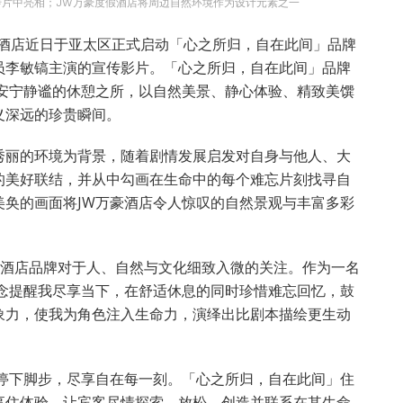
片中亮相；JW万豪度假酒店将周边自然环境作为设计元素之一
豪酒店近日于亚太区正式启动「心之所归，自在此间」品牌
员李敏镐主演的宣传影片。「心之所归，自在此间」品牌
处安宁静谧的休憩之所，以自然美景、静心体验、精致美馔
义深远的珍贵瞬间。
秀丽的环境为背景，随着剧情发展启发对自身与他人、大
的美好联结，并从中勾画在生命中的每个难忘片刻找寻自
美奂的画面将JW万豪酒店令人惊叹的自然景观与丰富多彩
。
豪酒店品牌对于人、自然与文化细致入微的关注。作为一名
理念提醒我尽享当下，在舒适休息的同时珍惜难忘回忆，鼓
象力，使我为角色注入生命力，演绎出比剧本描绘更生动
客停下脚步，尽享自在每一刻。「心之所归，自在此间」住
享住体验，让宾客尽情探索、放松、创造并联系在其生命