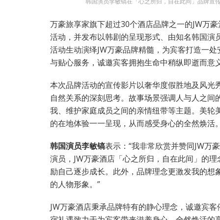
韩国演员李敏镐在「心之所归，自在此间」品牌宣传
万豪旅享家旗下超过30个酒店品牌之一的JW万
活动，并发布以韩剧的呈现形式、由知名韩国演
活动生动演绎JW万豪品牌精髓，为宾客打造一
与贴心服务，诚邀宾客拥抱生命中稍纵即逝而意
本次品牌活动的宣传影片以奢华度假胜地及风光
自然关系的深刻思考。故事场景强调人与人之间
我、维护家庭成员之间的亲情纽带等主题。美轮
的在地体验一一呈现，从而感受身心的全然焕活
韩国演员李敏镐
表示：“我非常欣赏并赞同JW万
演员，JW万豪酒店「心之所归，自在此间」的
励自己逐步成长。此外，品牌理念更激发我的想
的人物形象。”
JW万豪酒店秉承品牌特有的静心理念，诚邀宾
宿礼遇致力于为宾客带来滋养身心、全然焕活的