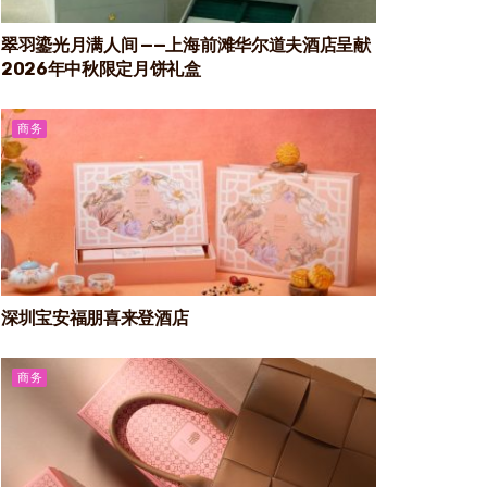
翠羽鎏光月满人间 ——上海前滩华尔道夫酒店呈献
2026年中秋限定月饼礼盒
商务
深圳宝安福朋喜来登酒店
商务