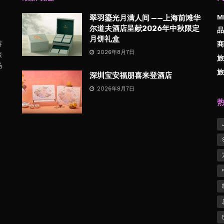
M
翠羽鎏光月满人间 ——上海前滩华
尔道夫酒店呈献2026年中秋限定
品
月饼礼盒
游
商
2026年8月7日
旅
旅
畅
旅
深圳宝安福朋喜来登酒店
2026年8月7日