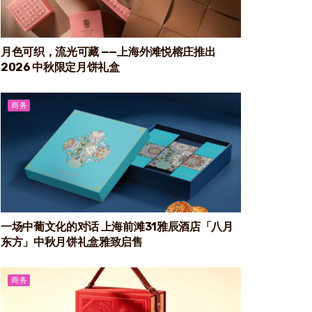
月色可织，流光可藏 ——上海外滩悦榕庄推出
2026 中秋限定月饼礼盒
商务
一场中葡文化的对话 上海前滩31雅辰酒店「八月
东方」中秋月饼礼盒雅致启售
商务