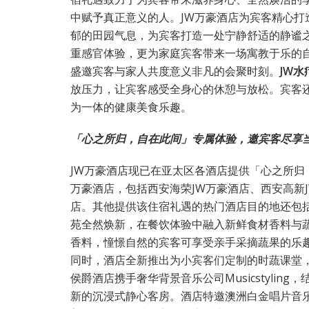
中赋予真正意义的人。JW万豪酒店为宾客精心打
郁的田园气息，为宾客打造一处宁静舒适的静谧
重感官体验，更为家庭宾客带来一场寓教于乐的
盛邀宾客与家人共度意义非凡的会聚时刻。
JW
水
放压力，让宾客感受全身心的休憩与放松。宾客
为一体的健康美食乐趣。
「心之所归，自在此间」专属体验，邀宾客尽享
JW万豪酒店现已在亚太区各酒店提供「心之所归
万豪酒店，包括西安海荣JW万豪酒店、西安高新J
店。其他提供该住宿礼遇的热门酒店目的地还包括
苑全然焕新，在餐饮体验中融入新鲜食材香料与蔬
香料，憧憬自然的宾客可享受亲手采摘蔬果的乐
同时，酒店全新推出为小宾客们定制的时蔬课堂
侯爵酒店携手奢华背景音乐公司Musicstyli
新的沉浸式静心客房。酒店特邀澳洲白金唱片音乐大