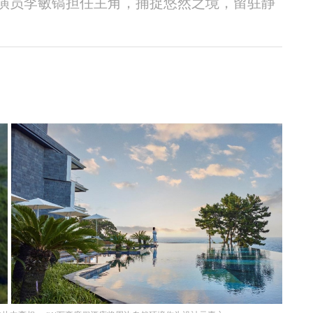
演员李敏镐担任主角，捕捉悠然之境，留驻静