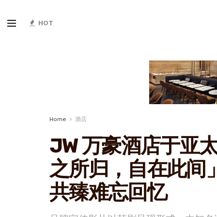
HOT
Home
酒店
JW 万豪酒店于亚
之所归，自在此间
共臻难忘回忆