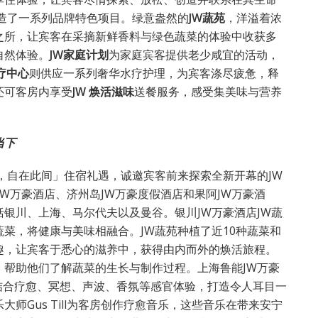
造了一系列品牌特色项目。绿意盎然的
JW
蔬苑
，洋溢着浓
之所，让宾客在采摘新鲜香料与绿色蔬菜的体验中收获多
自然体验。
JW
家庭计划
为家庭宾客提供老少咸宜的活动，
疗中心
则供应一系列奢华水疗护理，为宾客涤尽疲惫，释
还可客房内享受
JW
焕活滋味
送餐服务，感受集美味与营养
当下
，自在此间」住宿礼遇，诚邀宾客前来探索全新开幕的JW
W万豪酒店、济州岛JW万豪度假酒店和果阿JW万豪酒
银川、上海、马尔代夫以及曼谷。银川JW万豪酒店JW蔬
菜，将健康与美味相融合。JW蔬苑种植了近10种蔬菜和
趣，让宾客于悉心的滋养中，获得由内而外的焕活旅程。
，帮助他们了解蔬菜的生长与制作过程。上海鲁能JW万豪
ng，结合疗愈、冥想、声波、香氛等感官体验，打造令人耳目一
师Gus Till为客房创作疗愈音乐，这些音乐在带来安宁