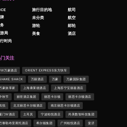
ICE
旅行目的地
航司
牌
未分类
航空
务
游轮
邮轮
游局
美食
酒店
行时尚
热门关注
JW万豪酒店
ORIENT EXPRESS东方快车
SHAKE SHACK
万丽酒店
万豪
万豪国际集团
万豪旅享家
上海康莱德酒店
上海苏宁宝丽嘉酒店
中秋节
丽世酒店集团
丽思卡尔顿
丽思卡尔顿酒店
凯悦
北京丽思卡尔顿酒店
南京丽思卡尔顿酒店
厦门W酒店
土耳其
宁波柏悦酒店
尚美数智科技集团
巴黎勒布里斯托酒店
希尔顿集团
广州柏悦酒店
斐济