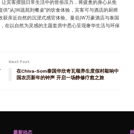
，让宾客摆脱日常生活中的世俗压力，将疲惫的身心从焦
提供“从JW蔬苑到餐桌”的饮食体验，宾客可与酒店的厨师
收获亲近自然的沉浸式感官体验。曼谷JW万豪酒店与泰国
合作，在以自然为灵感的主题套房中悉心呈现奢华生活与环保
Next Post
广
在Chiva-Som泰国华欣奇瓦颂养生度假村敲响中
国农历新年的钟声 开启一场静修疗愈之旅
最新动态