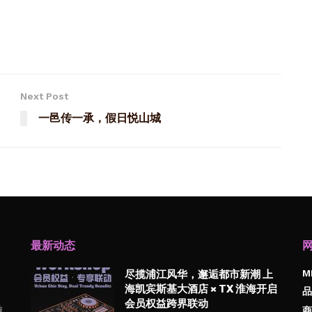
Next Post
一邑传一承，假日悦山城
最新动态
M
尽揽浦江风华，邂逅都市新潮 上
海凯宾斯基大酒店 × TX 淮海开启
品
会员权益跨界联动
游
商