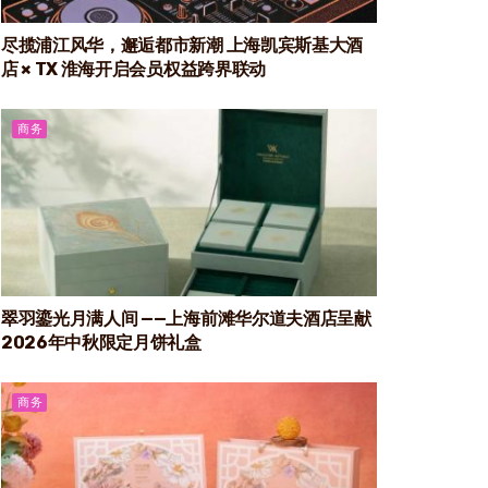
尽揽浦江风华，邂逅都市新潮 上海凯宾斯基大酒
店 × TX 淮海开启会员权益跨界联动
商务
翠羽鎏光月满人间 ——上海前滩华尔道夫酒店呈献
2026年中秋限定月饼礼盒
商务