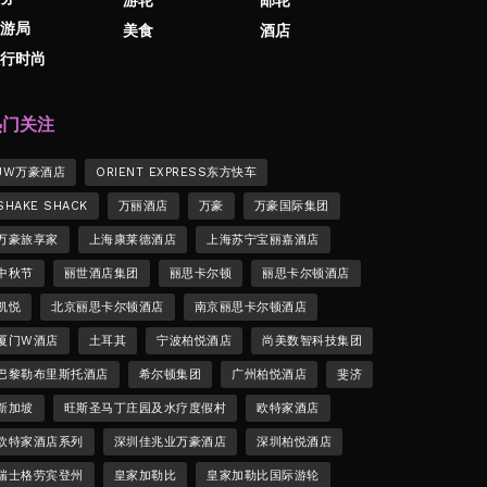
游局
美食
酒店
行时尚
热门关注
JW万豪酒店
ORIENT EXPRESS东方快车
SHAKE SHACK
万丽酒店
万豪
万豪国际集团
万豪旅享家
上海康莱德酒店
上海苏宁宝丽嘉酒店
中秋节
丽世酒店集团
丽思卡尔顿
丽思卡尔顿酒店
凯悦
北京丽思卡尔顿酒店
南京丽思卡尔顿酒店
厦门W酒店
土耳其
宁波柏悦酒店
尚美数智科技集团
巴黎勒布里斯托酒店
希尔顿集团
广州柏悦酒店
斐济
新加坡
旺斯圣马丁庄园及水疗度假村
欧特家酒店
欧特家酒店系列
深圳佳兆业万豪酒店
深圳柏悦酒店
瑞士格劳宾登州
皇家加勒比
皇家加勒比国际游轮