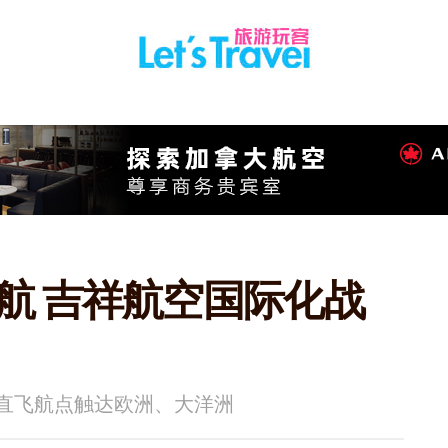
航 吉祥航空国际化战
直飞航点触达欧洲、大洋洲