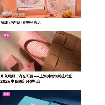
深圳宝安福朋喜来登酒店
商务
月色可织，流光可藏 ——上海外滩悦榕庄推出
2026 中秋限定月饼礼盒
商务