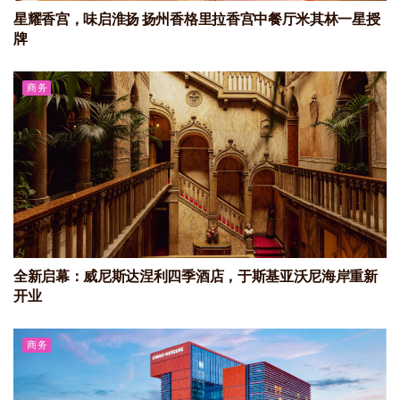
星耀香宫，味启淮扬 扬州香格里拉香宫中餐厅米其林一星授
牌
商务
全新启幕：威尼斯达涅利四季酒店，于斯基亚沃尼海岸重新
开业
商务