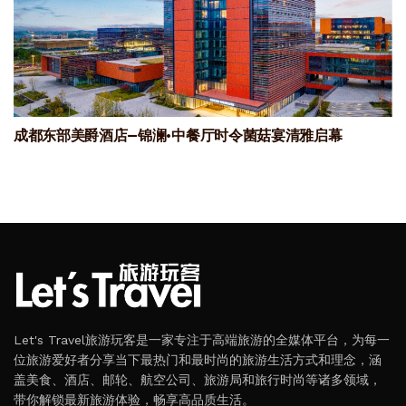
成都东部美爵酒店—锦澜·中餐厅时令菌菇宴清雅启幕
Let's Travel旅游玩客是一家专注于高端旅游的全媒体平台，为每一
位旅游爱好者分享当下最热门和最时尚的旅游生活方式和理念，涵
盖美食、酒店、邮轮、航空公司、旅游局和旅行时尚等诸多领域，
带你解锁最新旅游体验，畅享高品质生活。