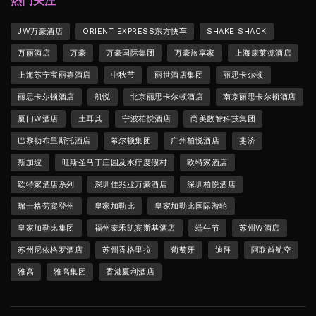
热门关注
JW万豪酒店
ORIENT EXPRESS东方快车
SHAKE SHACK
万丽酒店
万豪
万豪国际集团
万豪旅享家
上海康莱德酒店
上海苏宁宝丽嘉酒店
中秋节
丽世酒店集团
丽思卡尔顿
丽思卡尔顿酒店
凯悦
北京丽思卡尔顿酒店
南京丽思卡尔顿酒店
厦门W酒店
土耳其
宁波柏悦酒店
尚美数智科技集团
巴黎勒布里斯托酒店
希尔顿集团
广州柏悦酒店
斐济
新加坡
旺斯圣马丁庄园及水疗度假村
欧特家酒店
欧特家酒店系列
深圳佳兆业万豪酒店
深圳柏悦酒店
瑞士格劳宾登州
皇家加勒比
皇家加勒比国际游轮
皇家加勒比集团
福州泰禾凯宾斯基酒店
端午节
苏州W酒店
苏州尼依格罗酒店
苏州香格里拉
葡萄牙
迪拜
阿联酋航空
雅高
雅高集团
香港夏利酒店