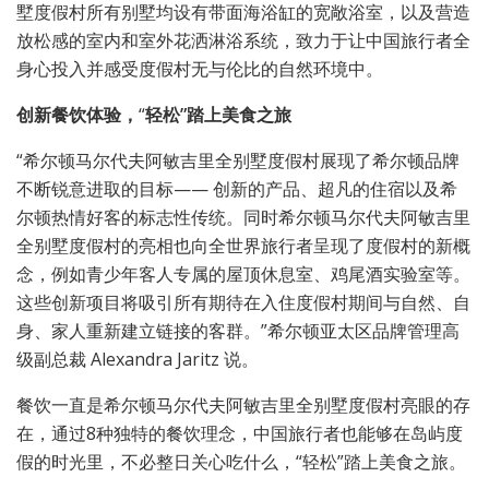
墅度假村所有别墅均设有带面海浴缸的宽敞浴室，以及营造
放松感的室内和室外花洒淋浴系统，致力于让中国旅行者全
身心投入并感受度假村无与伦比的自然环境中。
创新餐饮体验，
“
轻松”踏上美食之旅
“希尔顿马尔代夫阿敏吉里全别墅度假村展现了希尔顿品牌
不断锐意进取的目标—— 创新的产品、超凡的住宿以及希
尔顿热情好客的标志性传统。同时希尔顿马尔代夫阿敏吉里
全别墅度假村的亮相也向全世界旅行者呈现了度假村的新概
念，例如青少年客人专属的屋顶休息室、鸡尾酒实验室等。
这些创新项目将吸引所有期待在入住度假村期间与自然、自
身、家人重新建立链接的客群。”希尔顿亚太区品牌管理高
级副总裁 Alexandra Jaritz 说。
餐饮一直是希尔顿马尔代夫阿敏吉里全别墅度假村亮眼的存
在，通过8种独特的餐饮理念，中国旅行者也能够在岛屿度
假的时光里，不必整日关心吃什么，“轻松”踏上美食之旅。