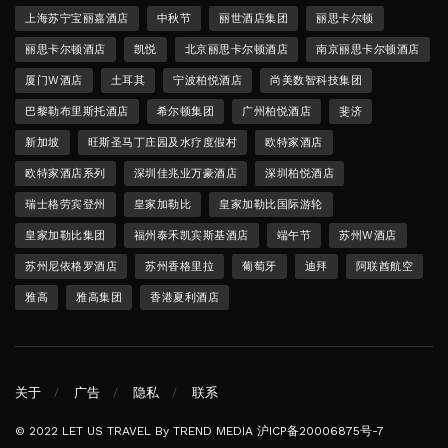
上海苏宁宝丽嘉酒店
中秋节
丽世酒店集团
丽思卡尔顿
丽思卡尔顿酒店
凯悦
北京丽思卡尔顿酒店
南京丽思卡尔顿酒店
厦门W酒店
土耳其
宁波柏悦酒店
尚美数智科技集团
巴黎勒布里斯托酒店
希尔顿集团
广州柏悦酒店
斐济
新加坡
旺斯圣马丁庄园及水疗度假村
欧特家酒店
欧特家酒店系列
深圳佳兆业万豪酒店
深圳柏悦酒店
瑞士格劳宾登州
皇家加勒比
皇家加勒比国际游轮
皇家加勒比集团
福州泰禾凯宾斯基酒店
端午节
苏州W酒店
苏州尼依格罗酒店
苏州香格里拉
葡萄牙
迪拜
阿联酋航空
雅高
雅高集团
香港夏利酒店
关于
广告
隐私
联系
© 2022 LET US TRAVEL By TREND MEDIA
沪ICP备20006875号-7