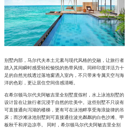
别墅内部，马尔代夫本土元素与现代风格的交融，让旅行者
踏入其间瞬时感受轻松愉悦的热带风情。同样印度洋活力十
足的自然光线透过落地窗洒入室内，不只带来专属天空与海
洋的色彩，更让居住空间倍感清晰。
在希尔顿马尔代夫阿敏吉里全别墅度假村，水上泳池别墅的
设计旨在让旅行者沉浸于自然的壮美中。这些别墅不只设有
可直接通向泻湖的楼梯，更有可在泳池畔享受海浪旋律的吊
床；而沙滩泳池别墅则可直接通往波光粼粼的白色沙滩、甲
板秋千和岸边凉亭。 同时，希尔顿马尔代夫阿敏吉里全别