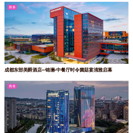
商务
成都东部美爵酒店—锦澜·中餐厅时令菌菇宴清雅启幕
商务