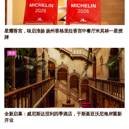
星耀香宫，味启淮扬 扬州香格里拉香宫中餐厅米其林一星授
牌
商务
全新启幕：威尼斯达涅利四季酒店，于斯基亚沃尼海岸重新
开业