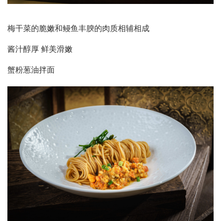
梅干菜的脆嫩和鳗鱼丰腴的肉质相辅相成
酱汁醇厚 鲜美滑嫩
蟹粉葱油拌面