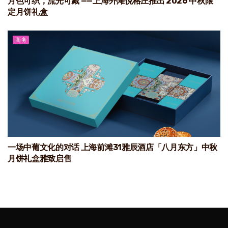
月色可织，流光可藏 ——上海外滩悦榕庄推出 2026 中秋限
定月饼礼盒
商务
一场中葡文化的对话 上海前滩31雅辰酒店「八月东方」中秋
月饼礼盒雅致启售