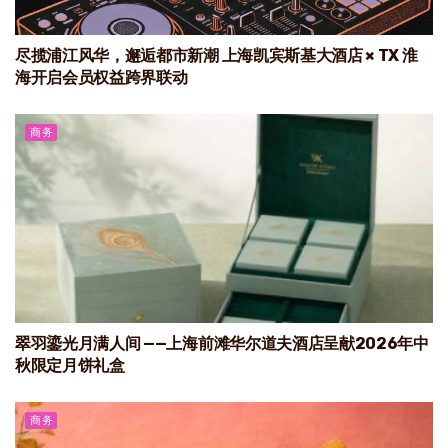
尽揽浦江风华，邂逅都市新潮 上海凯宾斯基大酒店 × TX 淮
海开启会员权益跨界联动
商务
翠羽鎏光月满人间 ——上海前滩华尔道夫酒店呈献2026年中
秋限定月饼礼盒
商务