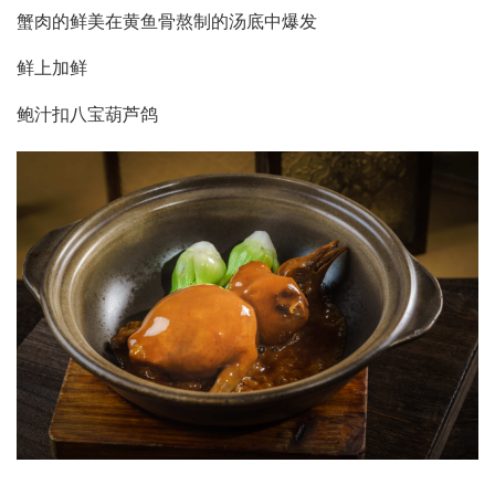
蟹肉的鲜美在黄鱼骨熬制的汤底中爆发
鲜上加鲜
鲍汁扣八宝葫芦鸽