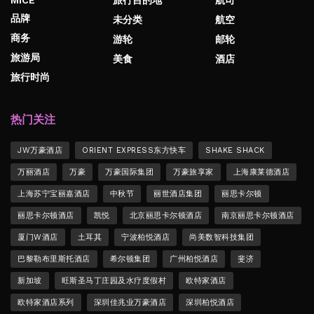
品牌
未分类
航空
商务
游轮
邮轮
旅游局
美食
酒店
旅行时尚
热门关注
JW万豪酒店
ORIENT EXPRESS东方快车
SHAKE SHACK
万丽酒店
万豪
万豪国际集团
万豪旅享家
上海康莱德酒店
上海苏宁宝丽嘉酒店
中秋节
丽世酒店集团
丽思卡尔顿
丽思卡尔顿酒店
凯悦
北京丽思卡尔顿酒店
南京丽思卡尔顿酒店
厦门W酒店
土耳其
宁波柏悦酒店
尚美数智科技集团
巴黎勒布里斯托酒店
希尔顿集团
广州柏悦酒店
斐济
新加坡
旺斯圣马丁庄园及水疗度假村
欧特家酒店
欧特家酒店系列
深圳佳兆业万豪酒店
深圳柏悦酒店