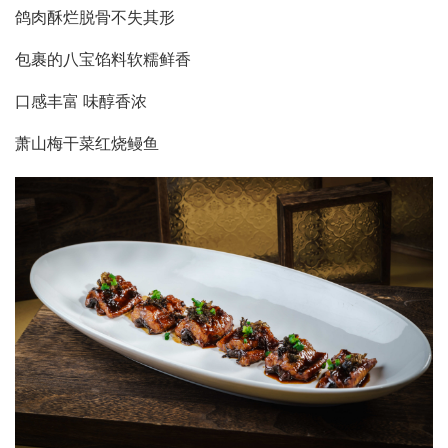
鸽肉酥烂脱骨不失其形
包裹的八宝馅料软糯鲜香
口感丰富 味醇香浓
萧山梅干菜红烧鳗鱼