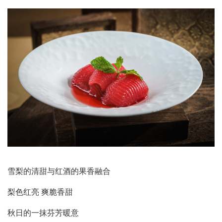
雪梨的清甜与红酒的果香融合
梨色红亮 爽脆香甜
秋日的一抹芬芳暖意