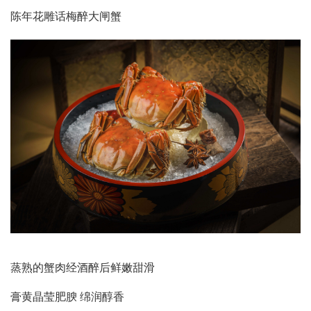
陈年花雕话梅醉大闸蟹
蒸熟的蟹肉经酒醉后鲜嫩甜滑
膏黄晶莹肥腴 绵润醇香