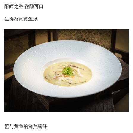
醉卤之香 微醺可口
生拆蟹肉黄鱼汤
蟹与黄鱼的鲜美羁绊