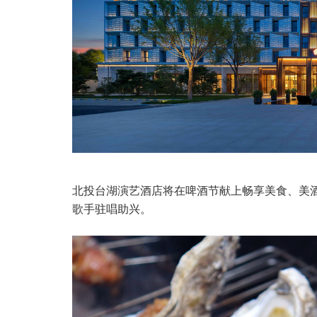
北投台湖演艺酒店将在啤酒节献上畅享美食、美
歌手驻唱助兴。