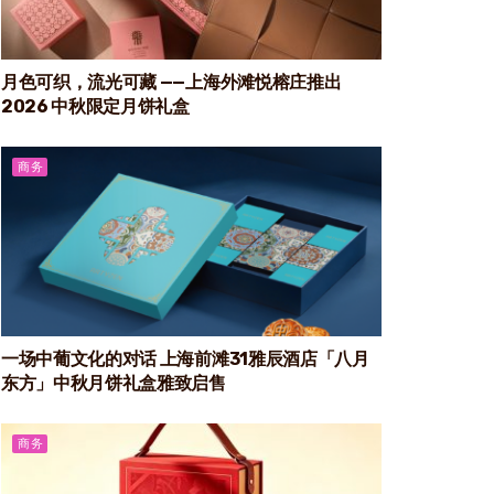
月色可织，流光可藏 ——上海外滩悦榕庄推出
2026 中秋限定月饼礼盒
商务
一场中葡文化的对话 上海前滩31雅辰酒店「八月
东方」中秋月饼礼盒雅致启售
商务