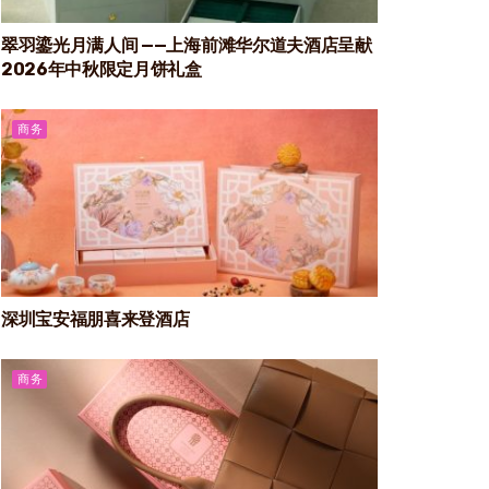
翠羽鎏光月满人间 ——上海前滩华尔道夫酒店呈献
2026年中秋限定月饼礼盒
商务
深圳宝安福朋喜来登酒店
商务