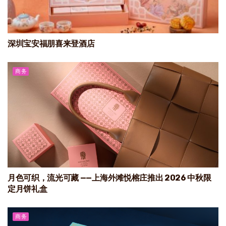
深圳宝安福朋喜来登酒店
商务
月色可织，流光可藏 ——上海外滩悦榕庄推出 2026 中秋限
定月饼礼盒
商务