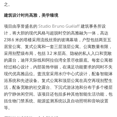
之。
建筑设计时尚高雅，美学臻境
项目由享誉盛名的
Studio Bruno Guélaff
建筑事务所设
计，将大胆的现代风格与超脱时空的高雅融为一体，高达
238.6 米的塔楼采用流线丝滑的玻璃幕墙，户型包括两至五
居室公寓、复式公寓和一套三层顶层公寓。公寓数量有限，
采用别墅级布局，包括 3.2 米层高、隐秘的私人入口和宽敞
的露台，迪拜天际线和阿拉伯湾全景尽收眼底。每套公寓都
经过精心设计，内部装饰华丽，在满足功能要求的同时不失
现代优高雅品位。盥洗室采用水疗中心式设计，配备智能淋
浴系统和先进设备。复式公寓和顶层公寓在高空再现别墅生
活，配备宽敞的社交露台、下沉式游泳池和分布于多个楼层
的宁静休闲空间。该项目还包括多种其他智能生活功能，包
括生物门禁系统、能源监测系统以及自动照明和音响设置
等。