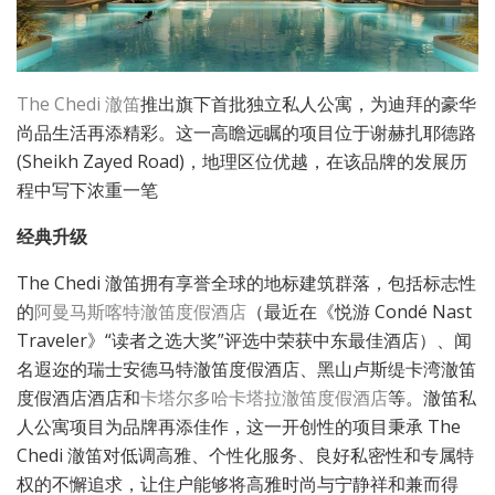
The Chedi 澈笛
推出旗下首批独立私人公寓，为迪拜的豪华
尚品生活再添精彩。这一高瞻远瞩的项目位于谢赫扎耶德路
(Sheikh Zayed Road)，地理区位优越，在该品牌的发展历
程中写下浓重一笔
经典升级
The Chedi 澈笛拥有享誉全球的地标建筑群落，包括标志性
的
阿曼马斯喀特澈笛度假酒店
（最近在《悦游 Condé Nast
Traveler》“读者之选大奖”评选中荣获中东最佳酒店）、闻
名遐迩的瑞士安德马特澈笛度假酒店、黑山卢斯缇卡湾澈笛
度假酒店酒店和
卡塔尔多哈卡塔拉澈笛度假酒店
等。澈笛私
人公寓项目为品牌再添佳作，这一开创性的项目秉承 The
Chedi 澈笛对低调高雅、个性化服务、良好私密性和专属特
权的不懈追求，让住户能够将高雅时尚与宁静祥和兼而得