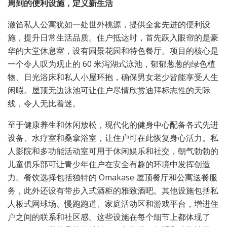
周到的便利设施，定义新生活
澈笛私人公寓犹如一处世外桃源，提供全套先进的便利设
施，提升日常生活品质。住户抵达时，首先跃入眼帘的是豪
华的大堂休息室，设有园景花园和特色餐厅。项目的核心是
一个令人叹为观止的 60 米泻湖式泳池，郁郁葱葱的绿色植
物、日光浴床和私人小屋环抱，确保男女老少皆能享受人生
闲暇。屋顶无边泳池可让住户尽情欣赏迪拜标志性的天际
线，令人无比着迷。
至于健康养生和休闲放松，现代化的健身中心配备各式先进
设备、水疗室和桑拿浴室，让住户可在此恢复身心活力。私
人影院和多功能活动室可用于休闲娱乐和社交，朝气勃勃的
儿童俱乐部可让青少年住户在安全有趣的环境中发挥创造
力。餐饮选择包括独特的 Omakase 屋顶餐厅和公寓送餐服
务，此外还设有带步入式酒柜的雅致酒吧。其他设施包括私
人板式网球场、慢跑跑道、家庭活动区和游戏平台，增进住
户之间的联系和社区感。这些设施在每个细节上都体现了