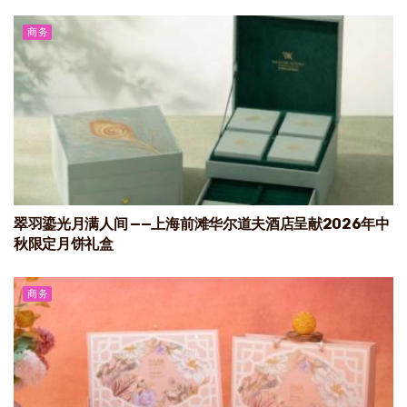
商务
翠羽鎏光月满人间 ——上海前滩华尔道夫酒店呈献2026年中
秋限定月饼礼盒
商务