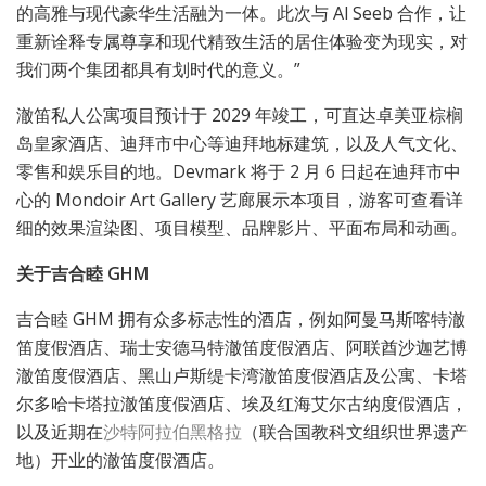
的高雅与现代豪华生活融为一体。此次与 Al Seeb 合作，让
重新诠释专属尊享和现代精致生活的居住体验变为现实，对
我们两个集团都具有划时代的意义。”
澈笛私人公寓项目预计于 2029 年竣工，可直达卓美亚棕榈
岛皇家酒店、迪拜市中心等迪拜地标建筑，以及人气文化、
零售和娱乐目的地。Devmark 将于 2 月 6 日起在迪拜市中
心的 Mondoir Art Gallery 艺廊展示本项目，游客可查看详
细的效果渲染图、项目模型、品牌影片、平面布局和动画。
关于吉合睦 GHM
吉合睦 GHM 拥有众多标志性的酒店，例如阿曼马斯喀特澈
笛度假酒店、瑞士安德马特澈笛度假酒店、阿联酋沙迦艺博
澈笛度假酒店、黑山卢斯缇卡湾澈笛度假酒店及公寓、卡塔
尔多哈卡塔拉澈笛度假酒店、埃及红海艾尔古纳度假酒店，
以及近期在
沙特阿拉伯黑格拉
（联合国教科文组织世界遗产
地）开业的澈笛度假酒店。