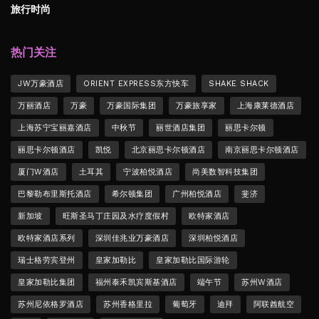
旅行时尚
热门关注
JW万豪酒店
ORIENT EXPRESS东方快车
SHAKE SHACK
万丽酒店
万豪
万豪国际集团
万豪旅享家
上海康莱德酒店
上海苏宁宝丽嘉酒店
中秋节
丽世酒店集团
丽思卡尔顿
丽思卡尔顿酒店
凯悦
北京丽思卡尔顿酒店
南京丽思卡尔顿酒店
厦门W酒店
土耳其
宁波柏悦酒店
尚美数智科技集团
巴黎勒布里斯托酒店
希尔顿集团
广州柏悦酒店
斐济
新加坡
旺斯圣马丁庄园及水疗度假村
欧特家酒店
欧特家酒店系列
深圳佳兆业万豪酒店
深圳柏悦酒店
瑞士格劳宾登州
皇家加勒比
皇家加勒比国际游轮
皇家加勒比集团
福州泰禾凯宾斯基酒店
端午节
苏州W酒店
苏州尼依格罗酒店
苏州香格里拉
葡萄牙
迪拜
阿联酋航空