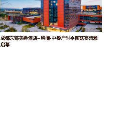
成都东部美爵酒店—锦澜·中餐厅时令菌菇宴清雅
启幕