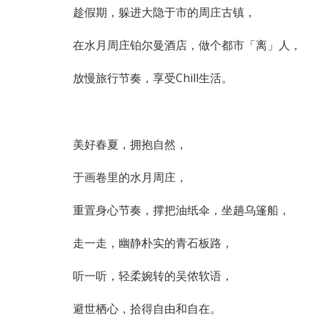
趁假期，躲进大隐于市的周庄古镇，
在水月周庄铂尔曼酒店，做个都市「离」人，
放慢旅行节奏，享受Chill生活。
美好春夏，拥抱自然，
于画卷里的水月周庄，
重置身心节奏，撑把油纸伞，坐趟乌篷船，
走一走，幽静朴实的青石板路，
听一听，轻柔婉转的吴侬软语，
避世栖心，拾得自由和自在。