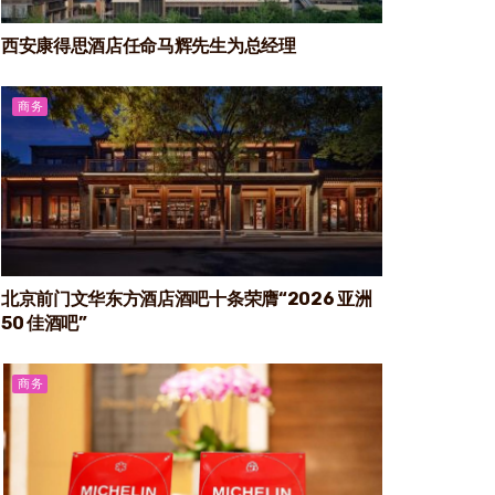
西安康得思酒店任命马辉先生为总经理
商务
北京前门文华东方酒店酒吧十条荣膺“2026 亚洲
50 佳酒吧”
商务