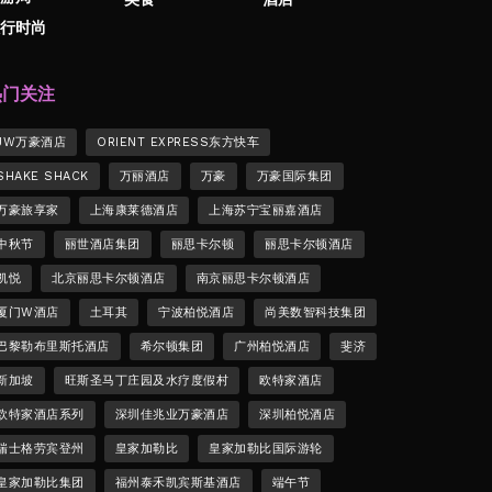
行时尚
热门关注
JW万豪酒店
ORIENT EXPRESS东方快车
SHAKE SHACK
万丽酒店
万豪
万豪国际集团
万豪旅享家
上海康莱德酒店
上海苏宁宝丽嘉酒店
中秋节
丽世酒店集团
丽思卡尔顿
丽思卡尔顿酒店
凯悦
北京丽思卡尔顿酒店
南京丽思卡尔顿酒店
厦门W酒店
土耳其
宁波柏悦酒店
尚美数智科技集团
巴黎勒布里斯托酒店
希尔顿集团
广州柏悦酒店
斐济
新加坡
旺斯圣马丁庄园及水疗度假村
欧特家酒店
欧特家酒店系列
深圳佳兆业万豪酒店
深圳柏悦酒店
瑞士格劳宾登州
皇家加勒比
皇家加勒比国际游轮
皇家加勒比集团
福州泰禾凯宾斯基酒店
端午节