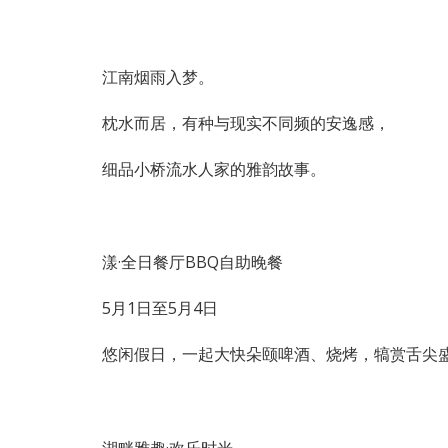
江南烟雨入梦。
枕水而居，有种与现实不同频的安逸感，
细品小桥流水人家的雅韵故事。
漾·全日餐厅BBQ自助晚餐
5月1日至5月4日
悠闲假日，一起大快朵颐啤酒、烧烤，犒赏舌尖
湖畔雅趣·欢乐时光