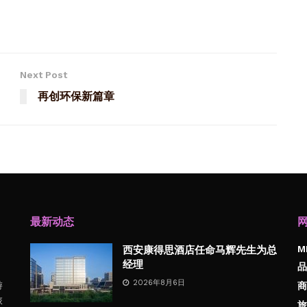
Next Post
再创环保新篇章
最新动态
M
西安康得思酒店任命马辉先生为总
经理
品
2026年8月6日
游
商
旅
旅