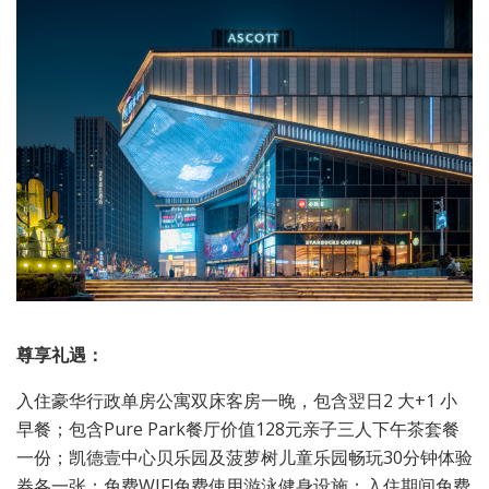
尊享礼遇：
入住豪华行政单房公寓双床客房一晚，包含翌日2 大+1 小
早餐；包含Pure Park餐厅价值128元亲子三人下午茶套餐
一份；凯德壹中心贝乐园及菠萝树儿童乐园畅玩30分钟体验
券各一张；免费WIFl免费使用游泳健身设施；入住期间免费