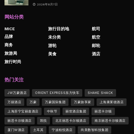
2026年8月7日
网站分类
MICE
旅行目的地
航司
品牌
未分类
航空
商务
游轮
邮轮
旅游局
美食
酒店
旅行时尚
热门关注
JW万豪酒店
ORIENT EXPRESS东方快车
SHAKE SHACK
万丽酒店
万豪
万豪国际集团
万豪旅享家
上海康莱德酒店
上海苏宁宝丽嘉酒店
中秋节
丽世酒店集团
丽思卡尔顿
丽思卡尔顿酒店
凯悦
北京丽思卡尔顿酒店
南京丽思卡尔顿酒店
厦门W酒店
土耳其
宁波柏悦酒店
尚美数智科技集团