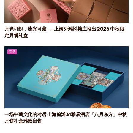
月色可织，流光可藏 ——上海外滩悦榕庄推出 2026 中秋限
定月饼礼盒
商务
一场中葡文化的对话 上海前滩31雅辰酒店「八月东方」中秋
月饼礼盒雅致启售