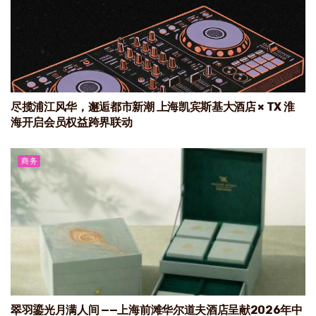
尽揽浦江风华，邂逅都市新潮 上海凯宾斯基大酒店 × TX 淮
海开启会员权益跨界联动
商务
翠羽鎏光月满人间 ——上海前滩华尔道夫酒店呈献2026年中