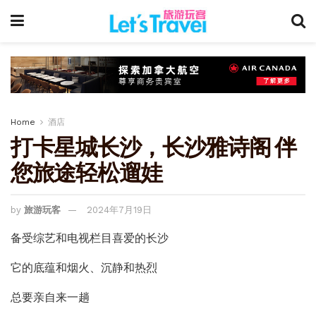
Home
酒店
打卡星城长沙，长沙雅诗阁 伴
您旅途轻松遛娃
by
旅游玩客
2024年7月19日
备受综艺和电视栏目喜爱的长沙
它的底蕴和烟火、沉静和热烈
总要亲自来一趟