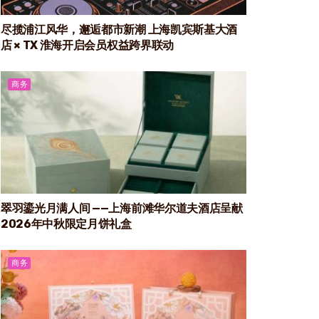
尽揽浦江风华，邂逅都市新潮 上海凯宾斯基大酒
店 × TX 淮海开启会员权益跨界联动
商务
翠羽鎏光月满人间 ——上海前滩华尔道夫酒店呈献
2026年中秋限定月饼礼盒
商务