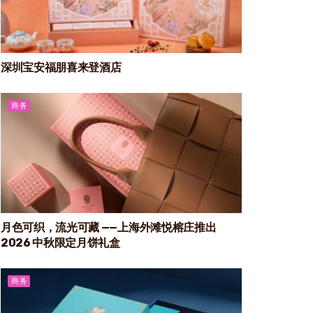
深圳宝安福朋喜来登酒店
商务
月色可织，流光可藏 ——上海外滩悦榕庄推出
2026 中秋限定月饼礼盒
商务