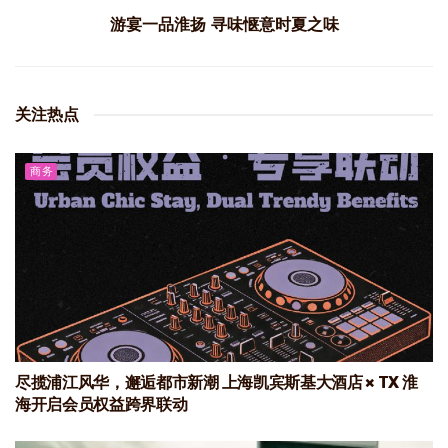
游宴一品淮扬 寻味惬意时夏之味
关注热点
商务
尽揽浦江风华，邂逅都市新潮 上海凯宾斯基大酒店 × TX 淮
海开启会员权益跨界联动