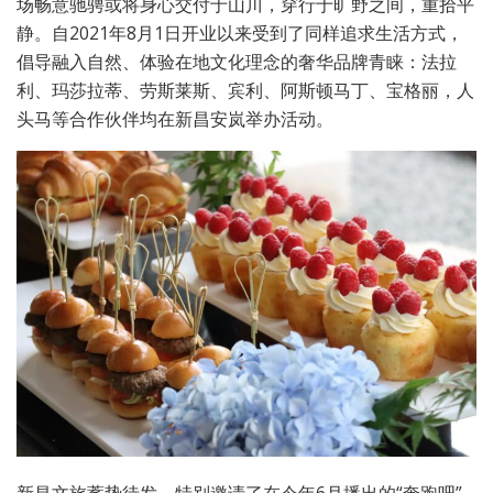
场畅意驰骋或将身心交付于山川，穿行于旷野之间，重拾平
静。自2021年8月1日开业以来受到了同样追求生活方式，
倡导融入自然、体验在地文化理念的奢华品牌青睐：法拉
利、玛莎拉蒂、劳斯莱斯、宾利、阿斯顿马丁、宝格丽，人
头马等合作伙伴均在新昌安岚举办活动。