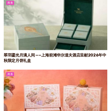
商务
翠羽鎏光月满人间 ——上海前滩华尔道夫酒店呈献2026年中
秋限定月饼礼盒
商务