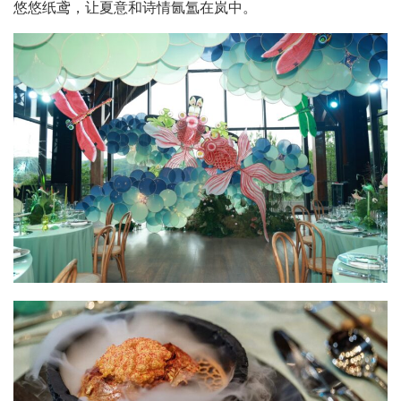
悠悠纸鸢，让夏意和诗情氤氲在岚中。