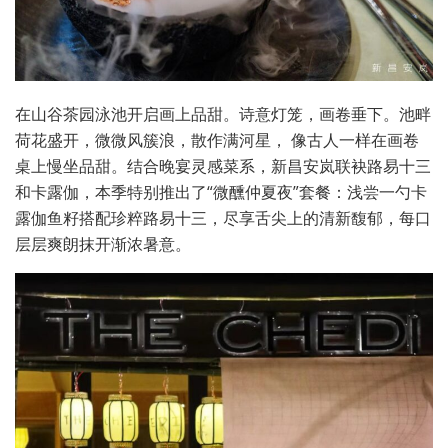
在山谷茶园泳池开启画上品甜。诗意灯笼，画卷垂下。池畔
荷花盛开，微微风簇浪，散作满河星， 像古人一样在画卷
桌上慢坐品甜。结合晚宴灵感菜系，新昌安岚联袂路易十三
和卡露伽，本季特别推出了“微醺仲夏夜”套餐：浅尝一勺卡
露伽鱼籽搭配珍粹路易十三，尽享舌尖上的清新馥郁，每口
层层爽朗抹开渐浓暑意。