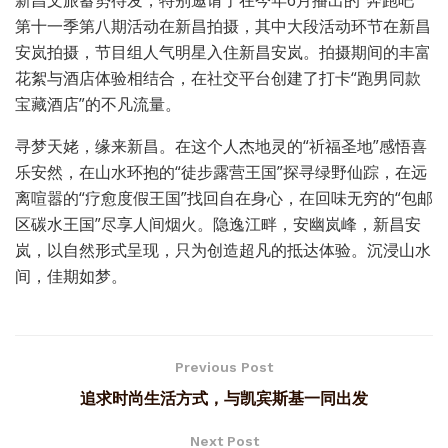
新昌文旅蓄势待发，特别邀请了在今年6月播出的“奔跑吧”
第十一季第八期活动在新昌拍摄，其中大段活动环节在新昌
安岚拍摄，节目组人气明星入住新昌安岚。拍摄期间的丰富
花絮与酒店体验相结合，在社交平台创建了打卡“跑男同款
宝藏酒店”的不凡流量。
寻梦天姥，缘来新昌。在这个人杰地灵的“祈福圣地”感悟喜
乐安然，在山水环抱的“徒步露营王国”探寻绿野仙踪，在远
离喧嚣的“疗愈度假王国”找回自在身心，在回味无穷的“包邮
区碳水王国”尽享人间烟火。隐逸江畔，安幽岚峰，新昌安
岚，以自然形式呈现，只为创造超凡的抵达体验。沉浸山水
间，佳期如梦。
Previous Post
追求时尚生活方式，与凯宾斯基一同出发
Next Post