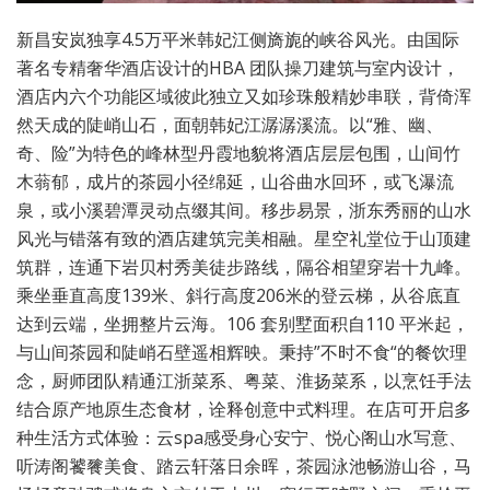
新昌安岚独享4.5万平米韩妃江侧旖旎的峡谷风光。由国际
著名专精奢华酒店设计的HBA 团队操刀建筑与室内设计，
酒店内六个功能区域彼此独立又如珍珠般精妙串联，背倚浑
然天成的陡峭山石，面朝韩妃江潺潺溪流。以“雅、幽、
奇、险”为特色的峰林型丹霞地貌将酒店层层包围，山间竹
木蓊郁，成片的茶园小径绵延，山谷曲水回环，或飞瀑流
泉，或小溪碧潭灵动点缀其间。移步易景，浙东秀丽的山水
风光与错落有致的酒店建筑完美相融。星空礼堂位于山顶建
筑群，连通下岩贝村秀美徒步路线，隔谷相望穿岩十九峰。
乘坐垂直高度139米、斜行高度206米的登云梯，从谷底直
达到云端，坐拥整片云海。106 套别墅面积自110 平米起，
与山间茶园和陡峭石壁遥相辉映。秉持”不时不食“的餐饮理
念，厨师团队精通江浙菜系、粤菜、淮扬菜系，以烹饪手法
结合原产地原生态食材，诠释创意中式料理。在店可开启多
种生活方式体验：云spa感受身心安宁、悦心阁山水写意、
听涛阁饕餮美食、踏云轩落日余晖，茶园泳池畅游山谷，马