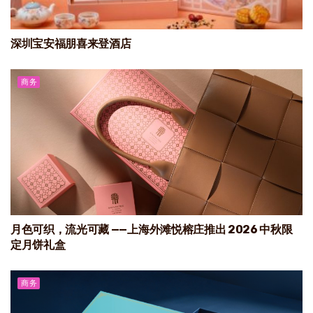
深圳宝安福朋喜来登酒店
商务
月色可织，流光可藏 ——上海外滩悦榕庄推出 2026 中秋限
定月饼礼盒
商务