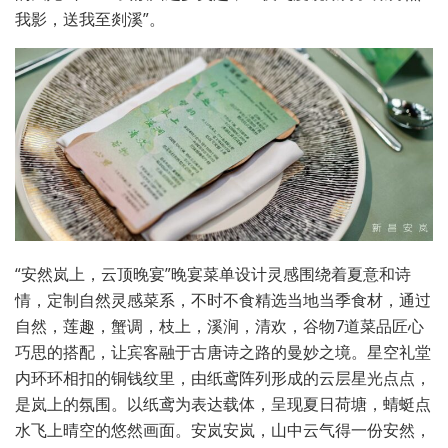
我影，送我至剡溪”。
“安然岚上，云顶晚宴”晚宴菜单设计灵感围绕着夏意和诗
情，定制自然灵感菜系，不时不食精选当地当季食材，通过
自然，莲趣，蟹调，枝上，溪涧，清欢，谷物7道菜品匠心
巧思的搭配，让宾客融于古唐诗之路的曼妙之境。星空礼堂
内环环相扣的铜钱纹里，由纸鸢阵列形成的云层星光点点，
是岚上的氛围。以纸鸢为表达载体，呈现夏日荷塘，蜻蜓点
水飞上晴空的悠然画面。安岚安岚，山中云气得一份安然，