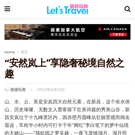
Home
酒店
“安然岚上”享隐奢秘境自然之
趣
by
旅游玩客
2023年6月21日
山、水、云、茶是安岚四大自然元素，在新昌，这个依水傍
山、历史璀璨、无数文人墨客留下壮美诗篇的秀美山谷，新
昌安岚位于十九峰景区内，因赤壁丹霞峰丛壮丽景观而闻名
遐迩，车程半小时内可打卡千年“网红”李白笔下的梦中仙境
的天姥山——“我欲因之梦吴越，一夜飞度镜湖月。湖月照