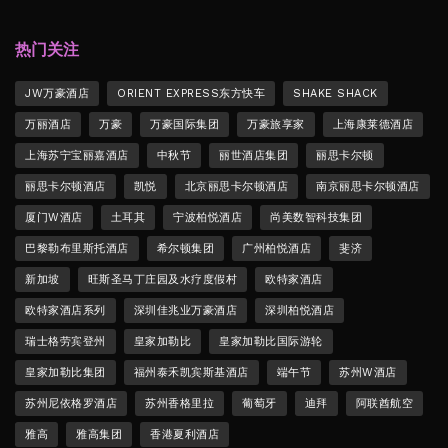
热门关注
JW万豪酒店
ORIENT EXPRESS东方快车
SHAKE SHACK
万丽酒店
万豪
万豪国际集团
万豪旅享家
上海康莱德酒店
上海苏宁宝丽嘉酒店
中秋节
丽世酒店集团
丽思卡尔顿
丽思卡尔顿酒店
凯悦
北京丽思卡尔顿酒店
南京丽思卡尔顿酒店
厦门W酒店
土耳其
宁波柏悦酒店
尚美数智科技集团
巴黎勒布里斯托酒店
希尔顿集团
广州柏悦酒店
斐济
新加坡
旺斯圣马丁庄园及水疗度假村
欧特家酒店
欧特家酒店系列
深圳佳兆业万豪酒店
深圳柏悦酒店
瑞士格劳宾登州
皇家加勒比
皇家加勒比国际游轮
皇家加勒比集团
福州泰禾凯宾斯基酒店
端午节
苏州W酒店
苏州尼依格罗酒店
苏州香格里拉
葡萄牙
迪拜
阿联酋航空
雅高
雅高集团
香港夏利酒店