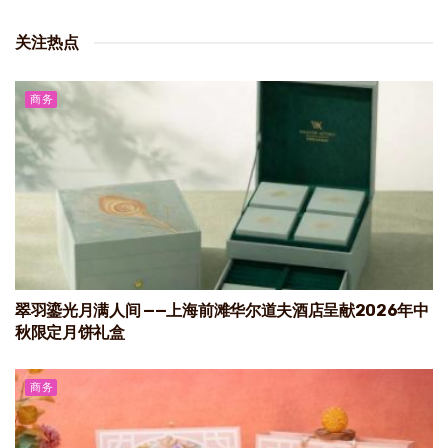
关注热点
商务
翠羽鎏光月满人间 ——上海前滩华尔道夫酒店呈献2026年中
秋限定月饼礼盒
商务