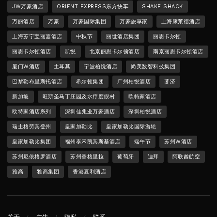
JW万豪酒店
ORIENT EXPRESS东方快车
SHAKE SHACK
万丽酒店
万豪
万豪国际集团
万豪旅享家
上海康莱德酒店
上海苏宁宝丽嘉酒店
中秋节
丽世酒店集团
丽思卡尔顿
丽思卡尔顿酒店
凯悦
北京丽思卡尔顿酒店
南京丽思卡尔顿酒店
厦门W酒店
土耳其
宁波柏悦酒店
尚美数智科技集团
巴黎勒布里斯托酒店
希尔顿集团
广州柏悦酒店
斐济
新加坡
旺斯圣马丁庄园及水疗度假村
欧特家酒店
欧特家酒店系列
深圳佳兆业万豪酒店
深圳柏悦酒店
瑞士格劳宾登州
皇家加勒比
皇家加勒比国际游轮
皇家加勒比集团
福州泰禾凯宾斯基酒店
端午节
苏州W酒店
苏州尼依格罗酒店
苏州香格里拉
葡萄牙
迪拜
阿联酋航空
雅高
雅高集团
香港夏利酒店