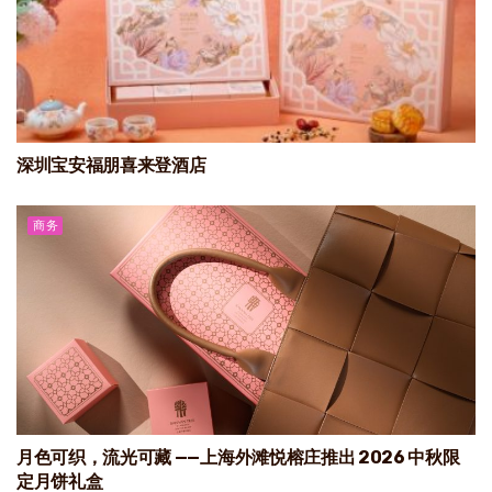
深圳宝安福朋喜来登酒店
商务
月色可织，流光可藏 ——上海外滩悦榕庄推出 2026 中秋限
定月饼礼盒