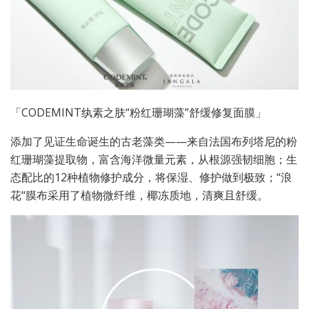
「CODEMINT纨素之肤“粉红珊瑚藻”舒缓修复面膜」
添加了见证生命诞生的古老藻类——来自法国布列塔尼的粉
红珊瑚藻提取物，富含海洋微量元素，从根源强韧细胞；生
态配比的12种植物修护成分，将保湿、修护做到极致；“浪
花“膜布采用了植物微纤维，椰冻质地，清爽且舒缓。