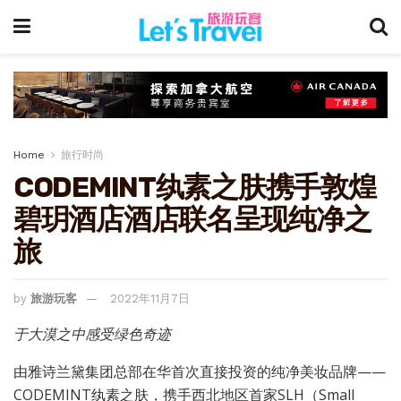
Home
旅行时尚
CODEMINT纨素之肤携手敦煌
碧玥酒店酒店联名呈现纯净之
旅
by
旅游玩客
2022年11月7日
于
大漠
之
中感受绿色奇迹
由雅诗兰黛集团总部在华首次直接投资的纯净美妆品牌——
CODEMINT纨素之肤，携手西北地区首家SLH（Small