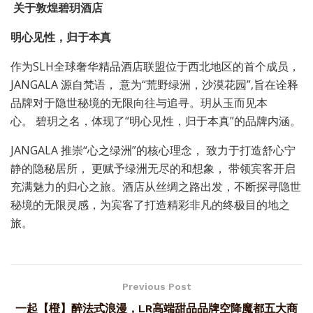
关于敦煌碧玥酒店
明心见性，归于本真
作为SLH全球奢华精品酒店联盟位于西北地区的首个成员，
JANGALA 源自梵语， 意为“荒野绿洲，沙漠花园”,旨在诠释
品牌对于隐世秘境的无限向往与追寻。玥从玉而见本
心。 碧玥之名，体现了“明心见性，归于本真”的品牌内涵。
JANGALA 推崇“心之绿洲”的核心理念， 致力于打造舒心宁
静的隐秘居所， 更赋予绿洲无尽的和想象， 带领宾客开启
充满魅力的归心之旅。酒店从丝绸之路出发，不断探寻隐世
秘境的无限灵感，为宾客了打造精彩非凡的终极目的地之
旅。
Previous Post
一起【橙】醉法式浪漫，LR高端甜品品牌空降魔都五大商