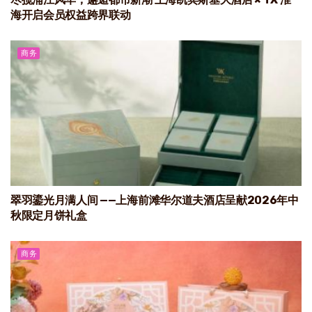
海开启会员权益跨界联动
商务
翠羽鎏光月满人间 ——上海前滩华尔道夫酒店呈献2026年中
秋限定月饼礼盒
商务