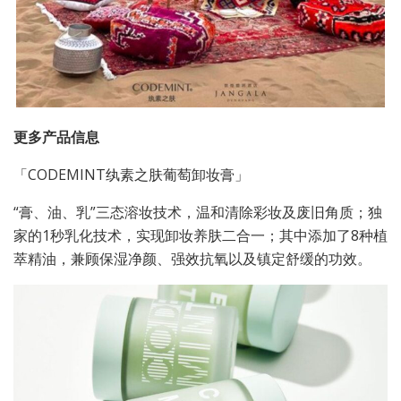
更多产品信息
「CODEMINT纨素之肤葡萄卸妆膏」
“膏、油、乳”三态溶妆技术，温和清除彩妆及废旧角质；独
家的1秒乳化技术，实现卸妆养肤二合一；其中添加了8种植
萃精油，兼顾保湿净颜、强效抗氧以及镇定舒缓的功效。