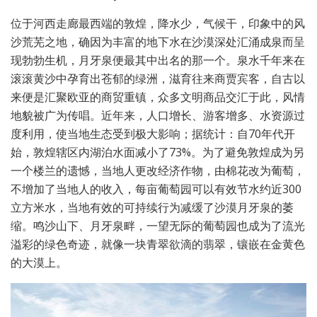
位于河西走廊最西端的敦煌，降水少，气候干，印象中的风
沙荒芜之地，确因为丰富的地下水在沙漠深处汇涌成泉而呈
现勃勃生机，月牙泉便最其中出名的那一个。泉水千年来在
滚滚黄沙中孕育出苍郁的绿洲，滋育往来商贾宾客，自古以
来便是汇聚欧亚的商贸重镇，众多文明商品交汇于此，风情
地貌被广为传唱。近年来，人口增长、游客增多、水资源过
度利用，使当地生态受到极大影响；据统计：自70年代开
始，敦煌辖区内湖泊水面减小了73%。为了避免敦煌成为另
一个楼兰的遗憾，当地人更改经济作物，由棉花改为葡萄，
不增加了当地人的收入，每亩葡萄园可以有效节水约近300
立方米水，当地有效的可持续行为减缓了沙漠月牙泉的萎
缩。鸣沙山下、月牙泉畔，一望无际的葡萄园也成为了流光
溢彩的绿色奇迹，就像一块青翠欲滴的翡翠，镶嵌在金黄色
的大漠上。