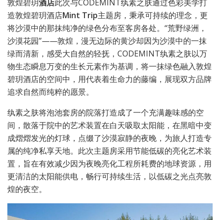
敦煌碧玥
酒店
此次与CODEMINT纨素之肤通过色彩美学打
造敦煌碧玥酒店
Mint T
rip
主题房，秉承可持续的理念，更
将沙漠中的那抹纯净的绿色分布至客房各处。“荒野绿洲，
沙漠花园”——敦煌，漫无边际的黄沙却因为沙漠中的一抹
绿而清新，感受大自然的轻抚，CODEMINT纨素之肤以万
物生态瞬息万变的生长元素作为基调，将一抹绿色融入敦煌
碧玥酒店的空间中，用代表着生命力的藤编，展现双方品牌
追求自然而纯粹的愿景。
纨素之肤将泡池套房的院落打造成了一个充满趣味感的空
间，散落于院中的艺术装置在白天吸取太阳能，在黑暗中变
成熠熠发光的灯球，点缀了沙漠寂静的夜晚，为旅人打造专
属的纯净私享天地。此次主题房采用节能低碳的亮化艺术装
置，旨在有效减少因为夜晚亮化工程所耗费的地球资源，用
更清洁的太阳能供电，畅行可持续生活，以低碳之光点亮敦
煌的夜空。