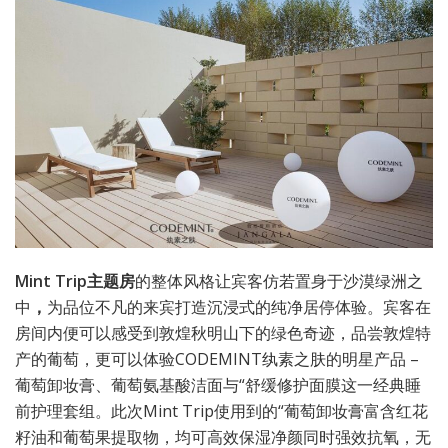
Mint T
rip
主题房
的整体风格让宾客仿若置身于沙漠绿洲之
中
，
为品位不凡的来宾打造沉浸式的纯净居停体验。宾客在
房间内便可以感受到敦煌秋明山下的绿色奇迹，品尝敦煌特
产的葡萄，更可以体验CODEMINT纨素之肤的明星产品 –
葡萄卸妆膏、葡萄氨基酸洁面与“舒缓修护面膜这一经典睡
前护理套组。此次Mint Trip使用到的“葡萄卸妆膏富含红花
籽油和葡萄果提取物，均可高效保湿净颜同时强效抗氧，无