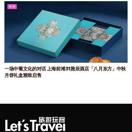
商务
一场中葡文化的对话 上海前滩31雅辰酒店「八月东方」中秋
月饼礼盒雅致启售