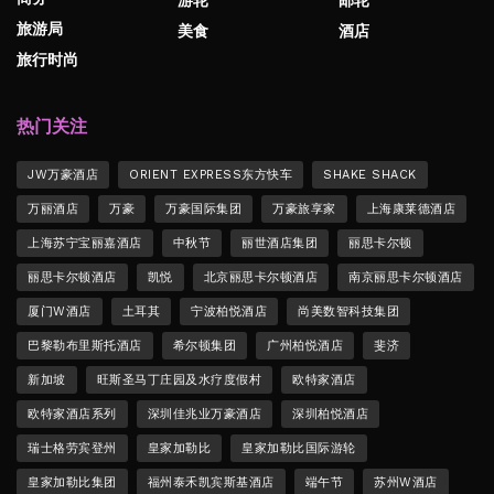
游轮
邮轮
旅游局
美食
酒店
旅行时尚
热门关注
JW万豪酒店
ORIENT EXPRESS东方快车
SHAKE SHACK
万丽酒店
万豪
万豪国际集团
万豪旅享家
上海康莱德酒店
上海苏宁宝丽嘉酒店
中秋节
丽世酒店集团
丽思卡尔顿
丽思卡尔顿酒店
凯悦
北京丽思卡尔顿酒店
南京丽思卡尔顿酒店
厦门W酒店
土耳其
宁波柏悦酒店
尚美数智科技集团
巴黎勒布里斯托酒店
希尔顿集团
广州柏悦酒店
斐济
新加坡
旺斯圣马丁庄园及水疗度假村
欧特家酒店
欧特家酒店系列
深圳佳兆业万豪酒店
深圳柏悦酒店
瑞士格劳宾登州
皇家加勒比
皇家加勒比国际游轮
皇家加勒比集团
福州泰禾凯宾斯基酒店
端午节
苏州W酒店