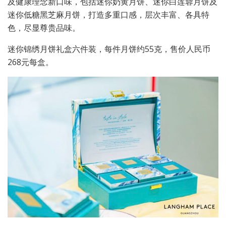
及健康理念新口味，包括迷你奶黄月饼、迷你白莲蓉月饼及
迷你低糖黑芝麻月饼，打造多重口感，层次丰富、各具特
色，尽显尊贵品味。
迷你锦绣月饼礼盒六件装，每件月饼约
55
克，售价人民币
268
元每盒。