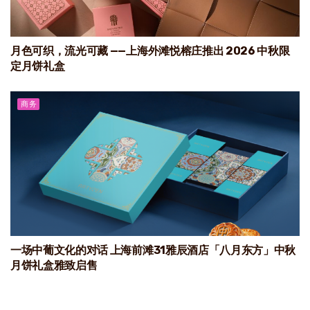
月色可织，流光可藏 ——上海外滩悦榕庄推出 2026 中秋限
定月饼礼盒
商务
一场中葡文化的对话 上海前滩31雅辰酒店「八月东方」中秋
月饼礼盒雅致启售