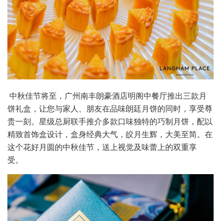
中秋佳节将至，广州南丰朗豪酒店明阁中餐厅推出三款月
饼礼盒，让您与家人、朋友在品味朗廷月饼的同时，享受尊
贵一刻。星级总厨联手推介多款口味独特的巧制月饼，配以
精致首饰盒设计，盒身经典大气，皎月生辉，大美至简。在
这个花好月圆的中秋佳节，送上视觉及味蕾上的双重享
受。