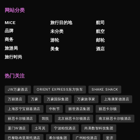
网站分类
MICE
旅行目的地
航司
品牌
未分类
航空
商务
游轮
邮轮
旅游局
美食
酒店
旅行时尚
热门关注
JW万豪酒店
ORIENT EXPRESS东方快车
SHAKE SHACK
万丽酒店
万豪
万豪国际集团
万豪旅享家
上海康莱德酒店
上海苏宁宝丽嘉酒店
中秋节
丽世酒店集团
丽思卡尔顿
丽思卡尔顿酒店
凯悦
北京丽思卡尔顿酒店
南京丽思卡尔顿酒店
厦门W酒店
土耳其
宁波柏悦酒店
尚美数智科技集团
巴黎勒布里斯托酒店
希尔顿集团
广州柏悦酒店
斐济