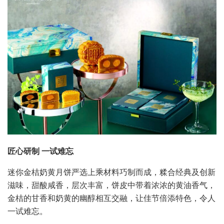
匠心研制 一试难忘
迷你金桔奶黄月饼严选上乘材料巧制而成，糅合经典及创新
滋味，甜酸咸香，层次丰富，饼皮中带着浓浓的黄油香气，
金桔的甘香和奶黄的幽醇相互交融，让佳节倍添特色，令人
一试难忘。