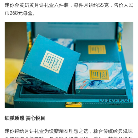
迷你金黄奶黄月饼礼盒六件装，每件月饼约
55
克，售价人民
币
268
元每盒。
细腻质感 赏心悦目
迷你锦绣月饼礼盒为馈赠亲友理想之选，糅合传统经典滋味