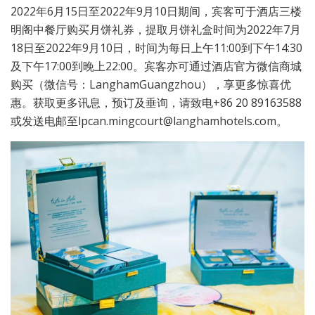
2022
年
6
月
15
日至
2022
年
9
月
10
日期间，宾客可于酒店三楼
明阁中餐厅购买月饼礼券，提取月饼礼盒时间为
2022
年
7
月
18
日至
2022
年
9
月
10
日，时间为每日上午
11:00
到下午
14:30
及下午
17:00
到晚上
22:00
。宾客亦可通过酒店官方微信商城
购买（微信号：
LanghamGuangzhou
），享更多惊喜优
惠。获取更多讯息，预订及垂询，请致电
+86 20 89163588
或发送电邮至
lpcan.mingcourt@langhamhotels.com
。