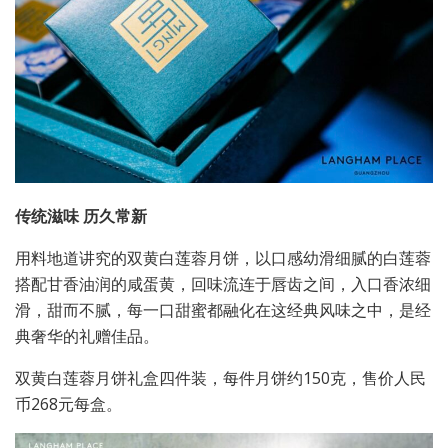
传统滋味 历久常新
用料地道讲究的双黄白莲蓉月饼，以口感幼滑细腻的白莲蓉
搭配甘香油润的咸蛋黄，回味流连于唇齿之间，入口香浓细
滑，甜而不腻，每一口甜蜜都融化在这经典风味之中，是经
典奢华的礼赠佳品。
双黄白莲蓉月饼礼盒四件装，每件月饼约
150
克，售价人民
币
268
元每盒。