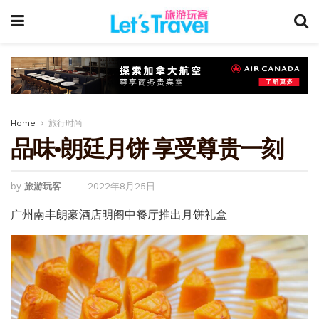
Home
旅行时尚
品味·朗廷月饼 享受尊贵一刻
by
旅游玩客
2022年8月25日
广州南丰朗豪酒店明阁中餐厅推出月饼礼盒