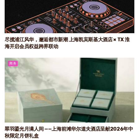
尽揽浦江风华，邂逅都市新潮 上海凯宾斯基大酒店 × TX 淮
海开启会员权益跨界联动
商务
翠羽鎏光月满人间 ——上海前滩华尔道夫酒店呈献2026年中
秋限定月饼礼盒