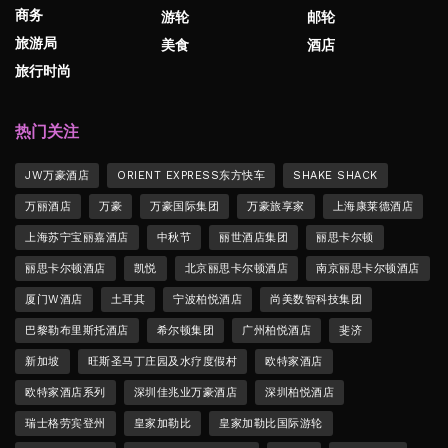
商务
游轮
邮轮
旅游局
美食
酒店
旅行时尚
热门关注
JW万豪酒店
ORIENT EXPRESS东方快车
SHAKE SHACK
万丽酒店
万豪
万豪国际集团
万豪旅享家
上海康莱德酒店
上海苏宁宝丽嘉酒店
中秋节
丽世酒店集团
丽思卡尔顿
丽思卡尔顿酒店
凯悦
北京丽思卡尔顿酒店
南京丽思卡尔顿酒店
厦门W酒店
土耳其
宁波柏悦酒店
尚美数智科技集团
巴黎勒布里斯托酒店
希尔顿集团
广州柏悦酒店
斐济
新加坡
旺斯圣马丁庄园及水疗度假村
欧特家酒店
欧特家酒店系列
深圳佳兆业万豪酒店
深圳柏悦酒店
瑞士格劳宾登州
皇家加勒比
皇家加勒比国际游轮