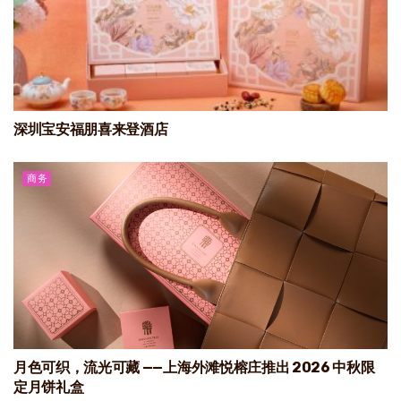
深圳宝安福朋喜来登酒店
商务
月色可织，流光可藏 ——上海外滩悦榕庄推出 2026 中秋限
定月饼礼盒