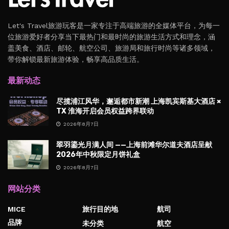
Let's Travel旅游玩客是一家专注于高端旅游的全媒体平台，为每一
位旅游爱好者分享当下最热门和最时尚的旅游生活方式和理念，涵
盖美食、酒店、邮轮、航空公司、旅游局和旅行时尚等诸多领域，
带你解锁最新旅游体验，畅享高品质生活。
最新动态
尽揽浦江风华，邂逅都市新潮 上海凯宾斯基大酒店 ×
TX 淮海开启会员权益跨界联动
2026年8月7日
翠羽鎏光月满人间 ——上海前滩华尔道夫酒店呈献
2026年中秋限定月饼礼盒
2026年8月7日
网站分类
MICE
旅行目的地
航司
品牌
未分类
航空