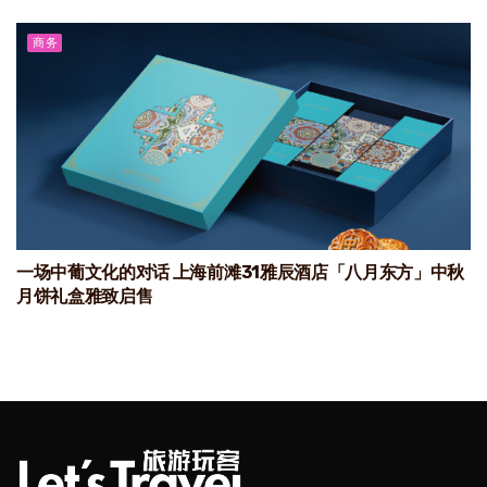
商务
一场中葡文化的对话 上海前滩31雅辰酒店「八月东方」中秋
月饼礼盒雅致启售