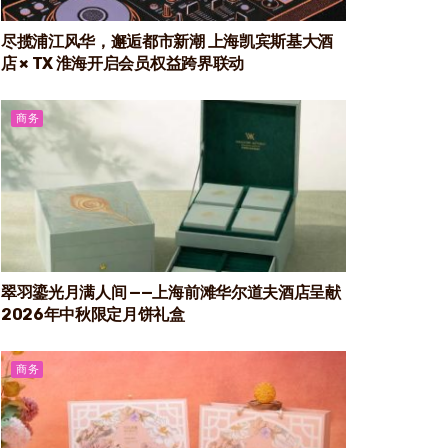
尽揽浦江风华，邂逅都市新潮 上海凯宾斯基大酒
店 × TX 淮海开启会员权益跨界联动
商务
翠羽鎏光月满人间 ——上海前滩华尔道夫酒店呈献
2026年中秋限定月饼礼盒
商务