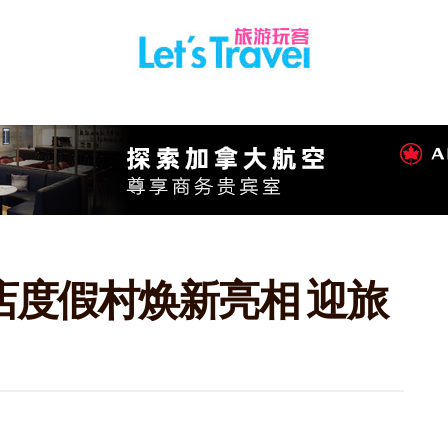
店度假村焕新亮相 迎旅