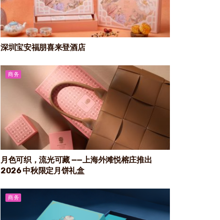
深圳宝安福朋喜来登酒店
商务
月色可织，流光可藏 ——上海外滩悦榕庄推出
2026 中秋限定月饼礼盒
商务