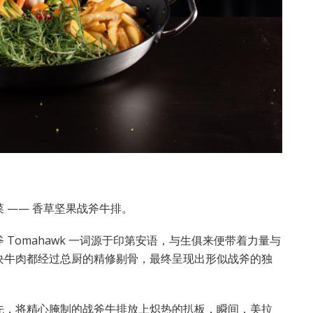
 —— 香草坚果战斧牛排。
 Tomahawk 一词源于印第安语，与生俱来便带着力量与
块牛肉都经过总厨的精修剔骨，最终呈现出形似战斧的独
先，将精心腌制的战斧牛排放上炽热的扒板，瞬间，美拉