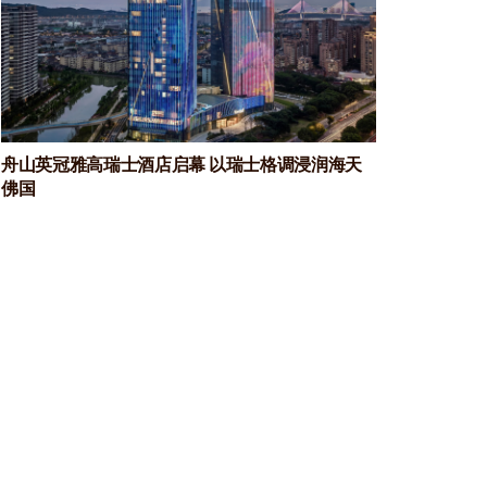
舟山英冠雅高瑞士酒店启幕 以瑞士格调浸润海天
佛国