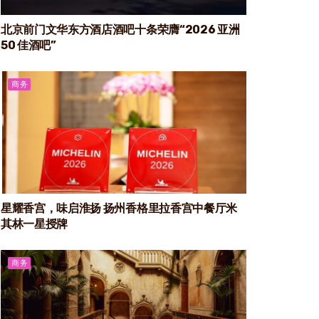
北京前门文华东方酒店酒吧十条荣膺“2026 亚洲
50 佳酒吧”
商务
星耀香宫，味启淮扬 扬州香格里拉香宫中餐厅米
其林一星授牌
商务