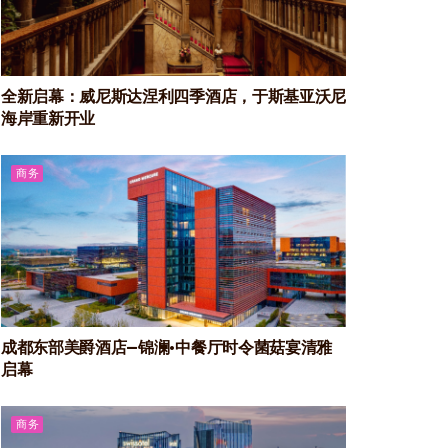
全新启幕：威尼斯达涅利四季酒店，于斯基亚沃尼
海岸重新开业
商务
成都东部美爵酒店—锦澜·中餐厅时令菌菇宴清雅
启幕
商务