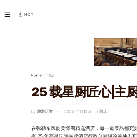
HOT
Home
酒店
25 载星厨匠心|
by
旅游玩客
2025年1月12日
in
酒店
在弥勒东风韵美憬阁精选酒店，每一道菜品都宛如
有 25 年高星国际品牌酒店行政总厨经验的仲