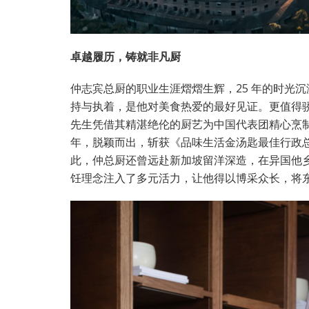
卓越履历，铸就非凡厨
仲志宾总厨的职业生涯熠熠生辉，25 年的时光
持与执着，是他对美食热爱的最好见证。更值得骄
先生凭借其精湛绝伦的厨艺为中国代表团精心烹制
年，脱颖而出，斩获《品味生活金汤匙最佳行政
此，仲总厨还曾远赴新加坡留洋深造，在异国他
饪理念注入了多元活力，让他得以博采众长，将