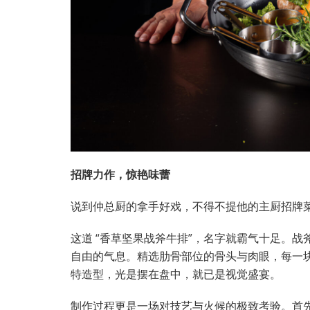
招牌力作，惊艳味
蕾
说到仲总厨的拿手好戏，不得不提他的主厨招牌菜
这道 “香草坚果战斧牛排”，名字就霸气十足。战斧
自由的气息。精选肋骨部位的骨头与肉眼，每一
特造型，光是摆在盘中，就已是视觉盛宴。
制作过程更是一场对技艺与火候的极致考验。首