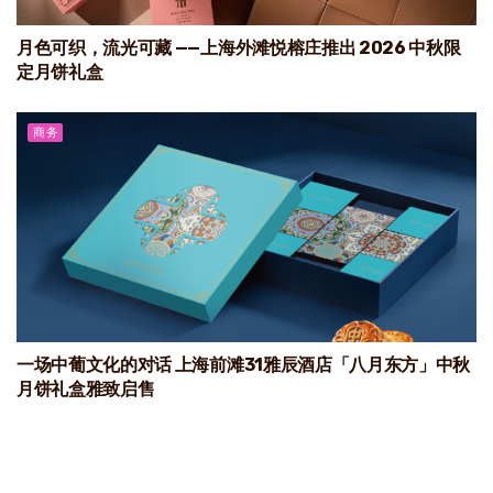
月色可织，流光可藏 ——上海外滩悦榕庄推出 2026 中秋限
定月饼礼盒
商务
一场中葡文化的对话 上海前滩31雅辰酒店「八月东方」中秋
月饼礼盒雅致启售