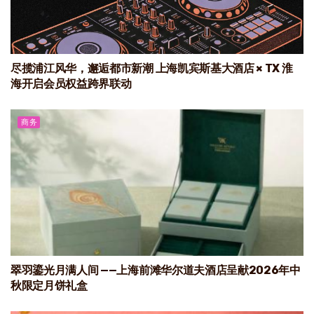
尽揽浦江风华，邂逅都市新潮 上海凯宾斯基大酒店 × TX 淮
海开启会员权益跨界联动
商务
翠羽鎏光月满人间 ——上海前滩华尔道夫酒店呈献2026年中
秋限定月饼礼盒