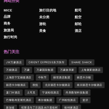
网站分类
MICE
旅行目的地
航司
品牌
未分类
航空
商务
游轮
邮轮
旅游局
美食
酒店
旅行时尚
热门关注
JW万豪酒店
ORIENT EXPRESS东方快车
SHAKE SHACK
万丽酒店
万豪
万豪国际集团
万豪旅享家
上海康莱德酒店
上海苏宁宝丽嘉酒店
中秋节
丽世酒店集团
丽思卡尔顿
丽思卡尔顿酒店
凯悦
北京丽思卡尔顿酒店
南京丽思卡尔顿酒店
厦门W酒店
土耳其
宁波柏悦酒店
尚美数智科技集团
巴黎勒布里斯托酒店
希尔顿集团
广州柏悦酒店
斐济
新加坡
旺斯圣马丁庄园及水疗度假村
欧特家酒店