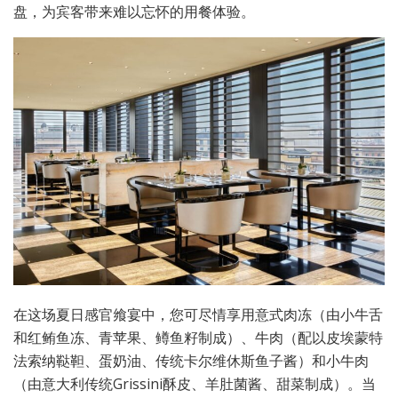
盘，为宾客带来难以忘怀的用餐体验。
在这场夏日感官飨宴中，您可尽情享用意式肉冻（由小牛舌
和红鲔鱼冻、青苹果、鳟鱼籽制成）、牛肉（配以皮埃蒙特
法索纳鞑靼、蛋奶油、传统卡尔维休斯鱼子酱）和小牛肉
（由意大利传统Grissini酥皮、羊肚菌酱、甜菜制成）。当