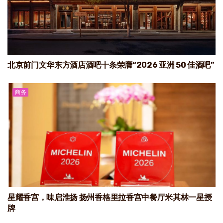
北京前门文华东方酒店酒吧十条荣膺“2026 亚洲 50 佳酒吧”
商务
星耀香宫，味启淮扬 扬州香格里拉香宫中餐厅米其林一星授
牌