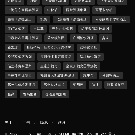
万丽酒店
万豪
万豪国际集团
万豪旅享家
上海康莱德酒店
上海苏宁宝丽嘉酒店
中秋节
丽世酒店集团
丽思卡尔顿
丽思卡尔顿酒店
凯悦
北京丽思卡尔顿酒店
南京丽思卡尔顿酒店
厦门W酒店
土耳其
宁波柏悦酒店
尚美数智科技集团
巴黎勒布里斯托酒店
希尔顿集团
广州柏悦酒店
斐济
新加坡
旺斯圣马丁庄园及水疗度假村
欧特家酒店
欧特家酒店系列
深圳佳兆业万豪酒店
深圳柏悦酒店
瑞士格劳宾登州
皇家加勒比
皇家加勒比国际游轮
皇家加勒比集团
福州泰禾凯宾斯基酒店
端午节
苏州W酒店
苏州尼依格罗酒店
苏州香格里拉
葡萄牙
迪拜
阿联酋航空
雅高
雅高集团
香港夏利酒店
关于
广告
隐私
联系
© 2022 LET US TRAVEL By TREND MEDIA
沪ICP备20006875号-7