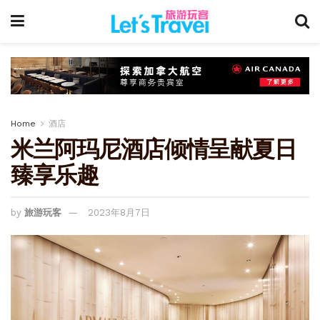
Home
酒店
米兰阿玛尼酒店倾情呈献夏日
臻享乐趣
by
旅游玩客
2023年8月7日