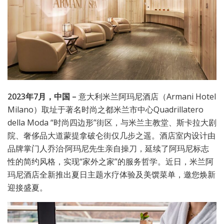
202
3
年
7
月，中国
–
意大利米兰阿玛尼酒店（Armani Hotel
Milano）取址于著名时尚之都米兰市中心Quadrillatero
della Moda “时尚四边形”街区，与米兰主教堂、斯卡拉大剧
院、奢侈品大道蒙提拿破仑街仅几步之遥。酒店室内设计由
品牌掌门人乔治·阿玛尼先生亲自操刀，延续了阿玛尼标志
性的简约风格，实现“家外之家”的服务哲学。近日，米兰阿
玛尼酒店全新推出夏日主题水疗体验及美馔菜单，邀您焕新
迎接盛夏。